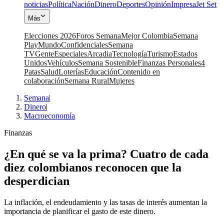
noticias
Política
Nación
Dinero
Deportes
Opinión
Impresa
Jet Set
Más
Elecciones 2026
Foros Semana
Mejor Colombia
Semana
Play
Mundo
Confidenciales
Semana
TV
Gente
Especiales
Arcadia
Tecnología
Turismo
Estados
Unidos
Vehículos
Semana Sostenible
Finanzas Personales
4
Patas
Salud
Loterías
Educación
Contenido en
colaboración
Semana Rural
Mujeres
Semana
|
Dinero
|
Macroeconomía
Finanzas
¿En qué se va la prima? Cuatro de cada
diez colombianos reconocen que la
desperdician
La inflación, el endeudamiento y las tasas de interés aumentan la
importancia de planificar el gasto de este dinero.