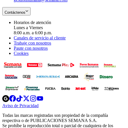
Contáctenos
Horarios de atención
Lunes a Viernes
8:00 a.m. a 6:00 p.m.
Canales de servicio al cliente
Trabaje con nosotros
Paute con nosotros
Cookies
Opens
Opens
Opens
Opens
Opens
in
in
in
in
in
Aviso de Privacidad
Opens
new
new
new
new
new
in
window
window
window
window
window
Todas las marcas registradas son propiedad de la compañía
new
respectiva o de PUBLICACIONES SEMANA S.A.
window
Se prohíbe la reproducción total o parcial de cualquiera de los