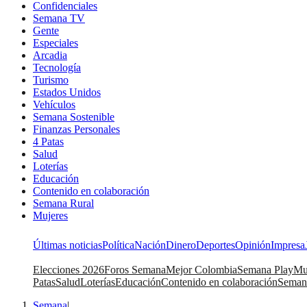
Confidenciales
Semana TV
Gente
Especiales
Arcadia
Tecnología
Turismo
Estados Unidos
Vehículos
Semana Sostenible
Finanzas Personales
4 Patas
Salud
Loterías
Educación
Contenido en colaboración
Semana Rural
Mujeres
Últimas noticias
Política
Nación
Dinero
Deportes
Opinión
Impresa
Elecciones 2026
Foros Semana
Mejor Colombia
Semana Play
Mu
Patas
Salud
Loterías
Educación
Contenido en colaboración
Seman
Semana
|