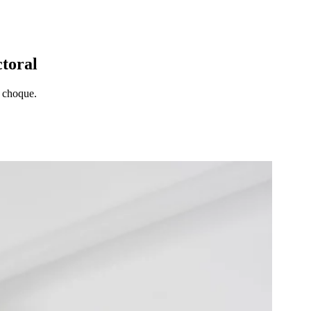
ctoral
e choque.