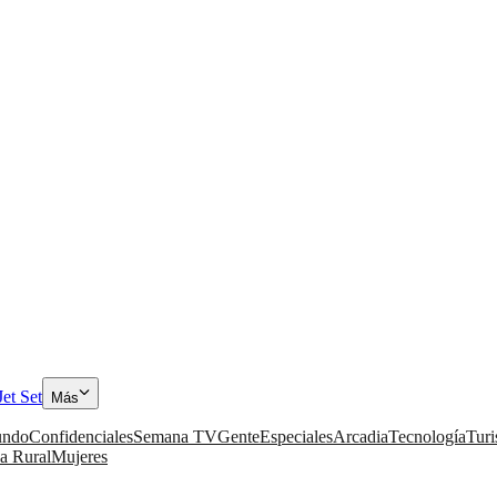
Jet Set
Más
ndo
Confidenciales
Semana TV
Gente
Especiales
Arcadia
Tecnología
Tur
a Rural
Mujeres