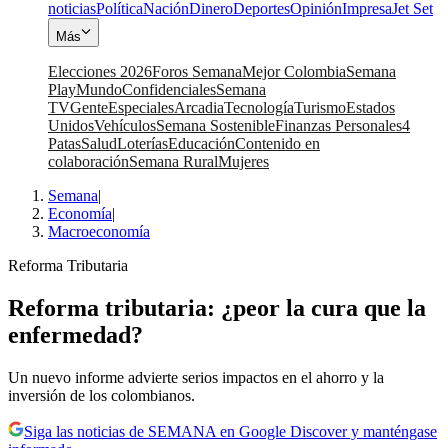
noticias
Política
Nación
Dinero
Deportes
Opinión
Impresa
Jet Set
Más
Elecciones 2026
Foros Semana
Mejor Colombia
Semana
Play
Mundo
Confidenciales
Semana
TV
Gente
Especiales
Arcadia
Tecnología
Turismo
Estados
Unidos
Vehículos
Semana Sostenible
Finanzas Personales
4
Patas
Salud
Loterías
Educación
Contenido en
colaboración
Semana Rural
Mujeres
Semana
|
Economía
|
Macroeconomía
Reforma Tributaria
Reforma tributaria: ¿peor la cura que la
enfermedad?
Un nuevo informe advierte serios impactos en el ahorro y la
inversión de los colombianos.
Siga las noticias de SEMANA en Google Discover y manténgase