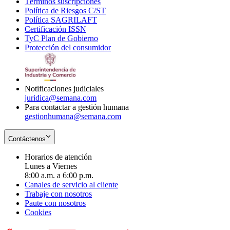
Términos suscripciones
new
Opens
in
Política de Riesgos C/ST
window
in
Opens
new
Política SAGRILAFT
Opens
new
in
window
Certificación ISSN
Opens
in
window
new
TyC Plan de Gobierno
in
new
Opens
window
Protección del consumidor
new
window
in
Opens
window
new
in
window
new
window
Notificaciones judiciales
juridica@semana.com
Para contactar a gestión humana
gestionhumana@semana.com
Contáctenos
Horarios de atención
Lunes a Viernes
8:00 a.m. a 6:00 p.m.
Canales de servicio al cliente
Trabaje con nosotros
Paute con nosotros
Cookies