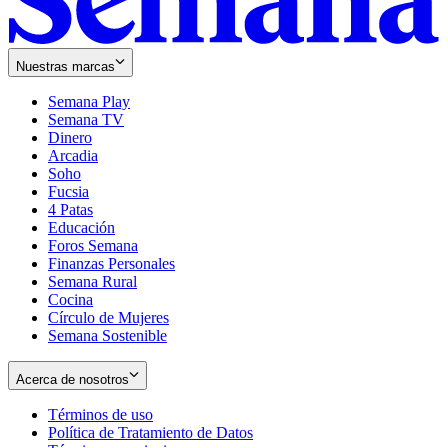
Nuestras marcas
Semana Play
Semana TV
Dinero
Arcadia
Soho
Opens
Fucsia
in
Opens
4 Patas
new
in
Educación
window
new
Foros Semana
window
Finanzas Personales
Semana Rural
Cocina
Círculo de Mujeres
Semana Sostenible
Acerca de nosotros
Términos de uso
Opens
Política de Tratamiento de Datos
in
Opens