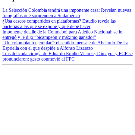
La Selección Colombia tendrá una imponente casa: Revelan nuevas
fotografías que sorprenden a Sudamérica
¿Usa cascos compartidos en plataformas? Estudio revela las
bacterias a las que se expone y qué debe hacer
Imponente detalle de la Conmebol para Atlético Nacional: se lo
entregó y le dijo “bicampeón y máximo ganador”
“Un colombiano ejemplar”: el sentido mensaje de Abelardo De La
Espriella con el que despide a Alfonso Lizarazo
Tras delicada cirugía de Eduardo Emilio Vilarete, Dimayor y FCF se
pronunciaron: gesto conmovió al FPC