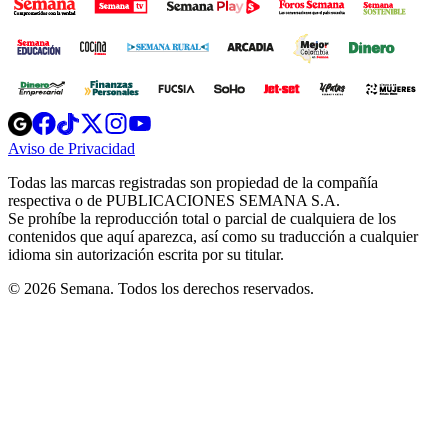
Opens
Opens
Opens
Opens
Opens
in
in
in
in
in
Aviso de Privacidad
Opens
new
new
new
new
new
in
window
window
window
window
window
Todas las marcas registradas son propiedad de la compañía
new
respectiva o de PUBLICACIONES SEMANA S.A.
window
Se prohíbe la reproducción total o parcial de cualquiera de los
contenidos que aquí aparezca, así como su traducción a cualquier
idioma sin autorización escrita por su titular.
© 2026 Semana. Todos los derechos reservados.