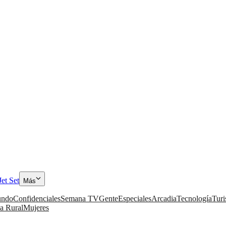
Jet Set
Más
ndo
Confidenciales
Semana TV
Gente
Especiales
Arcadia
Tecnología
Tur
a Rural
Mujeres