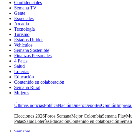
Confidenciales
Semana TV
Gente
Especiales
Arcadia
Tecnología
Turismo
Estados Unidos
Vehículos
Semana Sostenible
Finanzas Personales
4 Patas
Salud
Loterías
Educación
Contenido en colaboración
Semana Rural
Mujeres
Últimas noticias
Política
Nación
Dinero
Deportes
Opinión
Impresa
Elecciones 2026
Foros Semana
Mejor Colombia
Semana Play
Mu
Patas
Salud
Loterías
Educación
Contenido en colaboración
Seman
Semana
|