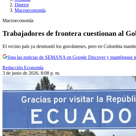
Dinero
|
Macroeconomía
Macroeconomía
Trabajadores de frontera cuestionan al G
El vecino país ya desmontó los gravámenes, pero en Colombia mantiene
Siga las noticias de SEMANA en Google Discover y manténgase 
Redacción Economía
3 de junio de 2026, 8:08 p. m.