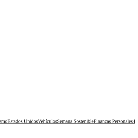
ismo
Estados Unidos
Vehículos
Semana Sostenible
Finanzas Personales
4