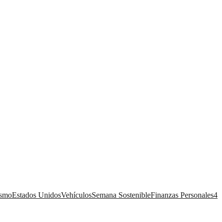
ismo
Estados Unidos
Vehículos
Semana Sostenible
Finanzas Personales
4