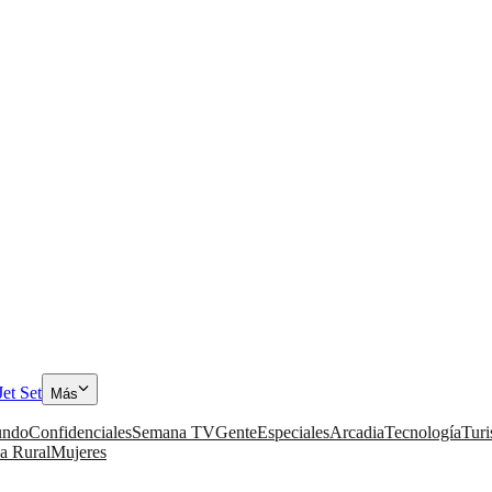
Jet Set
Más
ndo
Confidenciales
Semana TV
Gente
Especiales
Arcadia
Tecnología
Tur
a Rural
Mujeres