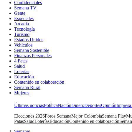
Confidenciales
Semana TV
Gente
Especiales
Arcadia
Tecnología
Turismo
Estados Unidos
Vehículos
Semana Sostenible
Finanzas Personales
4 Patas
Salud
Loterías
Educación
Contenido en colaboración
Semana Rural
Mujeres
Últimas noticias
Política
Nación
Dinero
Deportes
Opinión
Impresa
Elecciones 2026
Foros Semana
Mejor Colombia
Semana Play
Mu
Patas
Salud
Loterías
Educación
Contenido en colaboración
Seman
Semana
|