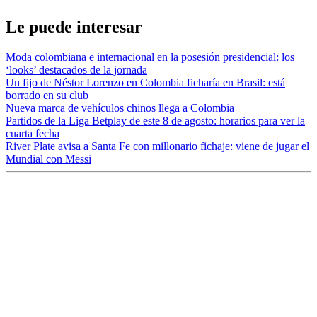
Le puede interesar
Moda colombiana e internacional en la posesión presidencial: los
‘looks’ destacados de la jornada
Un fijo de Néstor Lorenzo en Colombia ficharía en Brasil: está
borrado en su club
Nueva marca de vehículos chinos llega a Colombia
Partidos de la Liga Betplay de este 8 de agosto: horarios para ver la
cuarta fecha
River Plate avisa a Santa Fe con millonario fichaje: viene de jugar el
Mundial con Messi