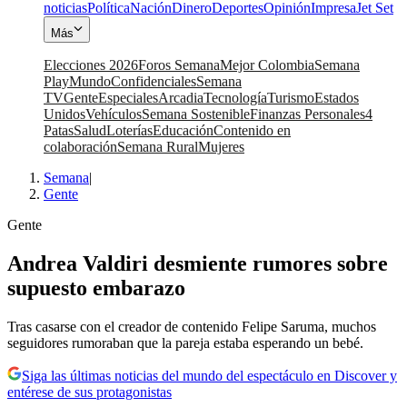
noticias
Política
Nación
Dinero
Deportes
Opinión
Impresa
Jet Set
Más
Elecciones 2026
Foros Semana
Mejor Colombia
Semana
Play
Mundo
Confidenciales
Semana
TV
Gente
Especiales
Arcadia
Tecnología
Turismo
Estados
Unidos
Vehículos
Semana Sostenible
Finanzas Personales
4
Patas
Salud
Loterías
Educación
Contenido en
colaboración
Semana Rural
Mujeres
Semana
|
Gente
Gente
Andrea Valdiri desmiente rumores sobre
supuesto embarazo
Tras casarse con el creador de contenido Felipe Saruma, muchos
seguidores rumoraban que la pareja estaba esperando un bebé.
Siga las últimas noticias del mundo del espectáculo en Discover y
entérese de sus protagonistas