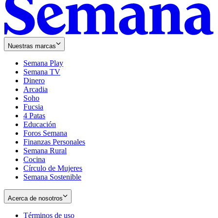
Nuestras marcas
Semana Play
Semana TV
Dinero
Arcadia
Soho
Opens
Fucsia
in
Opens
4 Patas
new
in
Educación
window
new
Foros Semana
window
Finanzas Personales
Semana Rural
Cocina
Círculo de Mujeres
Semana Sostenible
Acerca de nosotros
Términos de uso
Opens