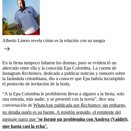
Alberto Linero revela cómo es la relación con su suegra
En la fiesta tampoco faltaron los dramas, pues se evidenció un
altercado entre ella y la conocida Epa Colombia. La cuenta de
Instagram
Rechismes
, dedicada a publicar noticias y rumores sobre
la farándula colombiana, dio a conocer que Epa habría incumplido
el protocolo de invitación de la boda.
“A la Epa Colombia le prohibieron llevar a alguien a la fiesta, solo
una entrada, más nadie, y se presentó con la novia”, dice una
conversación de
WhatsApp publicada por
Rechismes
; sin embargo,
no detalla quién es su fuente. A renglón seguido, el remitente del
mensaje narra que “
se formó un problemita con Andrea (Valdiri),
que hasta casi la echa
”.