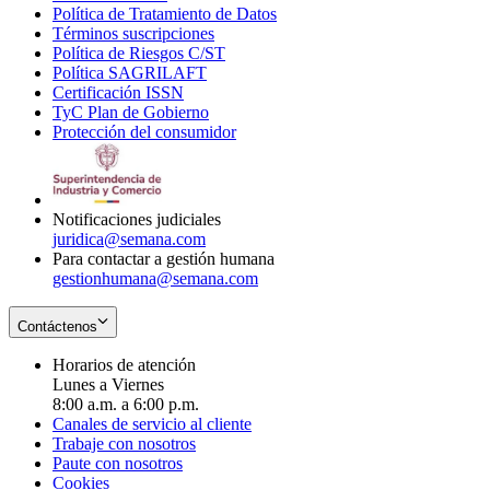
Política de Tratamiento de Datos
in
Opens
Términos suscripciones
new
Opens
in
Política de Riesgos C/ST
window
in
Opens
new
Política SAGRILAFT
Opens
new
in
window
Certificación ISSN
Opens
in
window
new
TyC Plan de Gobierno
in
new
Opens
window
Protección del consumidor
new
window
in
Opens
window
new
in
window
new
window
Notificaciones judiciales
juridica@semana.com
Para contactar a gestión humana
gestionhumana@semana.com
Contáctenos
Horarios de atención
Lunes a Viernes
8:00 a.m. a 6:00 p.m.
Canales de servicio al cliente
Trabaje con nosotros
Paute con nosotros
Cookies