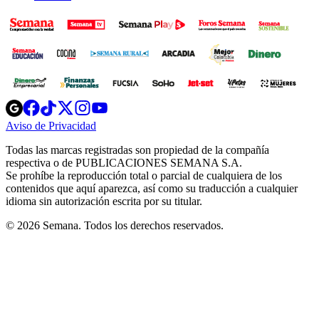
Opens
Opens
Opens
Opens
Opens
in
in
in
in
in
Aviso de Privacidad
Opens
new
new
new
new
new
in
window
window
window
window
window
Todas las marcas registradas son propiedad de la compañía
new
respectiva o de PUBLICACIONES SEMANA S.A.
window
Se prohíbe la reproducción total o parcial de cualquiera de los
contenidos que aquí aparezca, así como su traducción a cualquier
idioma sin autorización escrita por su titular.
© 2026 Semana. Todos los derechos reservados.