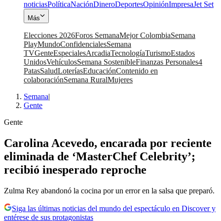
noticias
Política
Nación
Dinero
Deportes
Opinión
Impresa
Jet Set
Más
Elecciones 2026
Foros Semana
Mejor Colombia
Semana
Play
Mundo
Confidenciales
Semana
TV
Gente
Especiales
Arcadia
Tecnología
Turismo
Estados
Unidos
Vehículos
Semana Sostenible
Finanzas Personales
4
Patas
Salud
Loterías
Educación
Contenido en
colaboración
Semana Rural
Mujeres
Semana
|
Gente
Gente
Carolina Acevedo, encarada por reciente
eliminada de ‘MasterChef Celebrity’;
recibió inesperado reproche
Zulma Rey abandonó la cocina por un error en la salsa que preparó.
Siga las últimas noticias del mundo del espectáculo en Discover y
entérese de sus protagonistas