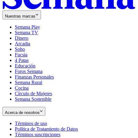
Nuestras marcas
Semana Play
Semana TV
Dinero
Arcadia
Soho
Opens
Fucsia
in
Opens
4 Patas
new
in
Educación
window
new
Foros Semana
window
Finanzas Personales
Semana Rural
Cocina
Círculo de Mujeres
Semana Sostenible
Acerca de nosotros
Términos de uso
Opens
Política de Tratamiento de Datos
in
Opens
Términos suscripciones
new
Opens
in