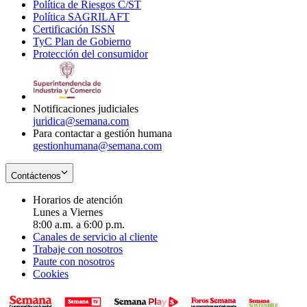
Política de Riesgos C/ST
window
in
Opens
new
Política SAGRILAFT
Opens
new
in
window
Certificación ISSN
Opens
in
window
new
TyC Plan de Gobierno
in
new
Opens
window
Protección del consumidor
new
window
in
Opens
window
new
in
window
new
window
Notificaciones judiciales
juridica@semana.com
Para contactar a gestión humana
gestionhumana@semana.com
Contáctenos
Horarios de atención
Lunes a Viernes
8:00 a.m. a 6:00 p.m.
Canales de servicio al cliente
Trabaje con nosotros
Paute con nosotros
Cookies