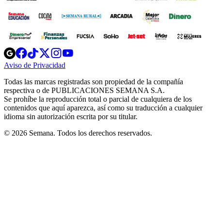
Opens
Opens
Opens
Opens
Opens
in
in
in
in
in
Aviso de Privacidad
Opens
new
new
new
new
new
in
window
window
window
window
window
Todas las marcas registradas son propiedad de la compañía
new
respectiva o de PUBLICACIONES SEMANA S.A.
window
Se prohíbe la reproducción total o parcial de cualquiera de los
contenidos que aquí aparezca, así como su traducción a cualquier
idioma sin autorización escrita por su titular.
© 2026 Semana. Todos los derechos reservados.