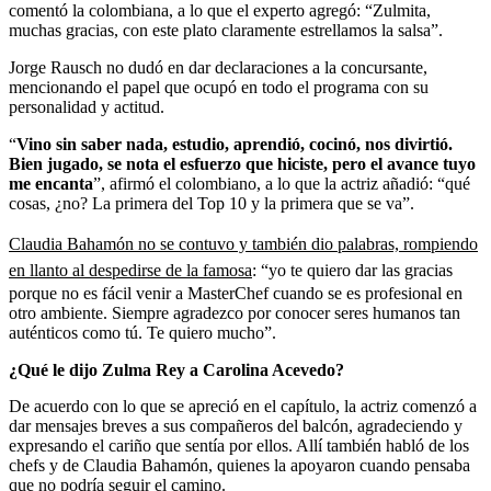
comentó la colombiana, a lo que el experto agregó: “Zulmita,
muchas gracias, con este plato claramente estrellamos la salsa”.
Jorge Rausch no dudó en dar declaraciones a la concursante,
mencionando el papel que ocupó en todo el programa con su
personalidad y actitud.
“
Vino sin saber nada, estudio, aprendió, cocinó, nos divirtió.
Bien jugado, se nota el esfuerzo que hiciste, pero el avance tuyo
me encanta
”, afirmó el colombiano, a lo que la actriz añadió: “qué
cosas, ¿no? La primera del Top 10 y la primera que se va”.
Claudia Bahamón no se contuvo y también dio palabras, rompiendo
en llanto al despedirse de la famosa
: “yo te quiero dar las gracias
porque no es fácil venir a MasterChef cuando se es profesional en
otro ambiente. Siempre agradezco por conocer seres humanos tan
auténticos como tú. Te quiero mucho”.
¿Qué le dijo Zulma Rey a Carolina Acevedo?
De acuerdo con lo que se apreció en el capítulo, la actriz comenzó a
dar mensajes breves a sus compañeros del balcón, agradeciendo y
expresando el cariño que sentía por ellos. Allí también habló de los
chefs y de Claudia Bahamón, quienes la apoyaron cuando pensaba
que no podría seguir el camino.