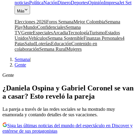
noticias
Política
Nación
Dinero
Deportes
Opinión
Impresa
Jet Set
Más
Elecciones 2026
Foros Semana
Mejor Colombia
Semana
Play
Mundo
Confidenciales
Semana
TV
Gente
Especiales
Arcadia
Tecnología
Turismo
Estados
Unidos
Vehículos
Semana Sostenible
Finanzas Personales
4
Patas
Salud
Loterías
Educación
Contenido en
colaboración
Semana Rural
Mujeres
Semana
|
Gente
Gente
¿Daniela Ospina y Gabriel Coronel se van
a casar? Esto reveló la pareja
La pareja a través de las redes sociales se ha mostrado muy
enamorada y contando detalles de sus vacaciones.
Siga las últimas noticias del mundo del espectáculo en Discover y
entérese de sus protagonistas