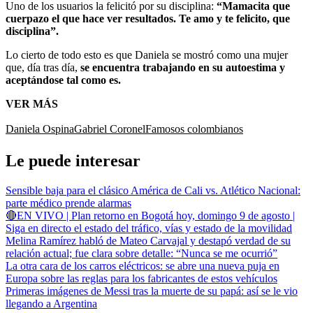
Uno de los usuarios la felicitó por su disciplina:
“Mamacita que
cuerpazo el que hace ver resultados. Te amo y te felicito, que
disciplina”.
Lo cierto de todo esto es que Daniela se mostró como una mujer
que, día tras día,
se encuentra trabajando en su autoestima y
aceptándose tal como es.
VER MÁS
Daniela Ospina
Gabriel Coronel
Famosos colombianos
Le puede interesar
Sensible baja para el clásico América de Cali vs. Atlético Nacional:
parte médico prende alarmas
🔴EN VIVO | Plan retorno en Bogotá hoy, domingo 9 de agosto |
Siga en directo el estado del tráfico, vías y estado de la movilidad
Melina Ramírez habló de Mateo Carvajal y destapó verdad de su
relación actual; fue clara sobre detalle: “Nunca se me ocurrió”
La otra cara de los carros eléctricos: se abre una nueva puja en
Europa sobre las reglas para los fabricantes de estos vehículos
Primeras imágenes de Messi tras la muerte de su papá: así se le vio
llegando a Argentina