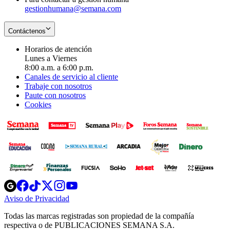
gestionhumana@semana.com
Contáctenos
Horarios de atención
Lunes a Viernes
8:00 a.m. a 6:00 p.m.
Canales de servicio al cliente
Trabaje con nosotros
Paute con nosotros
Cookies
Opens
Opens
Opens
Opens
Opens
in
in
in
in
in
Aviso de Privacidad
Opens
new
new
new
new
new
in
window
window
window
window
window
Todas las marcas registradas son propiedad de la compañía
new
respectiva o de PUBLICACIONES SEMANA S.A.
window