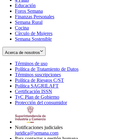
Educación
window
new
Foros Semana
window
Finanzas Personales
Semana Rural
Cocina
Círculo de Mujeres
Semana Sostenible
Acerca de nosotros
Términos de uso
Opens
Política de Tratamiento de Datos
in
Opens
Términos suscripciones
new
Opens
in
Política de Riesgos C/ST
window
in
Opens
new
Política SAGRILAFT
Opens
new
in
window
Certificación ISSN
Opens
in
window
new
TyC Plan de Gobierno
in
new
Opens
window
Protección del consumidor
new
window
in
Opens
window
new
in
window
new
window
Notificaciones judiciales
juridica@semana.com
Para contactar a gestión humana