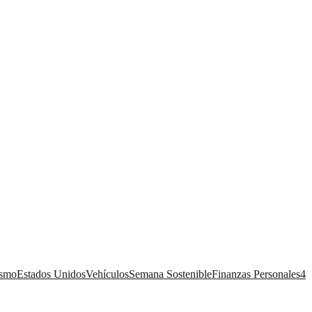
ismo
Estados Unidos
Vehículos
Semana Sostenible
Finanzas Personales
4