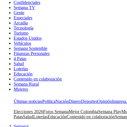
Confidenciales
Semana TV
Gente
Especiales
Arcadia
Tecnología
Turismo
Estados Unidos
Vehículos
Semana Sostenible
Finanzas Personales
4 Patas
Salud
Loterías
Educación
Contenido en colaboración
Semana Rural
Mujeres
Últimas noticias
Política
Nación
Dinero
Deportes
Opinión
Impresa
Elecciones 2026
Foros Semana
Mejor Colombia
Semana Play
Mu
Patas
Salud
Loterías
Educación
Contenido en colaboración
Seman
Semana
|