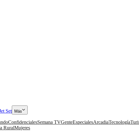
Jet Set
Más
ndo
Confidenciales
Semana TV
Gente
Especiales
Arcadia
Tecnología
Tur
a Rural
Mujeres