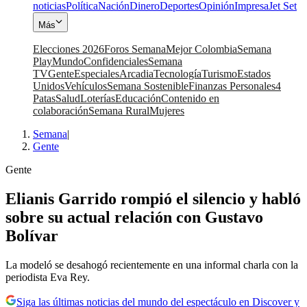
noticias
Política
Nación
Dinero
Deportes
Opinión
Impresa
Jet Set
Más
Elecciones 2026
Foros Semana
Mejor Colombia
Semana
Play
Mundo
Confidenciales
Semana
TV
Gente
Especiales
Arcadia
Tecnología
Turismo
Estados
Unidos
Vehículos
Semana Sostenible
Finanzas Personales
4
Patas
Salud
Loterías
Educación
Contenido en
colaboración
Semana Rural
Mujeres
Semana
|
Gente
Gente
Elianis Garrido rompió el silencio y habló
sobre su actual relación con Gustavo
Bolívar
La modeló se desahogó recientemente en una informal charla con la
periodista Eva Rey.
Siga las últimas noticias del mundo del espectáculo en Discover y