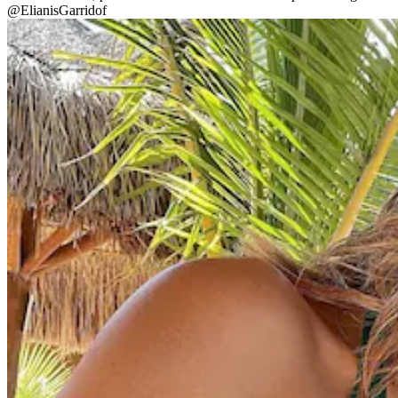
@ElianisGarridof