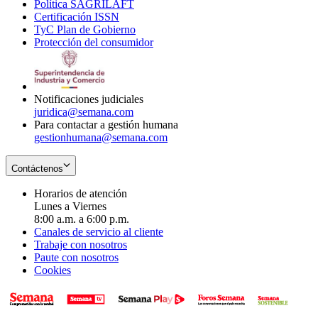
Política SAGRILAFT
Opens
new
in
window
Certificación ISSN
Opens
in
window
new
TyC Plan de Gobierno
in
new
Opens
window
Protección del consumidor
new
window
in
Opens
window
new
in
window
new
window
Notificaciones judiciales
juridica@semana.com
Para contactar a gestión humana
gestionhumana@semana.com
Contáctenos
Horarios de atención
Lunes a Viernes
8:00 a.m. a 6:00 p.m.
Canales de servicio al cliente
Trabaje con nosotros
Paute con nosotros
Cookies