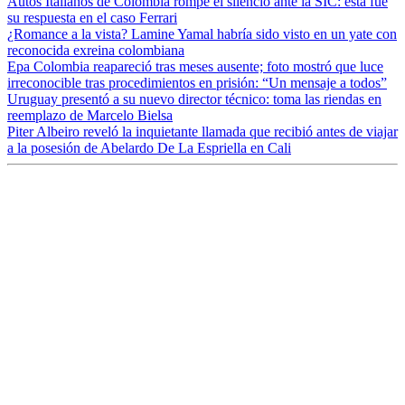
Autos Italianos de Colombia rompe el silencio ante la SIC: esta fue
su respuesta en el caso Ferrari
¿Romance a la vista? Lamine Yamal habría sido visto en un yate con
reconocida exreina colombiana
Epa Colombia reapareció tras meses ausente; foto mostró que luce
irreconocible tras procedimientos en prisión: “Un mensaje a todos”
Uruguay presentó a su nuevo director técnico: toma las riendas en
reemplazo de Marcelo Bielsa
Piter Albeiro reveló la inquietante llamada que recibió antes de viajar
a la posesión de Abelardo De La Espriella en Cali