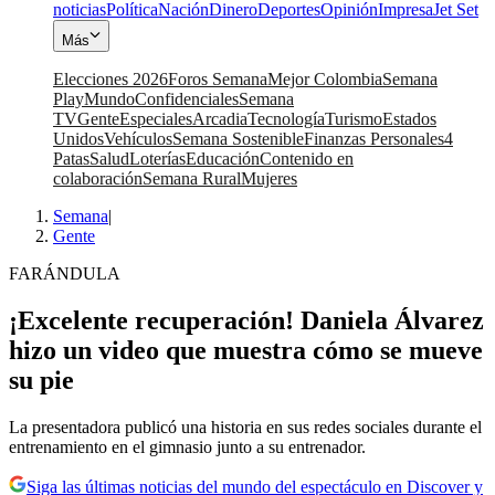
noticias
Política
Nación
Dinero
Deportes
Opinión
Impresa
Jet Set
Más
Elecciones 2026
Foros Semana
Mejor Colombia
Semana
Play
Mundo
Confidenciales
Semana
TV
Gente
Especiales
Arcadia
Tecnología
Turismo
Estados
Unidos
Vehículos
Semana Sostenible
Finanzas Personales
4
Patas
Salud
Loterías
Educación
Contenido en
colaboración
Semana Rural
Mujeres
Semana
|
Gente
FARÁNDULA
¡Excelente recuperación! Daniela Álvarez
hizo un video que muestra cómo se mueve
su pie
La presentadora publicó una historia en sus redes sociales durante el
entrenamiento en el gimnasio junto a su entrenador.
Siga las últimas noticias del mundo del espectáculo en Discover y