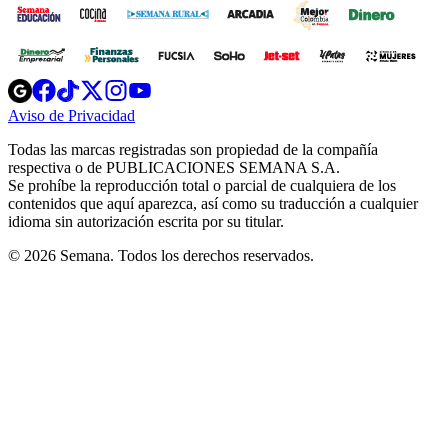
Opens
Opens
Opens
Opens
Opens
in
in
in
in
in
Aviso de Privacidad
Opens
new
new
new
new
new
in
window
window
window
window
window
Todas las marcas registradas son propiedad de la compañía
new
respectiva o de PUBLICACIONES SEMANA S.A.
window
Se prohíbe la reproducción total o parcial de cualquiera de los
contenidos que aquí aparezca, así como su traducción a cualquier
idioma sin autorización escrita por su titular.
© 2026 Semana. Todos los derechos reservados.