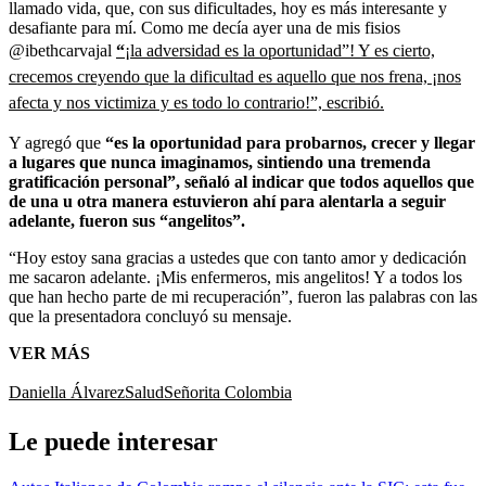
llamado vida, que, con sus dificultades, hoy es más interesante y
desafiante para mí. Como me decía ayer una de mis fisios
@ibethcarvajal
“
¡la adversidad es la oportunidad”! Y es cierto,
crecemos creyendo que la dificultad es aquello que nos frena, ¡nos
afecta y nos victimiza y es todo lo contrario!”, escribió.
Y agregó que
“es la oportunidad para probarnos, crecer y llegar
a lugares que nunca imaginamos, sintiendo una tremenda
gratificación personal”, señaló al indicar que todos aquellos que
de una u otra manera estuvieron ahí para alentarla a seguir
adelante, fueron sus “angelitos”.
“Hoy estoy sana gracias a ustedes que con tanto amor y dedicación
me sacaron adelante. ¡Mis enfermeros, mis angelitos! Y a todos los
que han hecho parte de mi recuperación”, fueron las palabras con las
que la presentadora concluyó su mensaje.
VER MÁS
Daniella Álvarez
Salud
Señorita Colombia
Le puede interesar