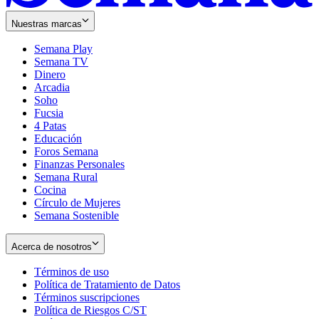
Nuestras marcas
Semana Play
Semana TV
Dinero
Arcadia
Soho
Opens
Fucsia
in
Opens
4 Patas
new
in
Educación
window
new
Foros Semana
window
Finanzas Personales
Semana Rural
Cocina
Círculo de Mujeres
Semana Sostenible
Acerca de nosotros
Términos de uso
Opens
Política de Tratamiento de Datos
in
Opens
Términos suscripciones
new
Opens
in
Política de Riesgos C/ST
window
in
Opens
new