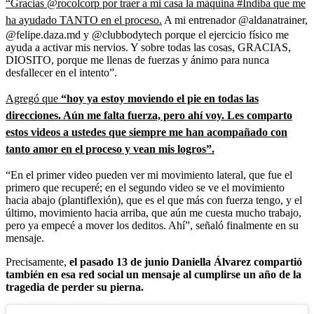
“Gracias @rocolcorp por traer a mi casa la máquina #Indiba que me
ha ayudado TANTO en el proceso.
A mi entrenador @aldanatrainer,
@felipe.daza.md y @clubbodytech porque el ejercicio físico me
ayuda a activar mis nervios. Y sobre todas las cosas, GRACIAS,
DIOSITO, porque me llenas de fuerzas y ánimo para nunca
desfallecer en el intento”.
Agregó que
“hoy ya estoy moviendo el pie en todas las
direcciones. Aún me falta fuerza, pero ahí voy. Les comparto
estos videos a ustedes que siempre me han acompañado con
tanto amor en el proceso y vean mis logros”.
“En el primer video pueden ver mi movimiento lateral, que fue el
primero que recuperé; en el segundo video se ve el movimiento
hacia abajo (plantiflexión), que es el que más con fuerza tengo, y el
último, movimiento hacia arriba, que aún me cuesta mucho trabajo,
pero ya empecé a mover los deditos. Ahí”, señaló finalmente en su
mensaje.
Precisamente,
el pasado 13 de junio Daniella Álvarez compartió
también en esa red social un mensaje al cumplirse un año de la
tragedia de perder su pierna.