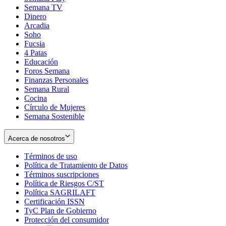
Semana TV
Dinero
Arcadia
Soho
Opens
Fucsia
in
Opens
4 Patas
new
in
Educación
window
new
Foros Semana
window
Finanzas Personales
Semana Rural
Cocina
Círculo de Mujeres
Semana Sostenible
Acerca de nosotros
Términos de uso
Opens
Política de Tratamiento de Datos
in
Opens
Términos suscripciones
new
Opens
in
Política de Riesgos C/ST
window
in
Opens
new
Política SAGRILAFT
Opens
new
in
window
Certificación ISSN
Opens
in
window
new
TyC Plan de Gobierno
in
new
Opens
window
Protección del consumidor
new
window
in
Opens