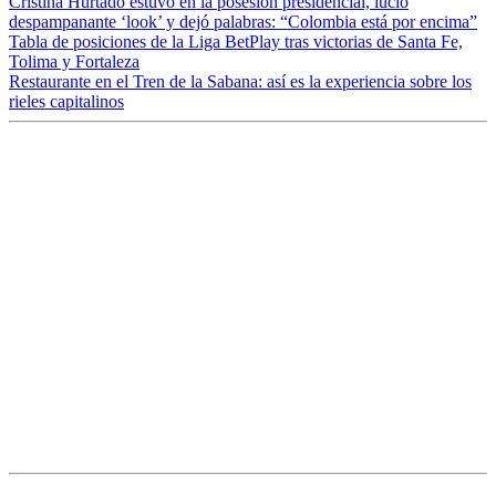
Cristina Hurtado estuvo en la posesión presidencial, lució
despampanante ‘look’ y dejó palabras: “Colombia está por encima”
Tabla de posiciones de la Liga BetPlay tras victorias de Santa Fe,
Tolima y Fortaleza
Restaurante en el Tren de la Sabana: así es la experiencia sobre los
rieles capitalinos