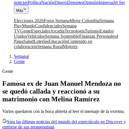
noticias
Política
Nación
Dinero
Deportes
Opinión
Impresa
Jet Set
Más
Elecciones 2026
Foros Semana
Mejor Colombia
Semana
Play
Mundo
Confidenciales
Semana
TV
Gente
Especiales
Arcadia
Tecnología
Turismo
Estados
Unidos
Vehículos
Semana Sostenible
Finanzas Personales
4
Patas
Salud
Loterías
Educación
Contenido en
colaboración
Semana Rural
Mujeres
Semana
|
Gente
Gente
Famosa ex de Juan Manuel Mendoza no
se quedó callada y reaccionó a su
matrimonio con Melina Ramírez
Varios quedaron con la boca abierta al leer el mensaje de la exreina.
Siga las últimas noticias del mundo del espectáculo en Discover y
entérese de sus protagonistas