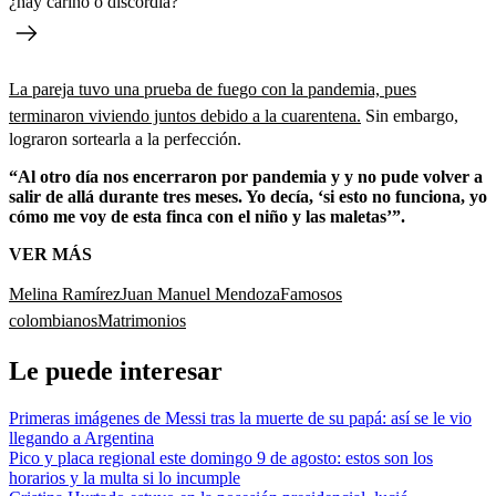
¿hay cariño o discordia?
La pareja tuvo una prueba de fuego con la pandemia, pues
terminaron viviendo juntos debido a la cuarentena.
Sin embargo,
lograron sortearla a la perfección.
“Al otro día nos encerraron por pandemia y y no pude volver a
salir de allá durante tres meses. Yo decía, ‘si esto no funciona, yo
cómo me voy de esta finca con el niño y las maletas’”.
VER MÁS
Melina Ramírez
Juan Manuel Mendoza
Famosos
colombianos
Matrimonios
Le puede interesar
Primeras imágenes de Messi tras la muerte de su papá: así se le vio
llegando a Argentina
Pico y placa regional este domingo 9 de agosto: estos son los
horarios y la multa si lo incumple