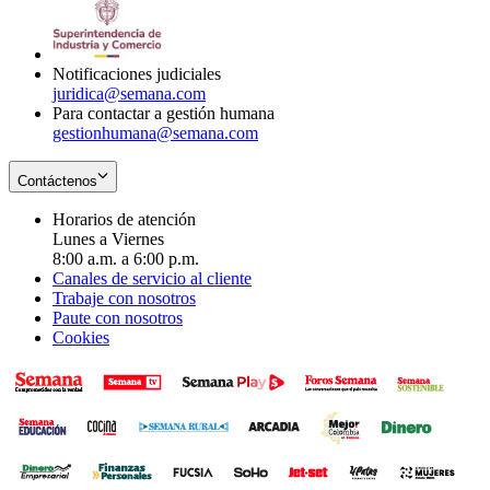
window
new
in
window
new
window
Notificaciones judiciales
juridica@semana.com
Para contactar a gestión humana
gestionhumana@semana.com
Contáctenos
Horarios de atención
Lunes a Viernes
8:00 a.m. a 6:00 p.m.
Canales de servicio al cliente
Trabaje con nosotros
Paute con nosotros
Cookies