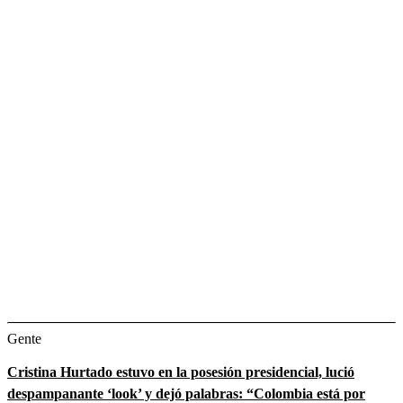
Gente
Cristina Hurtado estuvo en la posesión presidencial, lució
despampanante ‘look’ y dejó palabras: “Colombia está por