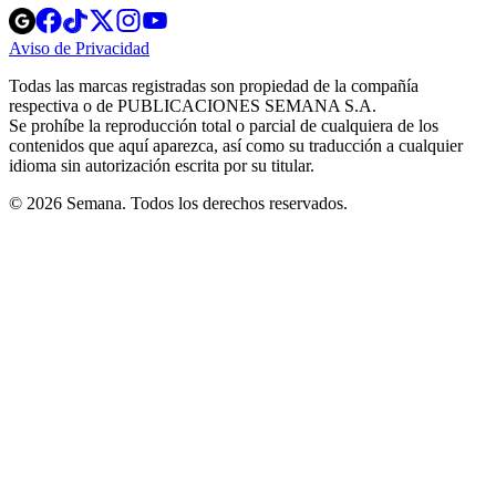
Opens
Opens
Opens
Opens
Opens
in
in
in
in
in
Aviso de Privacidad
Opens
new
new
new
new
new
in
window
window
window
window
window
Todas las marcas registradas son propiedad de la compañía
new
respectiva o de PUBLICACIONES SEMANA S.A.
window
Se prohíbe la reproducción total o parcial de cualquiera de los
contenidos que aquí aparezca, así como su traducción a cualquier
idioma sin autorización escrita por su titular.
© 2026 Semana. Todos los derechos reservados.