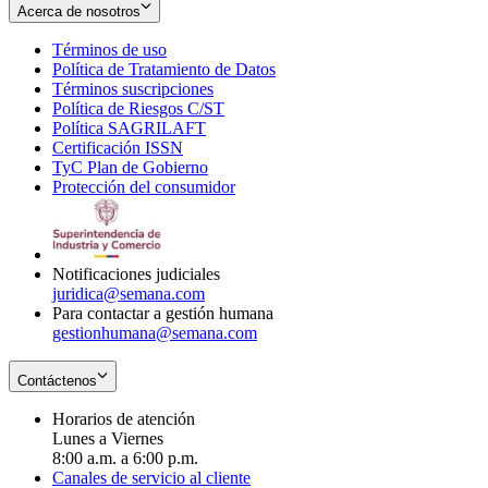
Acerca de nosotros
Términos de uso
Opens
Política de Tratamiento de Datos
in
Opens
Términos suscripciones
new
Opens
in
Política de Riesgos C/ST
window
in
Opens
new
Política SAGRILAFT
Opens
new
in
window
Certificación ISSN
Opens
in
window
new
TyC Plan de Gobierno
in
new
Opens
window
Protección del consumidor
new
window
in
Opens
window
new
in
window
new
window
Notificaciones judiciales
juridica@semana.com
Para contactar a gestión humana
gestionhumana@semana.com
Contáctenos
Horarios de atención
Lunes a Viernes
8:00 a.m. a 6:00 p.m.
Canales de servicio al cliente