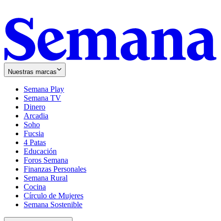
Nuestras marcas
Semana Play
Semana TV
Dinero
Arcadia
Soho
Opens
Fucsia
in
Opens
4 Patas
new
in
Educación
window
new
Foros Semana
window
Finanzas Personales
Semana Rural
Cocina
Círculo de Mujeres
Semana Sostenible