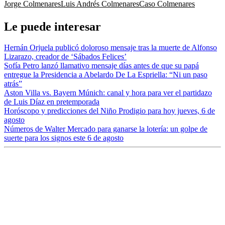
Jorge Colmenares
Luis Andrés Colmenares
Caso Colmenares
Le puede interesar
Hernán Orjuela publicó doloroso mensaje tras la muerte de Alfonso
Lizarazo, creador de ‘Sábados Felices’
Sofía Petro lanzó llamativo mensaje días antes de que su papá
entregue la Presidencia a Abelardo De La Espriella: “Ni un paso
atrás”
Aston Villa vs. Bayern Múnich: canal y hora para ver el partidazo
de Luis Díaz en pretemporada
Horóscopo y predicciones del Niño Prodigio para hoy jueves, 6 de
agosto
Números de Walter Mercado para ganarse la lotería: un golpe de
suerte para los signos este 6 de agosto