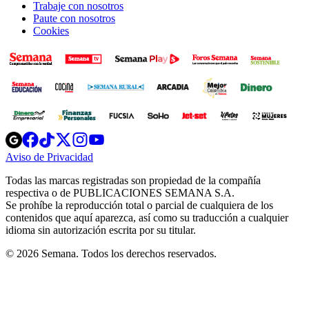
Trabaje con nosotros
Paute con nosotros
Cookies
Opens
Opens
Opens
Opens
Opens
in
in
in
in
in
Aviso de Privacidad
Opens
new
new
new
new
new
in
window
window
window
window
window
Todas las marcas registradas son propiedad de la compañía
new
respectiva o de PUBLICACIONES SEMANA S.A.
window
Se prohíbe la reproducción total o parcial de cualquiera de los
contenidos que aquí aparezca, así como su traducción a cualquier
idioma sin autorización escrita por su titular.
© 2026 Semana. Todos los derechos reservados.