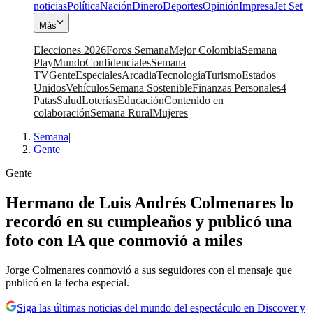
noticias
Política
Nación
Dinero
Deportes
Opinión
Impresa
Jet Set
Más
Elecciones 2026
Foros Semana
Mejor Colombia
Semana
Play
Mundo
Confidenciales
Semana
TV
Gente
Especiales
Arcadia
Tecnología
Turismo
Estados
Unidos
Vehículos
Semana Sostenible
Finanzas Personales
4
Patas
Salud
Loterías
Educación
Contenido en
colaboración
Semana Rural
Mujeres
Semana
|
Gente
Gente
Hermano de Luis Andrés Colmenares lo
recordó en su cumpleaños y publicó una
foto con IA que conmovió a miles
Jorge Colmenares conmovió a sus seguidores con el mensaje que
publicó en la fecha especial.
Siga las últimas noticias del mundo del espectáculo en Discover y