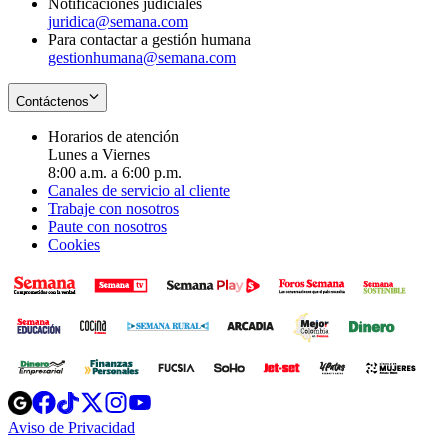
Notificaciones judiciales
juridica@semana.com
Para contactar a gestión humana
gestionhumana@semana.com
Contáctenos
Horarios de atención
Lunes a Viernes
8:00 a.m. a 6:00 p.m.
Canales de servicio al cliente
Trabaje con nosotros
Paute con nosotros
Cookies
Opens
Opens
Opens
Opens
Opens
in
in
in
in
in
Aviso de Privacidad
Opens
new
new
new
new
new
in