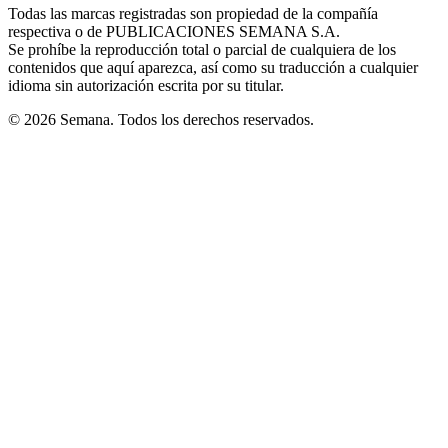
window
window
window
window
window
Todas las marcas registradas son propiedad de la compañía
new
respectiva o de PUBLICACIONES SEMANA S.A.
window
Se prohíbe la reproducción total o parcial de cualquiera de los
contenidos que aquí aparezca, así como su traducción a cualquier
idioma sin autorización escrita por su titular.
© 2026 Semana. Todos los derechos reservados.