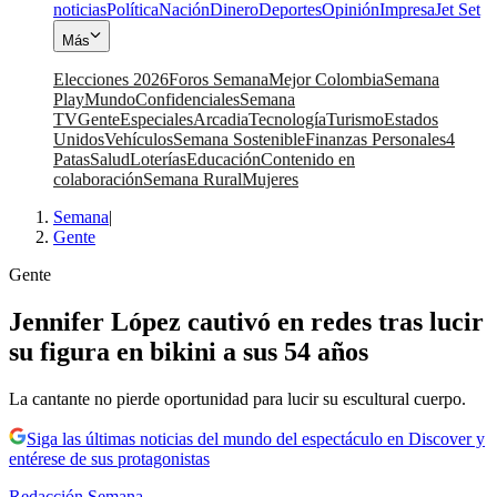
noticias
Política
Nación
Dinero
Deportes
Opinión
Impresa
Jet Set
Más
Elecciones 2026
Foros Semana
Mejor Colombia
Semana
Play
Mundo
Confidenciales
Semana
TV
Gente
Especiales
Arcadia
Tecnología
Turismo
Estados
Unidos
Vehículos
Semana Sostenible
Finanzas Personales
4
Patas
Salud
Loterías
Educación
Contenido en
colaboración
Semana Rural
Mujeres
Semana
|
Gente
Gente
Jennifer López cautivó en redes tras lucir
su figura en bikini a sus 54 años
La cantante no pierde oportunidad para lucir su escultural cuerpo.
Siga las últimas noticias del mundo del espectáculo en Discover y
entérese de sus protagonistas
Redacción Semana