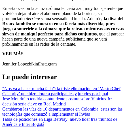
En esta ocasión la actriz usó una lencería azul muy transparente que
volvió a dejar al aire el abdomen plano de la boricua, su
pronunciado
derrière
y una sensualidad innata. Además,
la diva del
Bronx también se muestra en su faceta más divertida, pues
juega a sonreírle a la cámara que la retrata mientras sus curvas
sirven de maniquí perfecto para dichos conjuntos,
que al parecer
hacen parte de una nueva campaña publicitaria que se verá
próximamente en las redes de la cantante.
VER MÁS
Jennifer Lopez
bikini
Instagram
Le puede interesar
“Nos va a hacer mucha falta”: la triste eliminación en ‘MasterChef
Celebrity’ que hizo llorar a participantes y jurados por igual
José Mourinho tendría contundente postura sobre Vinícius Jr.:
decisión sería clave en Real Madrid
Cambiaron las vías de 10 departamentos en Colombia: estas son las
tecnologías que comenzó a implementar el Invías
Tabla de posiciones en Liga BetPlay: nuevo líder tras triunfos de
América e Inter Bogotá