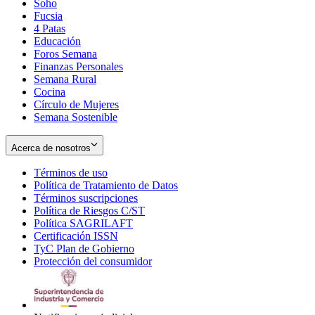
Soho
Opens
Fucsia
in
Opens
4 Patas
new
in
Educación
window
new
Foros Semana
window
Finanzas Personales
Semana Rural
Cocina
Círculo de Mujeres
Semana Sostenible
Acerca de nosotros
Términos de uso
Opens
Política de Tratamiento de Datos
in
Opens
Términos suscripciones
new
Opens
in
Política de Riesgos C/ST
window
in
Opens
new
Política SAGRILAFT
Opens
new
in
window
Certificación ISSN
Opens
in
window
new
TyC Plan de Gobierno
in
new
Opens
window
Protección del consumidor
new
window
in
Opens
window
new
in
window
new
window