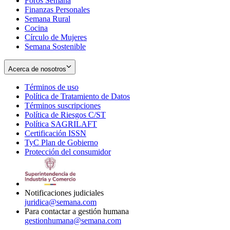
Foros Semana
window
Finanzas Personales
Semana Rural
Cocina
Círculo de Mujeres
Semana Sostenible
Acerca de nosotros
Términos de uso
Opens
Política de Tratamiento de Datos
in
Opens
Términos suscripciones
new
Opens
in
Política de Riesgos C/ST
window
in
Opens
new
Política SAGRILAFT
Opens
new
in
window
Certificación ISSN
Opens
in
window
new
TyC Plan de Gobierno
in
new
Opens
window
Protección del consumidor
new
window
in
Opens
window
new
in
window
new
window
Notificaciones judiciales
juridica@semana.com
Para contactar a gestión humana
gestionhumana@semana.com