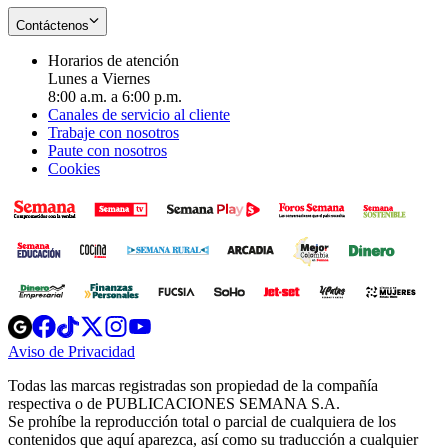
Contáctenos
Horarios de atención
Lunes a Viernes
8:00 a.m. a 6:00 p.m.
Canales de servicio al cliente
Trabaje con nosotros
Paute con nosotros
Cookies
Opens
Opens
Opens
Opens
Opens
in
in
in
in
in
Aviso de Privacidad
Opens
new
new
new
new
new
in
window
window
window
window
window
Todas las marcas registradas son propiedad de la compañía
new
respectiva o de PUBLICACIONES SEMANA S.A.
window
Se prohíbe la reproducción total o parcial de cualquiera de los
contenidos que aquí aparezca, así como su traducción a cualquier