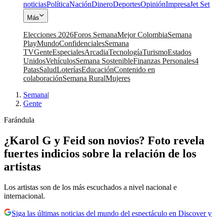
noticias
Política
Nación
Dinero
Deportes
Opinión
Impresa
Jet Set
Más
Elecciones 2026
Foros Semana
Mejor Colombia
Semana
Play
Mundo
Confidenciales
Semana
TV
Gente
Especiales
Arcadia
Tecnología
Turismo
Estados
Unidos
Vehículos
Semana Sostenible
Finanzas Personales
4
Patas
Salud
Loterías
Educación
Contenido en
colaboración
Semana Rural
Mujeres
Semana
|
Gente
Farándula
¿Karol G y Feid son novios? Foto revela
fuertes indicios sobre la relación de los
artistas
Los artistas son de los más escuchados a nivel nacional e
internacional.
Siga las últimas noticias del mundo del espectáculo en Discover y