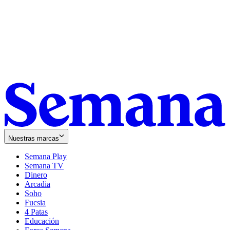
Nuestras marcas
Semana Play
Semana TV
Dinero
Arcadia
Soho
Opens
Fucsia
in
Opens
4 Patas
new
in
Educación
window
new