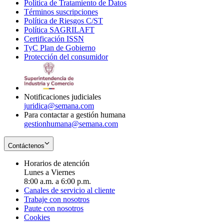
Política de Tratamiento de Datos
in
Opens
Términos suscripciones
new
Opens
in
Política de Riesgos C/ST
window
in
Opens
new
Política SAGRILAFT
Opens
new
in
window
Certificación ISSN
Opens
in
window
new
TyC Plan de Gobierno
in
new
Opens
window
Protección del consumidor
new
window
in
Opens
window
new
in
window
new
window
Notificaciones judiciales
juridica@semana.com
Para contactar a gestión humana
gestionhumana@semana.com
Contáctenos
Horarios de atención
Lunes a Viernes
8:00 a.m. a 6:00 p.m.
Canales de servicio al cliente
Trabaje con nosotros
Paute con nosotros
Cookies