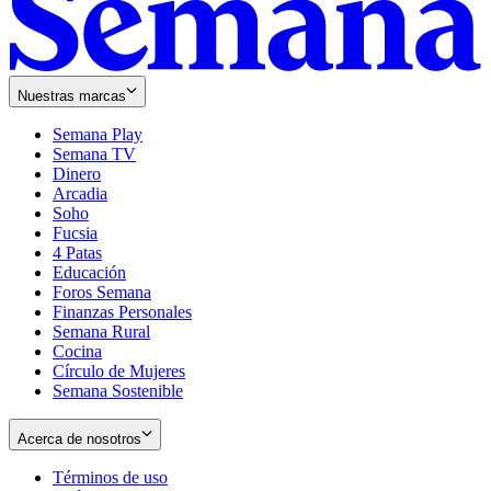
Nuestras marcas
Semana Play
Semana TV
Dinero
Arcadia
Soho
Opens
Fucsia
in
Opens
4 Patas
new
in
Educación
window
new
Foros Semana
window
Finanzas Personales
Semana Rural
Cocina
Círculo de Mujeres
Semana Sostenible
Acerca de nosotros
Términos de uso
Opens