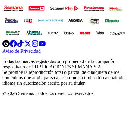
Opens
Opens
Opens
Opens
Opens
in
in
in
in
in
Aviso de Privacidad
Opens
new
new
new
new
new
in
window
window
window
window
window
Todas las marcas registradas son propiedad de la compañía
new
respectiva o de PUBLICACIONES SEMANA S.A.
window
Se prohíbe la reproducción total o parcial de cualquiera de los
contenidos que aquí aparezca, así como su traducción a cualquier
idioma sin autorización escrita por su titular.
© 2026 Semana. Todos los derechos reservados.