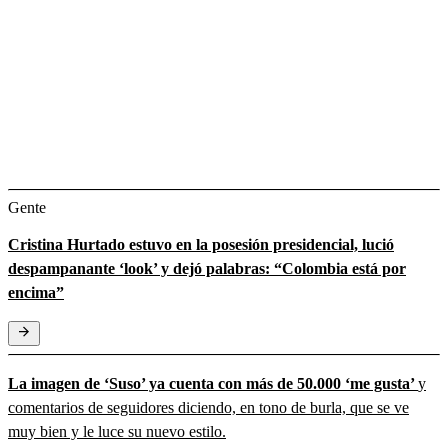
Gente
Cristina Hurtado estuvo en la posesión presidencial, lució
despampanante ‘look’ y dejó palabras: “Colombia está por
encima”
La imagen de ‘Suso’ ya cuenta con más de 50.000 ‘me gusta’
y
comentarios de seguidores diciendo, en tono de burla, que se ve
muy bien y le luce su nuevo estilo.