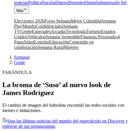
noticias
Política
Nación
Dinero
Deportes
Opinión
Impresa
Jet Set
Más
Elecciones 2026
Foros Semana
Mejor Colombia
Semana
Play
Mundo
Confidenciales
Semana
TV
Gente
Especiales
Arcadia
Tecnología
Turismo
Estados
Unidos
Vehículos
Semana Sostenible
Finanzas Personales
4
Patas
Salud
Loterías
Educación
Contenido en
colaboración
Semana Rural
Mujeres
Semana
|
Gente
FARÁNDULA
La broma de ‘Suso’ al nuevo look de
James Rodríguez
El cambio de imagen del futbolista encendió las redes sociales con
memes e imitaciones.
Siga las últimas noticias del mundo del espectáculo en Discover y
entérese de sus protagonistas