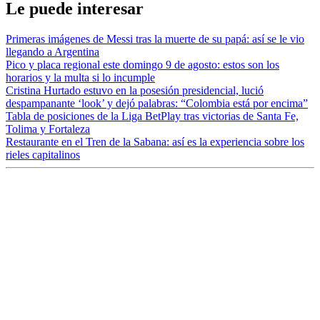
Le puede interesar
Primeras imágenes de Messi tras la muerte de su papá: así se le vio
llegando a Argentina
Pico y placa regional este domingo 9 de agosto: estos son los
horarios y la multa si lo incumple
Cristina Hurtado estuvo en la posesión presidencial, lució
despampanante ‘look’ y dejó palabras: “Colombia está por encima”
Tabla de posiciones de la Liga BetPlay tras victorias de Santa Fe,
Tolima y Fortaleza
Restaurante en el Tren de la Sabana: así es la experiencia sobre los
rieles capitalinos