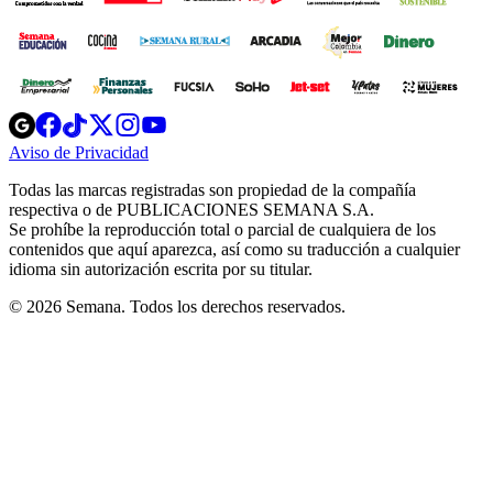
Opens
Opens
Opens
Opens
Opens
in
in
in
in
in
Aviso de Privacidad
Opens
new
new
new
new
new
in
window
window
window
window
window
Todas las marcas registradas son propiedad de la compañía
new
respectiva o de PUBLICACIONES SEMANA S.A.
window
Se prohíbe la reproducción total o parcial de cualquiera de los
contenidos que aquí aparezca, así como su traducción a cualquier
idioma sin autorización escrita por su titular.
© 2026 Semana. Todos los derechos reservados.