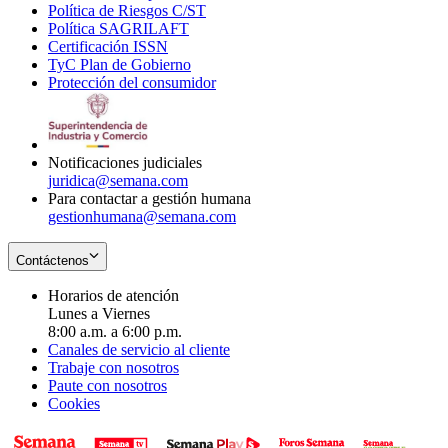
Política de Riesgos C/ST
window
in
Opens
new
Política SAGRILAFT
Opens
new
in
window
Certificación ISSN
Opens
in
window
new
TyC Plan de Gobierno
in
new
Opens
window
Protección del consumidor
new
window
in
Opens
window
new
in
window
new
window
Notificaciones judiciales
juridica@semana.com
Para contactar a gestión humana
gestionhumana@semana.com
Contáctenos
Horarios de atención
Lunes a Viernes
8:00 a.m. a 6:00 p.m.
Canales de servicio al cliente
Trabaje con nosotros
Paute con nosotros
Cookies