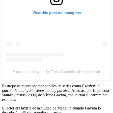
View this post on Instagram
A post shared by Lo Sé Todo Colombia (@losetodocol)
Restrepo es recordado por papeles en series como
Escobar: el
patrón del mal
y
Sin senos no hay paraíso.
Además, por la película
Sumas y restas
(2004) de Víctor Gaviria, con la cual su carrera fue
exaltada.
El actor era taxista de la ciudad de Medellín cuando Gaviria lo
descubrió y allí se catapultó su carrera.