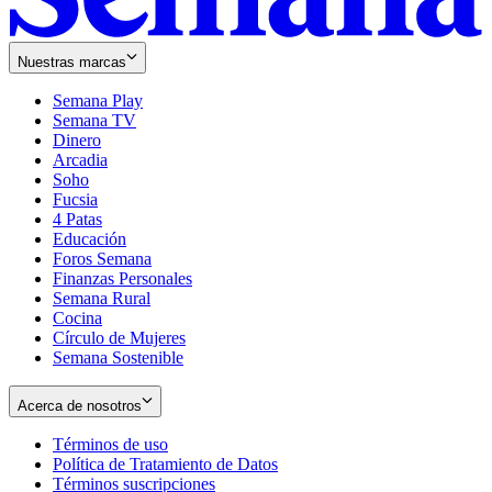
Nuestras marcas
Semana Play
Semana TV
Dinero
Arcadia
Soho
Opens
Fucsia
in
Opens
4 Patas
new
in
Educación
window
new
Foros Semana
window
Finanzas Personales
Semana Rural
Cocina
Círculo de Mujeres
Semana Sostenible
Acerca de nosotros
Términos de uso
Opens
Política de Tratamiento de Datos
in
Opens
Términos suscripciones
new
Opens
in