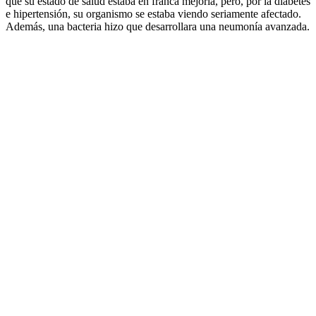
que su estado de salud estaba en franca mejoría, pero, por la diabetes
e hipertensión, su organismo se estaba viendo seriamente afectado.
Además, una bacteria hizo que desarrollara una neumonía avanzada.