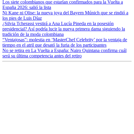
Los siete colombianos que estarían confirmados para la Vuelta a
España 2026: salió la lista
Ni Kane ni Olise: la nueva joya del Bayern Múnich que se rindió a
los pies de Luis Díaz
¿Silvia Tcherassi vestirá a Ana Lucía Pineda en la posesión
presidencial? Así podría lucir la nueva primera dama siguiendo la
tradición de la moda colombiana
“Ventajosas”: molestia en ‘MasterChef Celebrity’ por la ventaja de
tiempo en el atril que desató la furia de los participantes
No se retira en La Vuelta a España: Nairo Quintana confirma cuál
será su última competencia antes del retiro