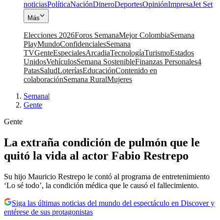
noticias
Política
Nación
Dinero
Deportes
Opinión
Impresa
Jet Set
Más
Elecciones 2026
Foros Semana
Mejor Colombia
Semana
Play
Mundo
Confidenciales
Semana
TV
Gente
Especiales
Arcadia
Tecnología
Turismo
Estados
Unidos
Vehículos
Semana Sostenible
Finanzas Personales
4
Patas
Salud
Loterías
Educación
Contenido en
colaboración
Semana Rural
Mujeres
Semana
|
Gente
Gente
La extraña condición de pulmón que le
quitó la vida al actor Fabio Restrepo
Su hijo Mauricio Restrepo le contó al programa de entretenimiento
‘Lo sé todo’, la condición médica que le causó el fallecimiento.
Siga las últimas noticias del mundo del espectáculo en Discover y
entérese de sus protagonistas