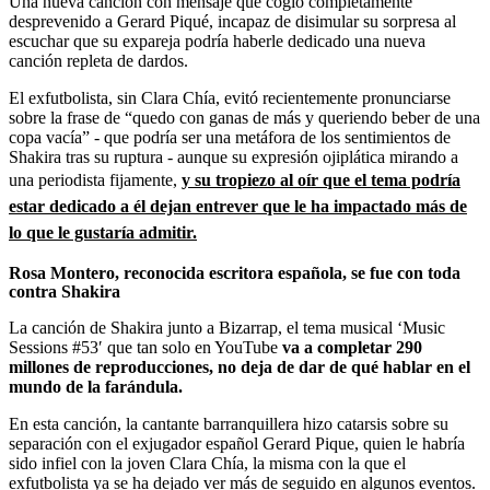
Una nueva canción con mensaje que cogió completamente
desprevenido a Gerard Piqué, incapaz de disimular su sorpresa al
escuchar que su expareja podría haberle dedicado una nueva
canción repleta de dardos.
El exfutbolista, sin Clara Chía, evitó recientemente pronunciarse
sobre la frase de “quedo con ganas de más y queriendo beber de una
copa vacía” - que podría ser una metáfora de los sentimientos de
Shakira tras su ruptura - aunque su expresión ojiplática mirando a
una periodista fijamente,
y su tropiezo al oír que el tema podría
estar dedicado a él dejan entrever que le ha impactado más de
lo que le gustaría admitir.
Rosa Montero, reconocida escritora española, se fue con toda
contra Shakira
La canción de Shakira junto a Bizarrap, el tema musical ‘Music
Sessions #53′ que tan solo en YouTube
va a completar 290
millones de reproducciones, no deja de dar de qué hablar en el
mundo de la farándula.
En esta canción, la cantante barranquillera hizo catarsis sobre su
separación con el exjugador español Gerard Pique, quien le habría
sido infiel con la joven Clara Chía, la misma con la que el
exfutbolista ya se ha dejado ver más de seguido en algunos eventos.