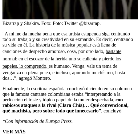
Bizarrap y Shakira.
Foto:
Foto: Twitter @bizarrap.
“A mí me da mucha pena que esa artista estupenda siga centrando
todo su trabajo y su creatividad en su exmarido. Es decir, centrando
su vida en él. La historia de la música popular está llena de
canciones de despecho amoroso, cosa, por otro lado,
bastante
normal; en el escozor de la herida uno se calienta y pierde los
papeles, lo comprendo,
es humano. Venga, vale un tema de
venganza en plena pelea, e incluso, apurando muchísimo, hasta
dos…”, agregó Montero.
Finalmente, la escritora española concluyó diciendo en su columna
que la famosa cantante colombiana estaba “interpretando a la
perfección el triste y tópico papel de la mujer despechada,
con
rabiosos ataques a la rival (Clara Chía)… Qué convencional,
qué machista, pero sobre todo qué innecesario”
, concluyó.
*Con información de Europa Press.
VER MÁS