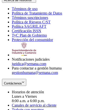
Acerca de nosotros
Términos de uso
Opens
Política de Tratamiento de Datos
in
Opens
Términos suscripciones
new
Opens
in
Política de Riesgos C/ST
window
in
Opens
new
Política SAGRILAFT
Opens
new
in
window
Certificación ISSN
Opens
in
window
new
TyC Plan de Gobierno
in
new
Opens
window
Protección del consumidor
new
window
in
Opens
window
new
in
window
new
window
Notificaciones judiciales
juridica@semana.com
Para contactar a gestión humana
gestionhumana@semana.com
Contáctenos
Horarios de atención
Lunes a Viernes
8:00 a.m. a 6:00 p.m.
Canales de servicio al cliente
Trabaje con nosotros