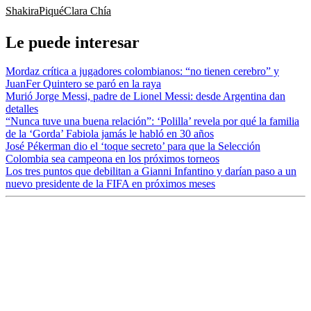
Shakira
Piqué
Clara Chía
Le puede interesar
Mordaz crítica a jugadores colombianos: “no tienen cerebro” y
JuanFer Quintero se paró en la raya
Murió Jorge Messi, padre de Lionel Messi: desde Argentina dan
detalles
“Nunca tuve una buena relación”: ‘Polilla’ revela por qué la familia
de la ‘Gorda’ Fabiola jamás le habló en 30 años
José Pékerman dio el ‘toque secreto’ para que la Selección
Colombia sea campeona en los próximos torneos
Los tres puntos que debilitan a Gianni Infantino y darían paso a un
nuevo presidente de la FIFA en próximos meses