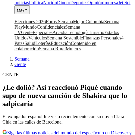
noticias
Política
Nación
Dinero
Deportes
Opinión
Impresa
Jet Set
Más
Elecciones 2026
Foros Semana
Mejor Colombia
Semana
Play
Mundo
Confidenciales
Semana
TV
Gente
Especiales
Arcadia
Tecnología
Turismo
Estados
Unidos
Vehículos
Semana Sostenible
Finanzas Personales
4
Patas
Salud
Loterías
Educación
Contenido en
colaboración
Semana Rural
Mujeres
Semana
|
Gente
GENTE
¿Le dolió? Así reaccionó Piqué cuando
supo de nueva canción de Shakira que lo
salpicaría
El exjugador español fue visto recientemente con su novia Clara
Chía en las calles de Barcelona.
Siga las últimas noticias del mundo del espectáculo en Discover y