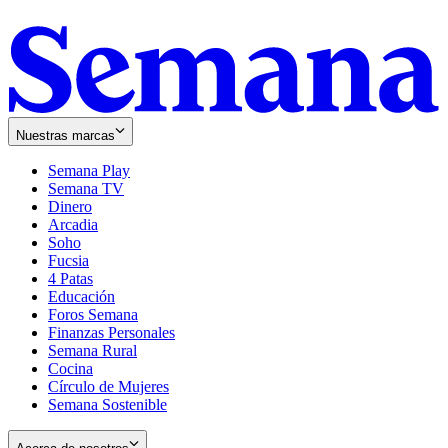
Nuestras marcas
Semana Play
Semana TV
Dinero
Arcadia
Soho
Opens
Fucsia
in
Opens
4 Patas
new
in
Educación
window
new
Foros Semana
window
Finanzas Personales
Semana Rural
Cocina
Círculo de Mujeres
Semana Sostenible