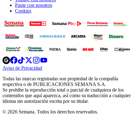
Paute con nosotros
Cookies
Opens
Opens
Opens
Opens
Opens
in
in
in
in
in
Aviso de Privacidad
Opens
new
new
new
new
new
in
window
window
window
window
window
Todas las marcas registradas son propiedad de la compañía
new
respectiva o de PUBLICACIONES SEMANA S.A.
window
Se prohíbe la reproducción total o parcial de cualquiera de los
contenidos que aquí aparezca, así como su traducción a cualquier
idioma sin autorización escrita por su titular.
© 2026 Semana. Todos los derechos reservados.