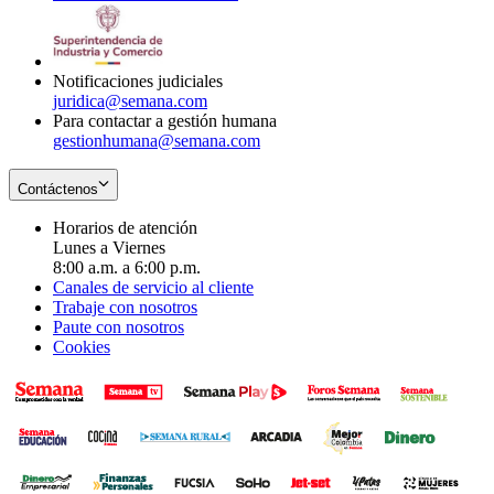
window
new
in
window
new
window
Notificaciones judiciales
juridica@semana.com
Para contactar a gestión humana
gestionhumana@semana.com
Contáctenos
Horarios de atención
Lunes a Viernes
8:00 a.m. a 6:00 p.m.
Canales de servicio al cliente
Trabaje con nosotros
Paute con nosotros
Cookies