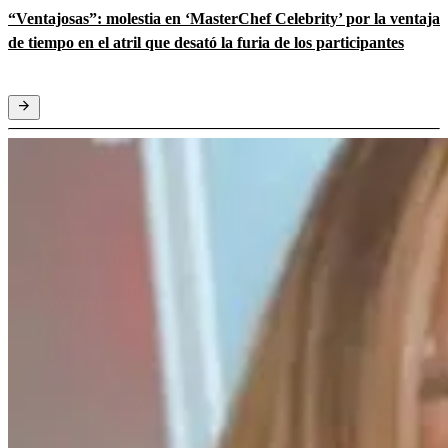
“Ventajosas”: molestia en ‘MasterChef Celebrity’ por la ventaja
de tiempo en el atril que desató la furia de los participantes