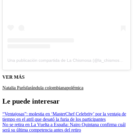
Una publicación compartida de La Chismosa (@la_chismosa_news)
VER MÁS
Natalia París
farándula colombiana
polémica
Le puede interesar
“Ventajosas”: molestia en ‘MasterChef Celebrity’ por la ventaja de
tiempo en el atril que desató la furia de los participantes
No se retira en La Vuelta a España: Nairo Quintana confirma cuál
será su última competencia antes del retiro