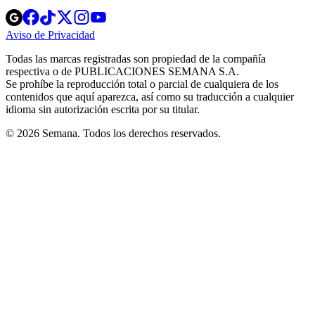
Opens
Opens
Opens
Opens
Opens
in
in
in
in
in
Aviso de Privacidad
Opens
new
new
new
new
new
in
window
window
window
window
window
Todas las marcas registradas son propiedad de la compañía
new
respectiva o de PUBLICACIONES SEMANA S.A.
window
Se prohíbe la reproducción total o parcial de cualquiera de los
contenidos que aquí aparezca, así como su traducción a cualquier
idioma sin autorización escrita por su titular.
© 2026 Semana. Todos los derechos reservados.