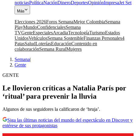
noticias
Política
Nación
Dinero
Deportes
Opinión
Impresa
Jet Set
Más
Elecciones 2026
Foros Semana
Mejor Colombia
Semana
Play
Mundo
Confidenciales
Semana
TV
Gente
Especiales
Arcadia
Tecnología
Turismo
Estados
Unidos
Vehículos
Semana Sostenible
Finanzas Personales
4
Patas
Salud
Loterías
Educación
Contenido en
colaboración
Semana Rural
Mujeres
Semana
|
Gente
GENTE
Le llovieron críticas a Natalia París por
‘ritual’ para prevenir la lluvia
Algunos de sus seguidores la calificaron de ‘bruja’.
Siga las últimas noticias del mundo del espectáculo en Discover y
entérese de sus protagonistas