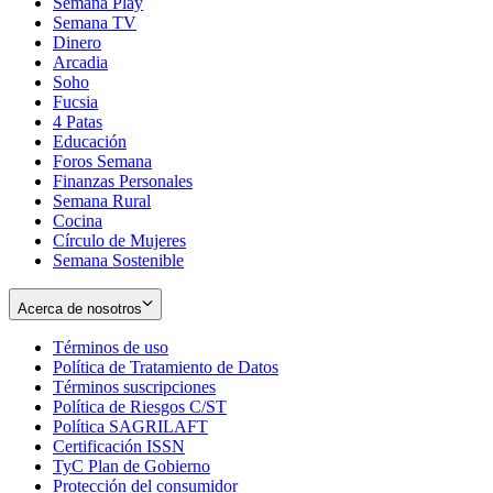
Semana Play
Semana TV
Dinero
Arcadia
Soho
Opens
Fucsia
in
Opens
4 Patas
new
in
Educación
window
new
Foros Semana
window
Finanzas Personales
Semana Rural
Cocina
Círculo de Mujeres
Semana Sostenible
Acerca de nosotros
Términos de uso
Opens
Política de Tratamiento de Datos
in
Opens
Términos suscripciones
new
Opens
in
Política de Riesgos C/ST
window
in
Opens
new
Política SAGRILAFT
Opens
new
in
window
Certificación ISSN
Opens
in
window
new
TyC Plan de Gobierno
in
new
Opens
window
Protección del consumidor
new
window
in
Opens