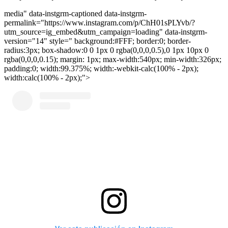
media" data-instgrm-captioned data-instgrm-
permalink="https://www.instagram.com/p/ChH01sPLYvb/?
utm_source=ig_embed&utm_campaign=loading" data-instgrm-
version="14" style=" background:#FFF; border:0; border-
radius:3px; box-shadow:0 0 1px 0 rgba(0,0,0,0.5),0 1px 10px 0
rgba(0,0,0,0.15); margin: 1px; max-width:540px; min-width:326px;
padding:0; width:99.375%; width:-webkit-calc(100% - 2px);
width:calc(100% - 2px);">