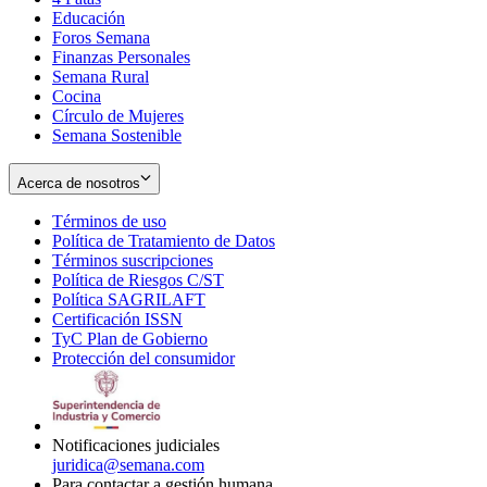
Educación
window
new
Foros Semana
window
Finanzas Personales
Semana Rural
Cocina
Círculo de Mujeres
Semana Sostenible
Acerca de nosotros
Términos de uso
Opens
Política de Tratamiento de Datos
in
Opens
Términos suscripciones
new
Opens
in
Política de Riesgos C/ST
window
in
Opens
new
Política SAGRILAFT
Opens
new
in
window
Certificación ISSN
Opens
in
window
new
TyC Plan de Gobierno
in
new
Opens
window
Protección del consumidor
new
window
in
Opens
window
new
in
window
new
window
Notificaciones judiciales
juridica@semana.com
Para contactar a gestión humana