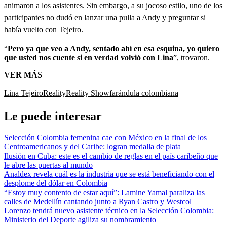
animaron a los asistentes. Sin embargo, a su jocoso estilo, uno de los
participantes no dudó en lanzar una pulla a Andy y preguntar si
había vuelto con Tejeiro.
“
Pero ya que veo a Andy, sentado ahí en esa esquina, yo quiero
que usted nos cuente si en verdad volvió con Lina
”, trovaron.
VER MÁS
Lina Tejeiro
Reality
Reality Show
farándula colombiana
Le puede interesar
Selección Colombia femenina cae con México en la final de los
Centroamericanos y del Caribe: logran medalla de plata
Ilusión en Cuba: este es el cambio de reglas en el país caribeño que
le abre las puertas al mundo
Analdex revela cuál es la industria que se está beneficiando con el
desplome del dólar en Colombia
“Estoy muy contento de estar aquí”: Lamine Yamal paraliza las
calles de Medellín cantando junto a Ryan Castro y Westcol
Lorenzo tendrá nuevo asistente técnico en la Selección Colombia:
Ministerio del Deporte agiliza su nombramiento