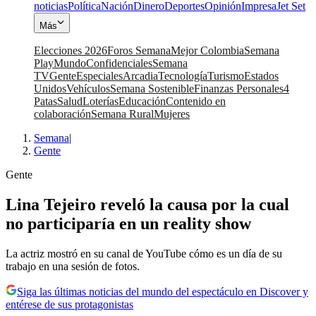
noticias
Política
Nación
Dinero
Deportes
Opinión
Impresa
Jet Set
Más
Elecciones 2026
Foros Semana
Mejor Colombia
Semana
Play
Mundo
Confidenciales
Semana
TV
Gente
Especiales
Arcadia
Tecnología
Turismo
Estados
Unidos
Vehículos
Semana Sostenible
Finanzas Personales
4
Patas
Salud
Loterías
Educación
Contenido en
colaboración
Semana Rural
Mujeres
Semana
|
Gente
Gente
Lina Tejeiro reveló la causa por la cual
no participaría en un reality show
La actriz mostró en su canal de YouTube cómo es un día de su
trabajo en una sesión de fotos.
Siga las últimas noticias del mundo del espectáculo en Discover y
entérese de sus protagonistas