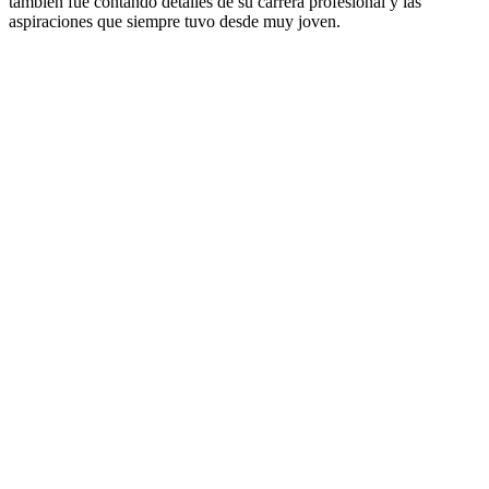
también fue contando detalles de su carrera profesional y las
aspiraciones que siempre tuvo desde muy joven.