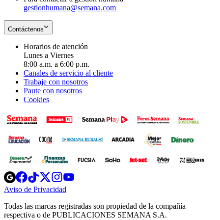
gestionhumana@semana.com
Contáctenos
Horarios de atención
Lunes a Viernes
8:00 a.m. a 6:00 p.m.
Canales de servicio al cliente
Trabaje con nosotros
Paute con nosotros
Cookies
Opens
Opens
Opens
Opens
Opens
in
in
in
in
in
Aviso de Privacidad
Opens
new
new
new
new
new
in
window
window
window
window
window
Todas las marcas registradas son propiedad de la compañía
new
respectiva o de PUBLICACIONES SEMANA S.A.
window