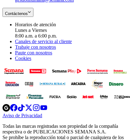
Contáctenos
Horarios de atención
Lunes a Viernes
8:00 a.m. a 6:00 p.m.
Canales de servicio al cliente
Trabaje con nosotros
Paute con nosotros
Cookies
Opens
Opens
Opens
Opens
Opens
in
in
in
in
in
Aviso de Privacidad
Opens
new
new
new
new
new
in
window
window
window
window
window
Todas las marcas registradas son propiedad de la compañía
new
respectiva o de PUBLICACIONES SEMANA S.A.
window
Se prohíbe la reproducción total o parcial de cualquiera de los