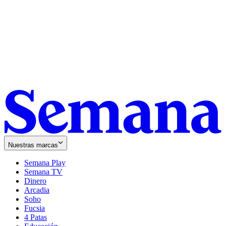
Nuestras marcas
Semana Play
Semana TV
Dinero
Arcadia
Soho
Opens
Fucsia
in
Opens
4 Patas
new
in