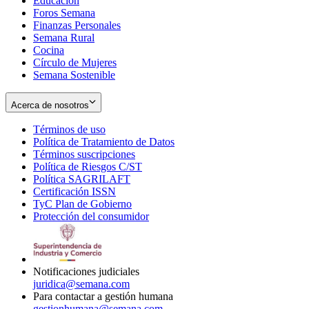
Educación
window
new
Foros Semana
window
Finanzas Personales
Semana Rural
Cocina
Círculo de Mujeres
Semana Sostenible
Acerca de nosotros
Términos de uso
Opens
Política de Tratamiento de Datos
in
Opens
Términos suscripciones
new
Opens
in
Política de Riesgos C/ST
window
in
Opens
new
Política SAGRILAFT
Opens
new
in
window
Certificación ISSN
Opens
in
window
new
TyC Plan de Gobierno
in
new
Opens
window
Protección del consumidor
new
window
in
Opens
window
new
in
window
new
window
Notificaciones judiciales
juridica@semana.com
Para contactar a gestión humana
gestionhumana@semana.com