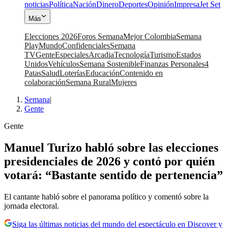
noticias
Política
Nación
Dinero
Deportes
Opinión
Impresa
Jet Set
Más
Elecciones 2026
Foros Semana
Mejor Colombia
Semana
Play
Mundo
Confidenciales
Semana
TV
Gente
Especiales
Arcadia
Tecnología
Turismo
Estados
Unidos
Vehículos
Semana Sostenible
Finanzas Personales
4
Patas
Salud
Loterías
Educación
Contenido en
colaboración
Semana Rural
Mujeres
Semana
|
Gente
Gente
Manuel Turizo habló sobre las elecciones
presidenciales de 2026 y contó por quién
votará: “Bastante sentido de pertenencia”
El cantante habló sobre el panorama político y comentó sobre la
jornada electoral.
Siga las últimas noticias del mundo del espectáculo en Discover y