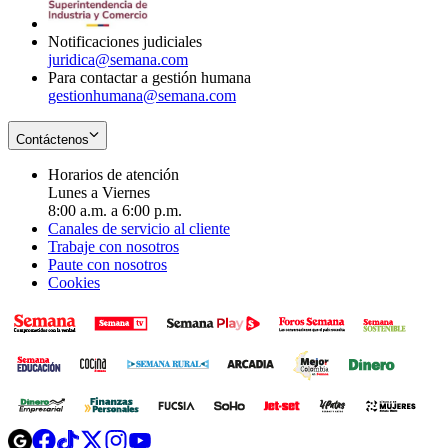
window
Notificaciones judiciales
juridica@semana.com
Para contactar a gestión humana
gestionhumana@semana.com
Contáctenos
Horarios de atención
Lunes a Viernes
8:00 a.m. a 6:00 p.m.
Canales de servicio al cliente
Trabaje con nosotros
Paute con nosotros
Cookies
Opens
Opens
Opens
Opens
Opens