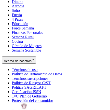
Dinero
Arcadia
Soho
Opens
Fucsia
in
Opens
4 Patas
new
in
Educación
window
new
Foros Semana
window
Finanzas Personales
Semana Rural
Cocina
Círculo de Mujeres
Semana Sostenible
Acerca de nosotros
Términos de uso
Opens
Política de Tratamiento de Datos
in
Opens
Términos suscripciones
new
Opens
in
Política de Riesgos C/ST
window
in
Opens
new
Política SAGRILAFT
Opens
new
in
window
Certificación ISSN
Opens
in
window
new
TyC Plan de Gobierno
in
new
Opens
window
Protección del consumidor
new
window
in
Opens
window
new
in
window
new