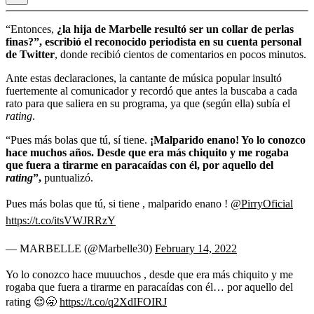
“Entonces,
¿la hija de Marbelle resultó ser un collar de perlas
finas?”, escribió el reconocido periodista en su cuenta personal
de Twitter
, donde recibió cientos de comentarios en pocos minutos.
Ante estas declaraciones, la cantante de música popular insultó
fuertemente al comunicador y recordó que antes la buscaba a cada
rato para que saliera en su programa, ya que (según ella) subía el
rating
.
“Pues más bolas que tú, sí tiene.
¡Malparido enano! Yo lo conozco
hace muchos años. Desde que era más chiquito y me rogaba
que fuera a tirarme en paracaídas con él, por aquello del
rating
”,
puntualizó.
Pues más bolas que tú, si tiene , malparido enano !
@PirryOficial
https://t.co/itsVWJRRzY
— MARBELLE (@Marbelle30)
February 14, 2022
Yo lo conozco hace muuuchos , desde que era más chiquito y me
rogaba que fuera a tirarme en paracaídas con él… por aquello del
rating 😌🥱
https://t.co/q2XdIFOIRJ