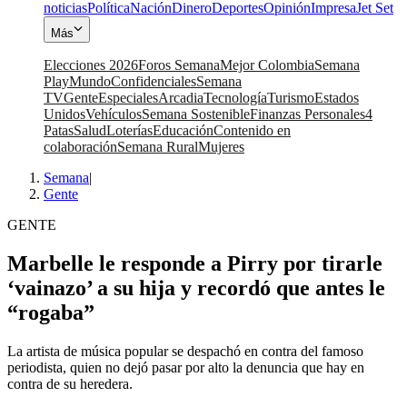
noticias
Política
Nación
Dinero
Deportes
Opinión
Impresa
Jet Set
Más
Elecciones 2026
Foros Semana
Mejor Colombia
Semana
Play
Mundo
Confidenciales
Semana
TV
Gente
Especiales
Arcadia
Tecnología
Turismo
Estados
Unidos
Vehículos
Semana Sostenible
Finanzas Personales
4
Patas
Salud
Loterías
Educación
Contenido en
colaboración
Semana Rural
Mujeres
Semana
|
Gente
GENTE
Marbelle le responde a Pirry por tirarle
‘vainazo’ a su hija y recordó que antes le
“rogaba”
La artista de música popular se despachó en contra del famoso
periodista, quien no dejó pasar por alto la denuncia que hay en
contra de su heredera.