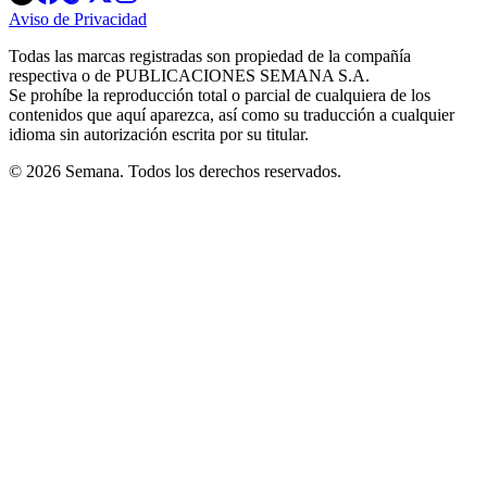
in
in
in
in
in
Aviso de Privacidad
Opens
new
new
new
new
new
in
window
window
window
window
window
Todas las marcas registradas son propiedad de la compañía
new
respectiva o de PUBLICACIONES SEMANA S.A.
window
Se prohíbe la reproducción total o parcial de cualquiera de los
contenidos que aquí aparezca, así como su traducción a cualquier
idioma sin autorización escrita por su titular.
© 2026 Semana. Todos los derechos reservados.