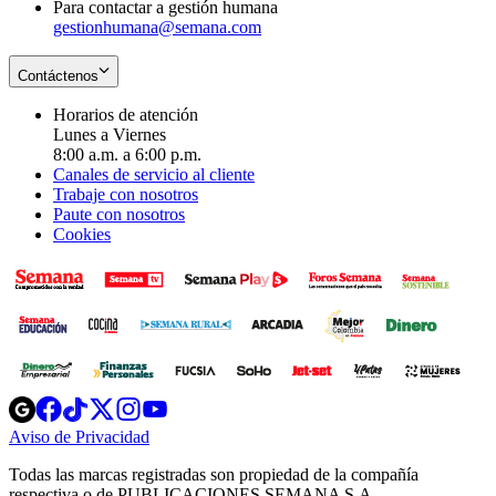
Para contactar a gestión humana
gestionhumana@semana.com
Contáctenos
Horarios de atención
Lunes a Viernes
8:00 a.m. a 6:00 p.m.
Canales de servicio al cliente
Trabaje con nosotros
Paute con nosotros
Cookies
Opens
Opens
Opens
Opens
Opens
in
in
in
in
in
Aviso de Privacidad
Opens
new
new
new
new
new
in
window
window
window
window
window
Todas las marcas registradas son propiedad de la compañía
new
respectiva o de PUBLICACIONES SEMANA S.A.