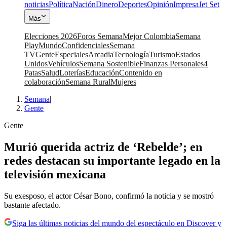
noticias
Política
Nación
Dinero
Deportes
Opinión
Impresa
Jet Set
Más
Elecciones 2026
Foros Semana
Mejor Colombia
Semana
Play
Mundo
Confidenciales
Semana
TV
Gente
Especiales
Arcadia
Tecnología
Turismo
Estados
Unidos
Vehículos
Semana Sostenible
Finanzas Personales
4
Patas
Salud
Loterías
Educación
Contenido en
colaboración
Semana Rural
Mujeres
Semana
|
Gente
Gente
Murió querida actriz de ‘Rebelde’; en
redes destacan su importante legado en la
televisión mexicana
Su exesposo, el actor César Bono, confirmó la noticia y se mostró
bastante afectado.
Siga las últimas noticias del mundo del espectáculo en Discover y