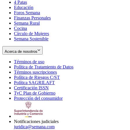
4 Patas
new
in
Educación
window
new
Foros Semana
window
Finanzas Personales
Semana Rural
Cocina
Círculo de Mujeres
Semana Sostenible
Acerca de nosotros
Términos de uso
Opens
Política de Tratamiento de Datos
in
Opens
Términos suscripciones
new
Opens
in
Política de Riesgos C/ST
window
in
Opens
new
Política SAGRILAFT
Opens
new
in
window
Certificación ISSN
Opens
in
window
new
TyC Plan de Gobierno
in
new
Opens
window
Protección del consumidor
new
window
in
Opens
window
new
in
window
new
window
Notificaciones judiciales
juridica@semana.com