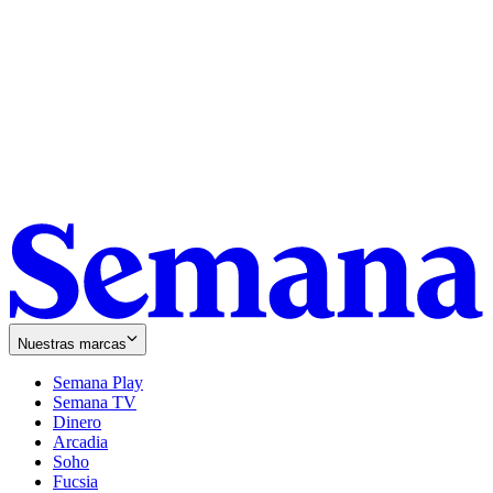
Nuestras marcas
Semana Play
Semana TV
Dinero
Arcadia
Soho
Opens
Fucsia
in
Opens