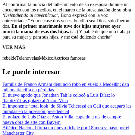
Al confirmar la noticia del fallecimiento de su exesposa durante un
encuentro con los medios, en el marco de la presentación de su obra
‘Defendiendo al cavernícola’
, Bono expresó con la voz
entrecortada: “Yo me casé dos veces, bendito sea Dios, solo fueron
dos.
En el primer matrimonio tuve dos hijas mujeres; ayer
murió la mamá de esas dos hijas.
(…) Y hablé de que uno trabaja
para su mujer y para sus hijas, y me está doliendo ahorita”.
VER MÁS
rebelde
Telenovelas
México
Actrices famosas
Le puede interesar
Familia de Franco Armani denunció robo en vuelo a Medellín: dan
millonaria cifra en pérdidas
El nuevo apodo que Jonathan Tah le colocó a Luis Díaz: lo
‘bautizó’ tras golazo al Aston Villa
El imponente ‘total look’ de Silvia Tcherassi en Cali que acaparó las
miradas en la posesión presidencial
El golazo de Luis Díaz al Aston Villa, captado a ras de campo:
nueva obra de arte con Bayern
Atlético Nacional firma un nuevo fichaje por 18 meses: pasó por el
Manchester City