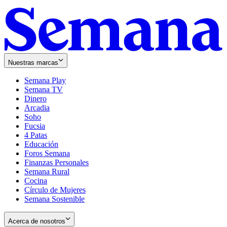
Nuestras marcas
Semana Play
Semana TV
Dinero
Arcadia
Soho
Opens
Fucsia
in
Opens
4 Patas
new
in
Educación
window
new
Foros Semana
window
Finanzas Personales
Semana Rural
Cocina
Círculo de Mujeres
Semana Sostenible
Acerca de nosotros