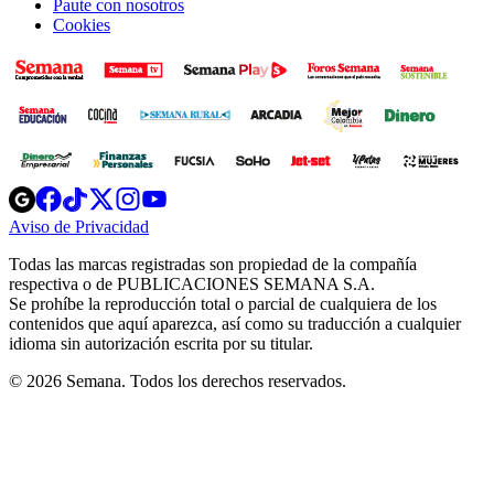
Paute con nosotros
Cookies
Opens
Opens
Opens
Opens
Opens
in
in
in
in
in
Aviso de Privacidad
Opens
new
new
new
new
new
in
window
window
window
window
window
Todas las marcas registradas son propiedad de la compañía
new
respectiva o de PUBLICACIONES SEMANA S.A.
window
Se prohíbe la reproducción total o parcial de cualquiera de los
contenidos que aquí aparezca, así como su traducción a cualquier
idioma sin autorización escrita por su titular.
© 2026 Semana. Todos los derechos reservados.