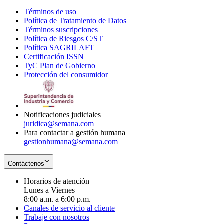
Términos de uso
Opens
Política de Tratamiento de Datos
in
Opens
Términos suscripciones
new
Opens
in
Política de Riesgos C/ST
window
in
Opens
new
Política SAGRILAFT
Opens
new
in
window
Certificación ISSN
Opens
in
window
new
TyC Plan de Gobierno
in
new
Opens
window
Protección del consumidor
new
window
in
Opens
window
new
in
window
new
window
Notificaciones judiciales
juridica@semana.com
Para contactar a gestión humana
gestionhumana@semana.com
Contáctenos
Horarios de atención
Lunes a Viernes
8:00 a.m. a 6:00 p.m.
Canales de servicio al cliente
Trabaje con nosotros