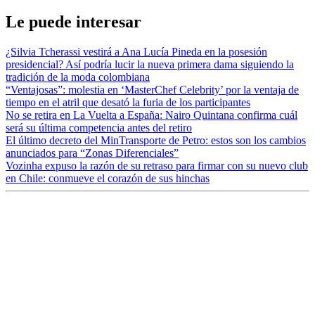
Le puede interesar
¿Silvia Tcherassi vestirá a Ana Lucía Pineda en la posesión
presidencial? Así podría lucir la nueva primera dama siguiendo la
tradición de la moda colombiana
“Ventajosas”: molestia en ‘MasterChef Celebrity’ por la ventaja de
tiempo en el atril que desató la furia de los participantes
No se retira en La Vuelta a España: Nairo Quintana confirma cuál
será su última competencia antes del retiro
El último decreto del MinTransporte de Petro: estos son los cambios
anunciados para “Zonas Diferenciales”
Vozinha expuso la razón de su retraso para firmar con su nuevo club
en Chile: conmueve el corazón de sus hinchas