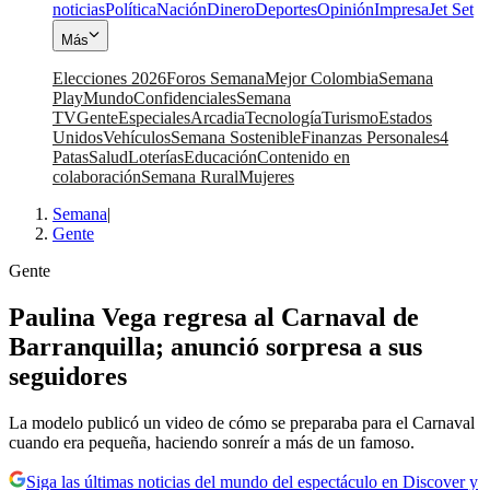
noticias
Política
Nación
Dinero
Deportes
Opinión
Impresa
Jet Set
Más
Elecciones 2026
Foros Semana
Mejor Colombia
Semana
Play
Mundo
Confidenciales
Semana
TV
Gente
Especiales
Arcadia
Tecnología
Turismo
Estados
Unidos
Vehículos
Semana Sostenible
Finanzas Personales
4
Patas
Salud
Loterías
Educación
Contenido en
colaboración
Semana Rural
Mujeres
Semana
|
Gente
Gente
Paulina Vega regresa al Carnaval de
Barranquilla; anunció sorpresa a sus
seguidores
La modelo publicó un video de cómo se preparaba para el Carnaval
cuando era pequeña, haciendo sonreír a más de un famoso.
Siga las últimas noticias del mundo del espectáculo en Discover y