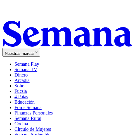
Nuestras marcas
Semana Play
Semana TV
Dinero
Arcadia
Soho
Opens
Fucsia
in
Opens
4 Patas
new
in
Educación
window
new
Foros Semana
window
Finanzas Personales
Semana Rural
Cocina
Círculo de Mujeres
Semana Sostenible