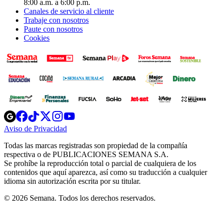
8:00 a.m. a 6:00 p.m.
Canales de servicio al cliente
Trabaje con nosotros
Paute con nosotros
Cookies
Opens
Opens
Opens
Opens
Opens
in
in
in
in
in
Aviso de Privacidad
Opens
new
new
new
new
new
in
window
window
window
window
window
Todas las marcas registradas son propiedad de la compañía
new
respectiva o de PUBLICACIONES SEMANA S.A.
window
Se prohíbe la reproducción total o parcial de cualquiera de los
contenidos que aquí aparezca, así como su traducción a cualquier
idioma sin autorización escrita por su titular.
© 2026 Semana. Todos los derechos reservados.