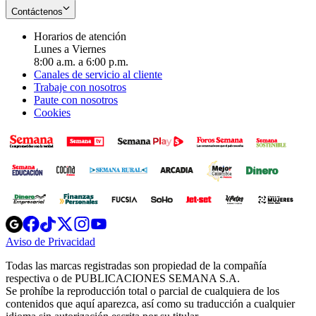
Contáctenos
Horarios de atención
Lunes a Viernes
8:00 a.m. a 6:00 p.m.
Canales de servicio al cliente
Trabaje con nosotros
Paute con nosotros
Cookies
Opens
Opens
Opens
Opens
Opens
in
in
in
in
in
Aviso de Privacidad
Opens
new
new
new
new
new
in
window
window
window
window
window
Todas las marcas registradas son propiedad de la compañía
new
respectiva o de PUBLICACIONES SEMANA S.A.
window
Se prohíbe la reproducción total o parcial de cualquiera de los
contenidos que aquí aparezca, así como su traducción a cualquier