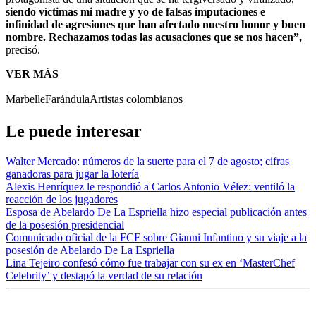
siendo víctimas mi madre y yo de falsas imputaciones e
infinidad de agresiones que han afectado nuestro honor y buen
nombre. Rechazamos todas las acusaciones que se nos hacen”,
precisó.
VER MÁS
Marbelle
Farándula
Artistas colombianos
Le puede interesar
Walter Mercado: números de la suerte para el 7 de agosto; cifras
ganadoras para jugar la lotería
Alexis Henríquez le respondió a Carlos Antonio Vélez: ventiló la
reacción de los jugadores
Esposa de Abelardo De La Espriella hizo especial publicación antes
de la posesión presidencial
Comunicado oficial de la FCF sobre Gianni Infantino y su viaje a la
posesión de Abelardo De La Espriella
Lina Tejeiro confesó cómo fue trabajar con su ex en ‘MasterChef
Celebrity’ y destapó la verdad de su relación