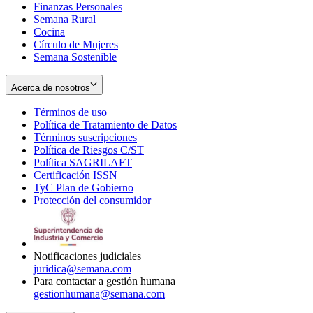
Finanzas Personales
Semana Rural
Cocina
Círculo de Mujeres
Semana Sostenible
Acerca de nosotros
Términos de uso
Opens
Política de Tratamiento de Datos
in
Opens
Términos suscripciones
new
Opens
in
Política de Riesgos C/ST
window
in
Opens
new
Política SAGRILAFT
Opens
new
in
window
Certificación ISSN
Opens
in
window
new
TyC Plan de Gobierno
in
new
Opens
window
Protección del consumidor
new
window
in
Opens
window
new
in
window
new
window
Notificaciones judiciales
juridica@semana.com
Para contactar a gestión humana
gestionhumana@semana.com