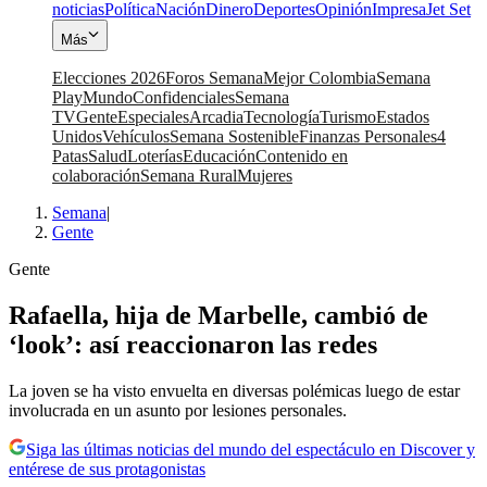
noticias
Política
Nación
Dinero
Deportes
Opinión
Impresa
Jet Set
Más
Elecciones 2026
Foros Semana
Mejor Colombia
Semana
Play
Mundo
Confidenciales
Semana
TV
Gente
Especiales
Arcadia
Tecnología
Turismo
Estados
Unidos
Vehículos
Semana Sostenible
Finanzas Personales
4
Patas
Salud
Loterías
Educación
Contenido en
colaboración
Semana Rural
Mujeres
Semana
|
Gente
Gente
Rafaella, hija de Marbelle, cambió de
‘look’: así reaccionaron las redes
La joven se ha visto envuelta en diversas polémicas luego de estar
involucrada en un asunto por lesiones personales.
Siga las últimas noticias del mundo del espectáculo en Discover y
entérese de sus protagonistas