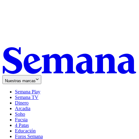
Nuestras marcas
Semana Play
Semana TV
Dinero
Arcadia
Soho
Opens
Fucsia
in
Opens
4 Patas
new
in
Educación
window
new
Foros Semana
window