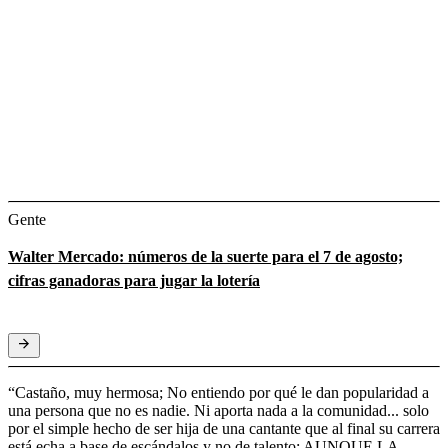
Gente
Walter Mercado: números de la suerte para el 7 de agosto;
cifras ganadoras para jugar la lotería
“Castaño, muy hermosa; No entiendo por qué le dan popularidad a
una persona que no es nadie. Ni aporta nada a la comunidad... solo
por el simple hecho de ser hija de una cantante que al final su carrera
está echa a base de escándalos y no de talento; AUNQUE LA