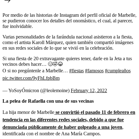
Por medio de las historias de Instagram del perfil oficial de Marbelle,
se pudieron conocer los detalles del onomástico, el cual, al parecer,
fue inolvidable.
Varias personalidades de la farándula nacional asistieron a la fiesta,
como el artista Karoll Márquez, quien también compartió imágenes
en sus redes sociales de lo que se vivió en la celebración.
Si una fiesta de 20 extravagante quieres tener, darle en la Jeta a tus
vecinos debes hacer… 🥴🤣😂
O si no pregúntenle a Marbelle…
#fiestas
#famosos
#cumpleaños
pic.twitter.com/9yFhLfpbBm
— YoSoyÓmicron (@leolemoine)
February 12, 2022
La pelea de Rafaella con una de sus vecinas
La hija menor de Marbelle
se convirtió el pasado 11 de febrero en
tendencia en las diferentes redes sociales,
debido a que fue
denunciada públicamente de haber golpeado a una joven
,
identificada con el nombre de Ana María Campos.