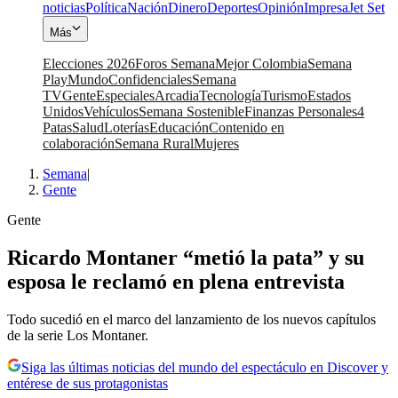
noticias
Política
Nación
Dinero
Deportes
Opinión
Impresa
Jet Set
Más
Elecciones 2026
Foros Semana
Mejor Colombia
Semana
Play
Mundo
Confidenciales
Semana
TV
Gente
Especiales
Arcadia
Tecnología
Turismo
Estados
Unidos
Vehículos
Semana Sostenible
Finanzas Personales
4
Patas
Salud
Loterías
Educación
Contenido en
colaboración
Semana Rural
Mujeres
Semana
|
Gente
Gente
Ricardo Montaner “metió la pata” y su
esposa le reclamó en plena entrevista
Todo sucedió en el marco del lanzamiento de los nuevos capítulos
de la serie Los Montaner.
Siga las últimas noticias del mundo del espectáculo en Discover y
entérese de sus protagonistas