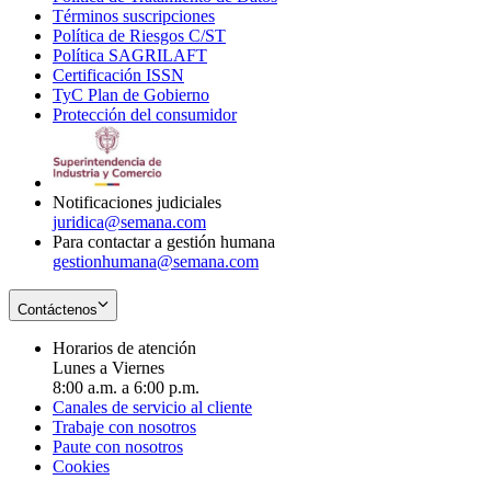
Términos suscripciones
new
Opens
in
Política de Riesgos C/ST
window
in
Opens
new
Política SAGRILAFT
Opens
new
in
window
Certificación ISSN
Opens
in
window
new
TyC Plan de Gobierno
in
new
Opens
window
Protección del consumidor
new
window
in
Opens
window
new
in
window
new
window
Notificaciones judiciales
juridica@semana.com
Para contactar a gestión humana
gestionhumana@semana.com
Contáctenos
Horarios de atención
Lunes a Viernes
8:00 a.m. a 6:00 p.m.
Canales de servicio al cliente
Trabaje con nosotros
Paute con nosotros
Cookies