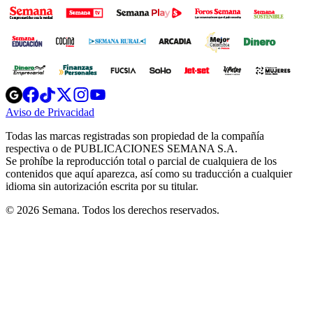
Opens
Opens
Opens
Opens
Opens
in
in
in
in
in
Aviso de Privacidad
Opens
new
new
new
new
new
in
window
window
window
window
window
Todas las marcas registradas son propiedad de la compañía
new
respectiva o de PUBLICACIONES SEMANA S.A.
window
Se prohíbe la reproducción total o parcial de cualquiera de los
contenidos que aquí aparezca, así como su traducción a cualquier
idioma sin autorización escrita por su titular.
© 2026 Semana. Todos los derechos reservados.