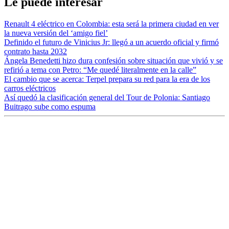
Le puede interesar
Renault 4 eléctrico en Colombia: esta será la primera ciudad en ver
la nueva versión del ‘amigo fiel’
Definido el futuro de Vinicius Jr: llegó a un acuerdo oficial y firmó
contrato hasta 2032
Ángela Benedetti hizo dura confesión sobre situación que vivió y se
refirió a tema con Petro: “Me quedé literalmente en la calle”
El cambio que se acerca: Terpel prepara su red para la era de los
carros eléctricos
Así quedó la clasificación general del Tour de Polonia: Santiago
Buitrago sube como espuma