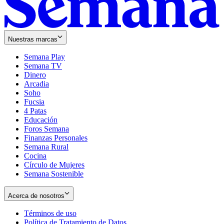
Nuestras marcas
Semana Play
Semana TV
Dinero
Arcadia
Soho
Opens
Fucsia
in
Opens
4 Patas
new
in
Educación
window
new
Foros Semana
window
Finanzas Personales
Semana Rural
Cocina
Círculo de Mujeres
Semana Sostenible
Acerca de nosotros
Términos de uso
Opens
Política de Tratamiento de Datos
in
Opens