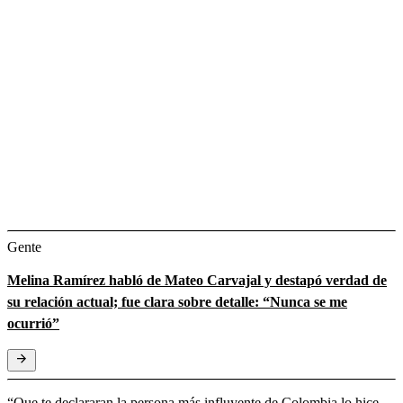
Gente
Melina Ramírez habló de Mateo Carvajal y destapó verdad de
su relación actual; fue clara sobre detalle: “Nunca se me
ocurrió”
“Que te declararan la persona más influyente de Colombia lo hice