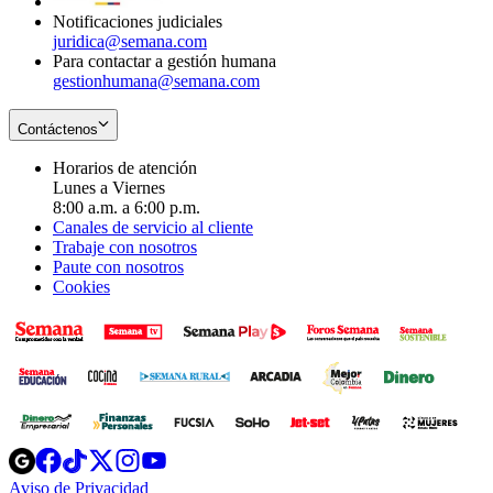
Notificaciones judiciales
juridica@semana.com
Para contactar a gestión humana
gestionhumana@semana.com
Contáctenos
Horarios de atención
Lunes a Viernes
8:00 a.m. a 6:00 p.m.
Canales de servicio al cliente
Trabaje con nosotros
Paute con nosotros
Cookies
Opens
Opens
Opens
Opens
Opens
in
in
in
in
in
Aviso de Privacidad
Opens