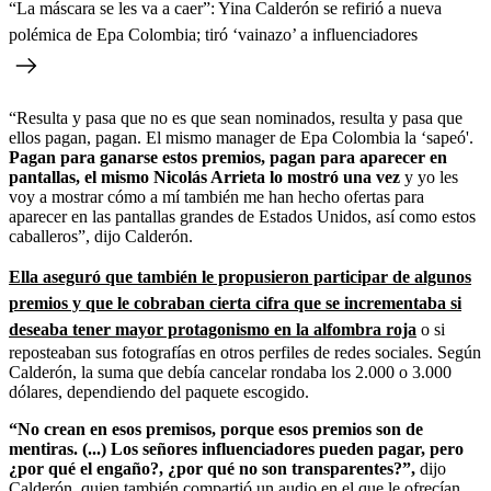
“La máscara se les va a caer”: Yina Calderón se refirió a nueva
polémica de Epa Colombia; tiró ‘vainazo’ a influenciadores
“Resulta y pasa que no es que sean nominados, resulta y pasa que
ellos pagan, pagan. El mismo manager de Epa Colombia la ‘sapeó'.
Pagan para ganarse estos premios, pagan para aparecer en
pantallas, el mismo Nicolás Arrieta lo mostró una vez
y yo les
voy a mostrar cómo a mí también me han hecho ofertas para
aparecer en las pantallas grandes de Estados Unidos, así como estos
caballeros”, dijo Calderón.
Ella aseguró que también le propusieron participar de algunos
premios y que le cobraban cierta cifra que se incrementaba si
deseaba tener mayor protagonismo en la alfombra roja
o si
reposteaban sus fotografías en otros perfiles de redes sociales. Según
Calderón, la suma que debía cancelar rondaba los 2.000 o 3.000
dólares, dependiendo del paquete escogido.
“No crean en esos premisos, porque esos premios son de
mentiras. (...) Los señores influenciadores pueden pagar, pero
¿por qué el engaño?, ¿por qué no son transparentes?”,
dijo
Calderón, quien también compartió un audio en el que le ofrecían