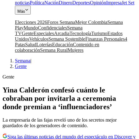
noticias
Política
Nación
Dinero
Deportes
Opinión
Impresa
Jet Set
Más
Elecciones 2026
Foros Semana
Mejor Colombia
Semana
Play
Mundo
Confidenciales
Semana
TV
Gente
Especiales
Arcadia
Tecnología
Turismo
Estados
Unidos
Vehículos
Semana Sostenible
Finanzas Personales
4
Patas
Salud
Loterías
Educación
Contenido en
colaboración
Semana Rural
Mujeres
Semana
|
Gente
Gente
Yina Calderón confesó cuánto le
cobraban por invitarla a ceremonia
donde premian a ‘influenciadores’
La empresaria de las fajas reveló uno de los secretos mejor
guardados de los generadores de contenido.
Siga las últimas noticias del mundo del espectáculo en Discover y