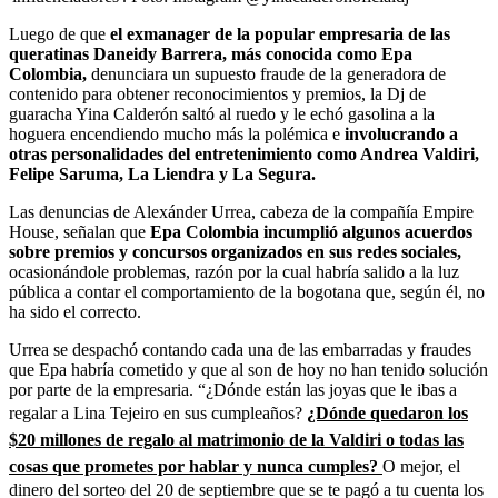
Luego de que
el exmanager de la popular empresaria de las
queratinas Daneidy Barrera, más conocida como
Epa
Colombia,
denunciara un supuesto fraude de la generadora de
contenido para obtener reconocimientos y premios, la Dj de
guaracha Yina Calderón saltó al ruedo y le echó gasolina a la
hoguera encendiendo mucho más la polémica e
involucrando a
otras personalidades del entretenimiento como Andrea Valdiri,
Felipe Saruma, La Liendra y La Segura.
Las denuncias de Alexánder Urrea, cabeza de la compañía Empire
House, señalan que
Epa Colombia
incumplió algunos acuerdos
sobre premios y concursos organizados en sus redes sociales,
ocasionándole problemas, razón por la cual habría salido a la luz
pública a contar el comportamiento de la bogotana que, según él, no
ha sido el correcto.
Urrea se despachó contando cada una de las embarradas y fraudes
que Epa habría cometido y que al son de hoy no han tenido solución
por parte de la empresaria. “¿Dónde están las joyas que le ibas a
regalar a Lina Tejeiro en sus cumpleaños?
¿Dónde quedaron los
$20 millones de regalo al matrimonio de la Valdiri o todas las
cosas que prometes por hablar y nunca cumples?
O mejor, el
dinero del sorteo del 20 de septiembre que se te pagó a tu cuenta los