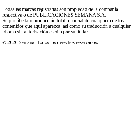
new
new
new
new
new
in
window
window
window
window
window
Todas las marcas registradas son propiedad de la compañía
new
respectiva o de PUBLICACIONES SEMANA S.A.
window
Se prohíbe la reproducción total o parcial de cualquiera de los
contenidos que aquí aparezca, así como su traducción a cualquier
idioma sin autorización escrita por su titular.
© 2026 Semana. Todos los derechos reservados.