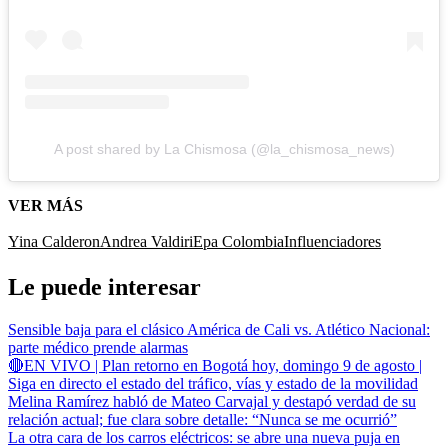
A post shared by La Chismosa (@la_chismosa_news)
VER MÁS
Yina Calderon
Andrea Valdiri
Epa Colombia
Influenciadores
Le puede interesar
Sensible baja para el clásico América de Cali vs. Atlético Nacional:
parte médico prende alarmas
🔴EN VIVO | Plan retorno en Bogotá hoy, domingo 9 de agosto |
Siga en directo el estado del tráfico, vías y estado de la movilidad
Melina Ramírez habló de Mateo Carvajal y destapó verdad de su
relación actual; fue clara sobre detalle: “Nunca se me ocurrió”
La otra cara de los carros eléctricos: se abre una nueva puja en