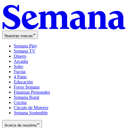
Nuestras marcas
Semana Play
Semana TV
Dinero
Arcadia
Soho
Opens
Fucsia
in
Opens
4 Patas
new
in
Educación
window
new
Foros Semana
window
Finanzas Personales
Semana Rural
Cocina
Círculo de Mujeres
Semana Sostenible
Acerca de nosotros