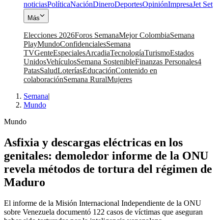
noticias
Política
Nación
Dinero
Deportes
Opinión
Impresa
Jet Set
Más
Elecciones 2026
Foros Semana
Mejor Colombia
Semana
Play
Mundo
Confidenciales
Semana
TV
Gente
Especiales
Arcadia
Tecnología
Turismo
Estados
Unidos
Vehículos
Semana Sostenible
Finanzas Personales
4
Patas
Salud
Loterías
Educación
Contenido en
colaboración
Semana Rural
Mujeres
Semana
|
Mundo
Mundo
Asfixia y descargas eléctricas en los
genitales: demoledor informe de la ONU
revela métodos de tortura del régimen de
Maduro
El informe de la Misión Internacional Independiente de la ONU
sobre Venezuela documentó 122 casos de víctimas que aseguran