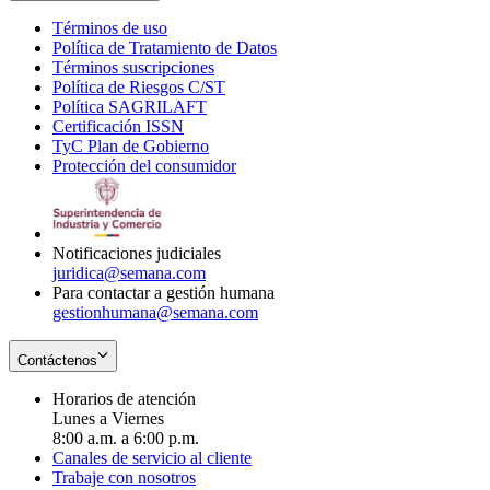
Términos de uso
Opens
Política de Tratamiento de Datos
in
Opens
Términos suscripciones
new
Opens
in
Política de Riesgos C/ST
window
in
Opens
new
Política SAGRILAFT
Opens
new
in
window
Certificación ISSN
Opens
in
window
new
TyC Plan de Gobierno
in
new
Opens
window
Protección del consumidor
new
window
in
Opens
window
new
in
window
new
window
Notificaciones judiciales
juridica@semana.com
Para contactar a gestión humana
gestionhumana@semana.com
Contáctenos
Horarios de atención
Lunes a Viernes
8:00 a.m. a 6:00 p.m.
Canales de servicio al cliente
Trabaje con nosotros