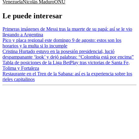
Venezuela
Nicolás Maduro
ONU
Le puede interesar
Primeras imágenes de Messi tras la muerte de su papá: así se le vio
llegando a Argentina
Pico y placa regional este domingo 9 de agosto: estos son los
horarios y la multa si lo incumple
Cristina Hurtado estuvo en la posesión presidencial, lució
despampanante ‘look’ y dejó palabras: “Colombia está por encima”
Tabla de posiciones de la Liga BetPlay tras victorias de Santa Fe,
Tolima y Fortaleza
Restaurante en el Tren de la Sabana: así es la experiencia sobre los
rieles capitalinos