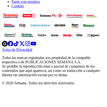
Paute con nosotros
Cookies
Opens
Opens
Opens
Opens
Opens
in
in
in
in
in
Aviso de Privacidad
Opens
new
new
new
new
new
in
window
window
window
window
window
Todas las marcas registradas son propiedad de la compañía
new
respectiva o de PUBLICACIONES SEMANA S.A.
window
Se prohíbe la reproducción total o parcial de cualquiera de los
contenidos que aquí aparezca, así como su traducción a cualquier
idioma sin autorización escrita por su titular.
© 2026 Semana. Todos los derechos reservados.