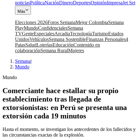
noticias
Política
Nación
Dinero
Deportes
Opinión
Impresa
Jet Set
Más
Elecciones 2026
Foros Semana
Mejor Colombia
Semana
Play
Mundo
Confidenciales
Semana
TV
Gente
Especiales
Arcadia
Tecnología
Turismo
Estados
Unidos
Vehículos
Semana Sostenible
Finanzas Personales
4
Patas
Salud
Loterías
Educación
Contenido en
colaboración
Semana Rural
Mujeres
Semana
|
Mundo
Mundo
Comerciante hace estallar su propio
establecimiento tras llegada de
extorsionistas: en Perú se presenta una
extorsión cada 19 minutos
Hasta el momento, se investigan los antecedentes de los fallecidos y
las circunstancias exactas de la explosión.