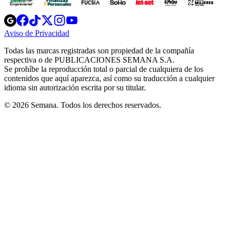
Opens
Opens
Opens
Opens
Opens
in
in
in
in
in
Aviso de Privacidad
Opens
new
new
new
new
new
in
window
window
window
window
window
Todas las marcas registradas son propiedad de la compañía
new
respectiva o de PUBLICACIONES SEMANA S.A.
window
Se prohíbe la reproducción total o parcial de cualquiera de los
contenidos que aquí aparezca, así como su traducción a cualquier
idioma sin autorización escrita por su titular.
© 2026 Semana. Todos los derechos reservados.