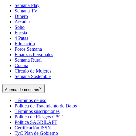
Semana Play
Semana TV
Dinero
Arcadia
Soho
Opens
Fucsia
in
Opens
4 Patas
new
in
Educación
window
new
Foros Semana
window
Finanzas Personales
Semana Rural
Cocina
Círculo de Mujeres
Semana Sostenible
Acerca de nosotros
Términos de uso
Opens
Política de Tratamiento de Datos
in
Opens
Términos suscripciones
new
Opens
in
Política de Riesgos C/ST
window
in
Opens
new
Política SAGRILAFT
Opens
new
in
window
Certificación ISSN
Opens
in
window
new
TyC Plan de Gobierno
in
new
Opens
window