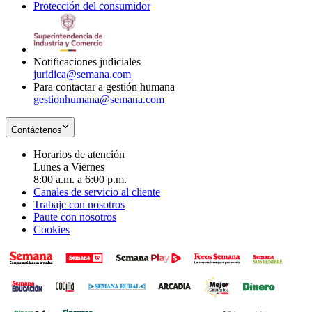
Protección del consumidor
new
window
in
Opens
window
new
in
window
new
window
Notificaciones judiciales
juridica@semana.com
Para contactar a gestión humana
gestionhumana@semana.com
Contáctenos
Horarios de atención
Lunes a Viernes
8:00 a.m. a 6:00 p.m.
Canales de servicio al cliente
Trabaje con nosotros
Paute con nosotros
Cookies