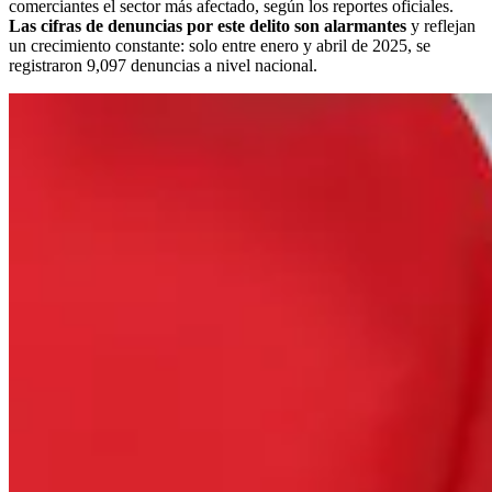
comerciantes el sector más afectado, según los reportes oficiales.
Las cifras de denuncias por este delito son alarmantes
y reflejan
un crecimiento constante: solo entre enero y abril de 2025, se
registraron 9,097 denuncias a nivel nacional.