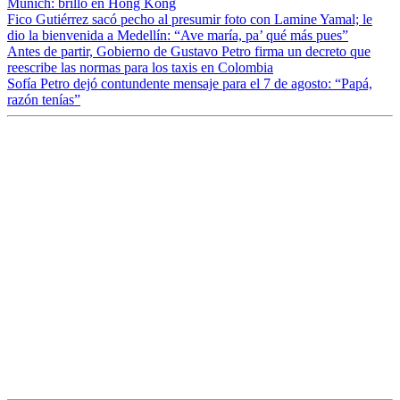
Múnich: brilló en Hong Kong
Fico Gutiérrez sacó pecho al presumir foto con Lamine Yamal; le
dio la bienvenida a Medellín: “Ave maría, pa’ qué más pues”
Antes de partir, Gobierno de Gustavo Petro firma un decreto que
reescribe las normas para los taxis en Colombia
Sofía Petro dejó contundente mensaje para el 7 de agosto: “Papá,
razón tenías”