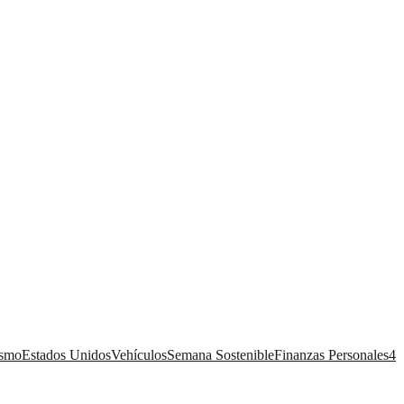
ismo
Estados Unidos
Vehículos
Semana Sostenible
Finanzas Personales
4