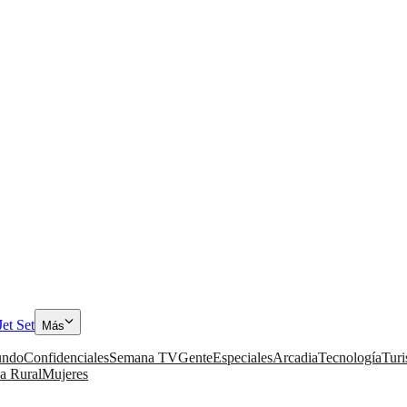
Jet Set
Más
ndo
Confidenciales
Semana TV
Gente
Especiales
Arcadia
Tecnología
Tur
a Rural
Mujeres