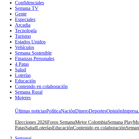
Confidenciales
Semana TV
Gente
Especiales
Arcadia
Tecnología
Turismo
Estados Unidos
Vehículos
Semana Sostenible
Finanzas Personales
4 Patas
Salud
Loterías
Educación
Contenido en colaboración
Semana Rural
Mujeres
Últimas noticias
Política
Nación
Dinero
Deportes
Opinión
Impresa
Elecciones 2026
Foros Semana
Mejor Colombia
Semana Play
Mu
Patas
Salud
Loterías
Educación
Contenido en colaboración
Seman
Semana
|