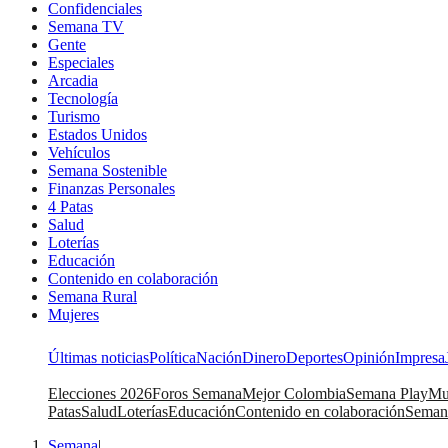
Confidenciales
Semana TV
Gente
Especiales
Arcadia
Tecnología
Turismo
Estados Unidos
Vehículos
Semana Sostenible
Finanzas Personales
4 Patas
Salud
Loterías
Educación
Contenido en colaboración
Semana Rural
Mujeres
Últimas noticias
Política
Nación
Dinero
Deportes
Opinión
Impresa
Elecciones 2026
Foros Semana
Mejor Colombia
Semana Play
Mu
Patas
Salud
Loterías
Educación
Contenido en colaboración
Seman
Semana
|