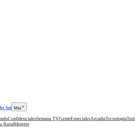
Jet Set
Más
ndo
Confidenciales
Semana TV
Gente
Especiales
Arcadia
Tecnología
Tur
a Rural
Mujeres