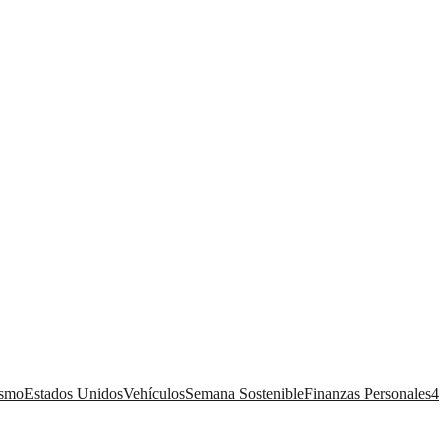
ismo
Estados Unidos
Vehículos
Semana Sostenible
Finanzas Personales
4