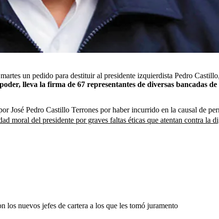
rtes un pedido para destituir al presidente izquierdista Pedro Castillo
l poder, lleva la firma de 67 representantes de diversas bancadas d
or José Pedro Castillo Terrones por haber incurrido en la causal de pe
d moral del presidente por graves faltas éticas que atentan contra la di
on los nuevos jefes de cartera a los que les tomó juramento