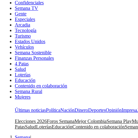
Confidenciales
Semana TV
Gente
Especiales
Arcadia
Tecnología
Turismo
Estados Unidos
Vehículos
Semana Sostenible
Finanzas Personales
4 Patas
Salud
Loterías
Educación
Contenido en colaboración
Semana Rural
Mujeres
Últimas noticias
Política
Nación
Dinero
Deportes
Opinión
Impresa
Elecciones 2026
Foros Semana
Mejor Colombia
Semana Play
Mu
Patas
Salud
Loterías
Educación
Contenido en colaboración
Seman
Semana
|