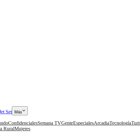
Jet Set
Más
ndo
Confidenciales
Semana TV
Gente
Especiales
Arcadia
Tecnología
Tur
a Rural
Mujeres