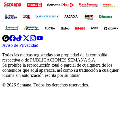
Opens
Opens
Opens
Opens
Opens
in
in
in
in
in
Aviso de Privacidad
Opens
new
new
new
new
new
in
window
window
window
window
window
Todas las marcas registradas son propiedad de la compañía
new
respectiva o de PUBLICACIONES SEMANA S.A.
window
Se prohíbe la reproducción total o parcial de cualquiera de los
contenidos que aquí aparezca, así como su traducción a cualquier
idioma sin autorización escrita por su titular.
© 2026 Semana. Todos los derechos reservados.