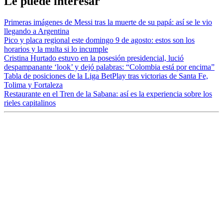
Le puede interesar
Primeras imágenes de Messi tras la muerte de su papá: así se le vio
llegando a Argentina
Pico y placa regional este domingo 9 de agosto: estos son los
horarios y la multa si lo incumple
Cristina Hurtado estuvo en la posesión presidencial, lució
despampanante ‘look’ y dejó palabras: “Colombia está por encima”
Tabla de posiciones de la Liga BetPlay tras victorias de Santa Fe,
Tolima y Fortaleza
Restaurante en el Tren de la Sabana: así es la experiencia sobre los
rieles capitalinos