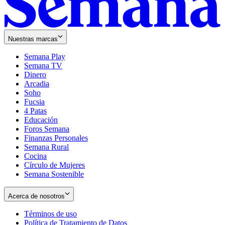
Nuestras marcas
Semana Play
Semana TV
Dinero
Arcadia
Soho
Opens
Fucsia
in
Opens
4 Patas
new
in
Educación
window
new
Foros Semana
window
Finanzas Personales
Semana Rural
Cocina
Círculo de Mujeres
Semana Sostenible
Acerca de nosotros
Términos de uso
Opens
Política de Tratamiento de Datos
in
Opens