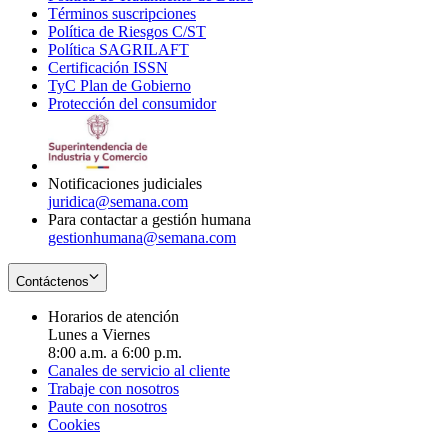
Términos suscripciones
new
Opens
in
Política de Riesgos C/ST
window
in
Opens
new
Política SAGRILAFT
Opens
new
in
window
Certificación ISSN
Opens
in
window
new
TyC Plan de Gobierno
in
new
Opens
window
Protección del consumidor
new
window
in
Opens
window
new
in
window
new
window
Notificaciones judiciales
juridica@semana.com
Para contactar a gestión humana
gestionhumana@semana.com
Contáctenos
Horarios de atención
Lunes a Viernes
8:00 a.m. a 6:00 p.m.
Canales de servicio al cliente
Trabaje con nosotros
Paute con nosotros
Cookies