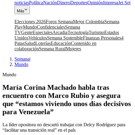
noticias
Política
Nación
Dinero
Deportes
Opinión
Impresa
Jet Set
Más
Elecciones 2026
Foros Semana
Mejor Colombia
Semana
Play
Mundo
Confidenciales
Semana
TV
Gente
Especiales
Arcadia
Tecnología
Turismo
Estados
Unidos
Vehículos
Semana Sostenible
Finanzas Personales
4
Patas
Salud
Loterías
Educación
Contenido en
colaboración
Semana Rural
Mujeres
Semana
|
Mundo
Mundo
María Corina Machado habla tras
encuentro con Marco Rubio y asegura
que “estamos viviendo unos días decisivos
para Venezuela”
La líder opositora no descartó trabajar con Delcy Rodríguez para
“facilitar una transición real” en el país