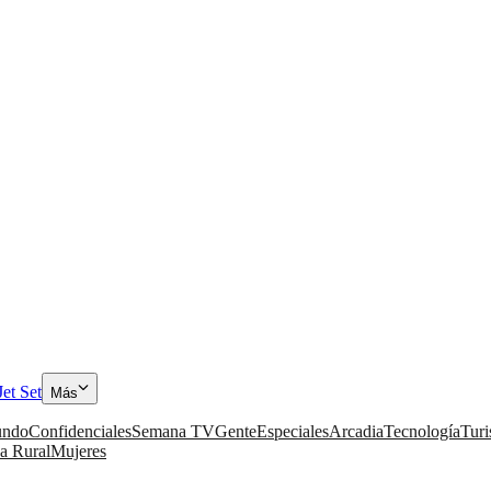
Jet Set
Más
ndo
Confidenciales
Semana TV
Gente
Especiales
Arcadia
Tecnología
Tur
a Rural
Mujeres