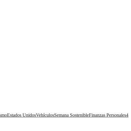
ismo
Estados Unidos
Vehículos
Semana Sostenible
Finanzas Personales
4