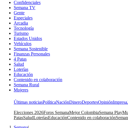
Confidenciales
Semana TV
Gente
Especiales
Arcadia
Tecnología
Turismo
Estados Unidos
Vehículos
Semana Sostenible
Finanzas Personales
4 Patas
Salud
Loterías
Educación
Contenido en colaboración
Semana Rural
Mujeres
Últimas noticias
Política
Nación
Dinero
Deportes
Opinión
Impresa
Elecciones 2026
Foros Semana
Mejor Colombia
Semana Play
Mu
Patas
Salud
Loterías
Educación
Contenido en colaboración
Seman
Semana
|