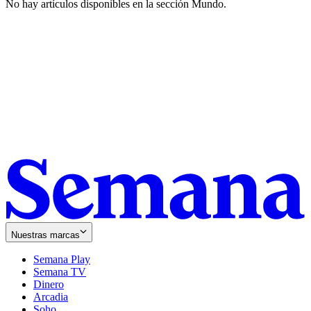
No hay artículos disponibles en la sección
Mundo
.
Nuestras marcas
Semana Play
Semana TV
Dinero
Arcadia
Soho
Opens