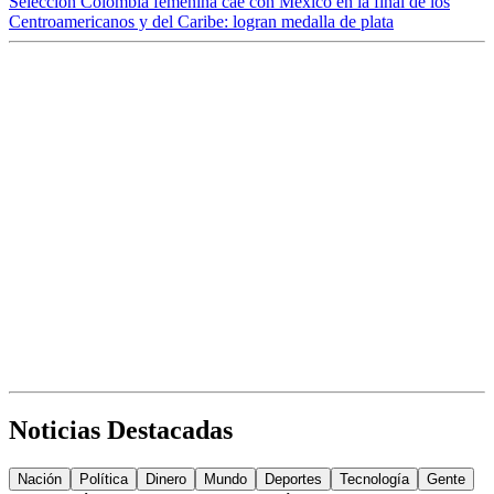
Selección Colombia femenina cae con México en la final de los
Centroamericanos y del Caribe: logran medalla de plata
Noticias Destacadas
Nación
Política
Dinero
Mundo
Deportes
Tecnología
Gente