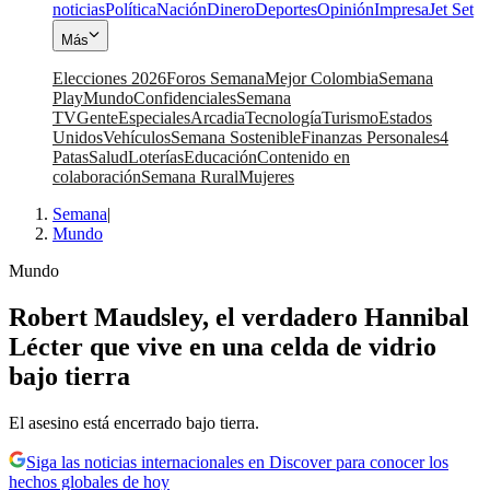
noticias
Política
Nación
Dinero
Deportes
Opinión
Impresa
Jet Set
Más
Elecciones 2026
Foros Semana
Mejor Colombia
Semana
Play
Mundo
Confidenciales
Semana
TV
Gente
Especiales
Arcadia
Tecnología
Turismo
Estados
Unidos
Vehículos
Semana Sostenible
Finanzas Personales
4
Patas
Salud
Loterías
Educación
Contenido en
colaboración
Semana Rural
Mujeres
Semana
|
Mundo
Mundo
Robert Maudsley, el verdadero Hannibal
Lécter que vive en una celda de vidrio
bajo tierra
El asesino está encerrado bajo tierra.
Siga las noticias internacionales en Discover para conocer los
hechos globales de hoy