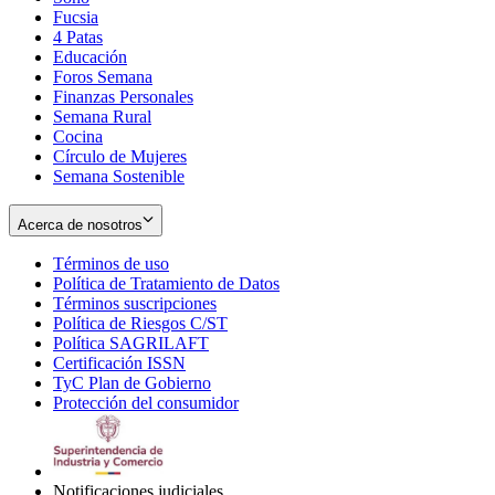
Fucsia
in
Opens
4 Patas
new
in
Educación
window
new
Foros Semana
window
Finanzas Personales
Semana Rural
Cocina
Círculo de Mujeres
Semana Sostenible
Acerca de nosotros
Términos de uso
Opens
Política de Tratamiento de Datos
in
Opens
Términos suscripciones
new
Opens
in
Política de Riesgos C/ST
window
in
Opens
new
Política SAGRILAFT
Opens
new
in
window
Certificación ISSN
Opens
in
window
new
TyC Plan de Gobierno
in
new
Opens
window
Protección del consumidor
new
window
in
Opens
window
new
in
window
new
window
Notificaciones judiciales