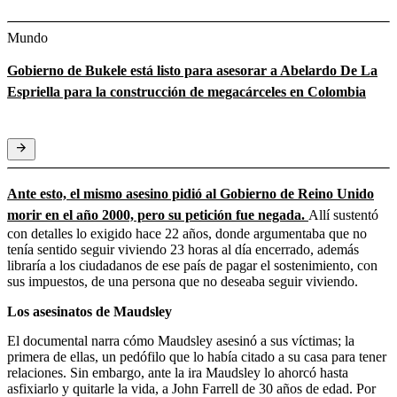
Mundo
Gobierno de Bukele está listo para asesorar a Abelardo De La
Espriella para la construcción de megacárceles en Colombia
Ante esto, el mismo asesino pidió al Gobierno de Reino Unido
morir en el año 2000, pero su petición fue negada.
Allí sustentó
con detalles lo exigido hace 22 años, donde argumentaba que no
tenía sentido seguir viviendo 23 horas al día encerrado, además
libraría a los ciudadanos de ese país de pagar el sostenimiento, con
sus impuestos, de una persona que no deseaba seguir viviendo.
Los asesinatos de Maudsley
El documental narra cómo Maudsley asesinó a sus víctimas; la
primera de ellas, un pedófilo que lo había citado a su casa para tener
relaciones. Sin embargo, ante la ira Maudsley lo ahorcó hasta
asfixiarlo y quitarle la vida, a John Farrell de 30 años de edad. Por