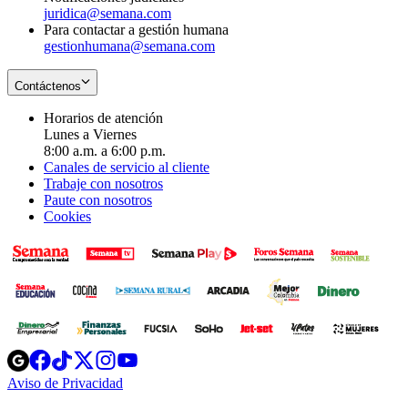
juridica@semana.com
Para contactar a gestión humana
gestionhumana@semana.com
Contáctenos
Horarios de atención
Lunes a Viernes
8:00 a.m. a 6:00 p.m.
Canales de servicio al cliente
Trabaje con nosotros
Paute con nosotros
Cookies
Opens
Opens
Opens
Opens
Opens
in
in
in
in
in
Aviso de Privacidad
Opens
new
new
new
new
new
in
window
window
window
window
window