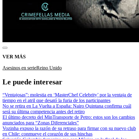
VER MÁS
Asesinos en serie
Reino Unido
Le puede interesar
“Ventajosas”: molestia en ‘MasterChef Celebrity’ por la ventaja de
tiempo en el atril que desató la furia de los participantes
No se retira en La Vuelta a España: Nairo Quintana confirma cuál
será su última competencia antes del retiro
El último decreto del MinTransporte de Petro: estos son los cambios
anunciados para “Zonas Diferenciales”
Vozinha expuso la razón de su retraso para firmar con su nuevo club
en Chile: conmueve el corazón de sus hinchas