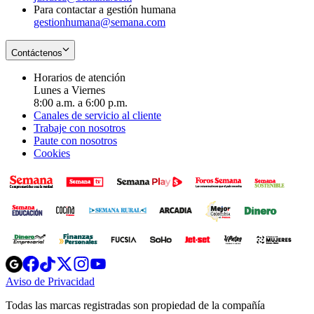
Para contactar a gestión humana
gestionhumana@semana.com
Contáctenos
Horarios de atención
Lunes a Viernes
8:00 a.m. a 6:00 p.m.
Canales de servicio al cliente
Trabaje con nosotros
Paute con nosotros
Cookies
Opens
Opens
Opens
Opens
Opens
in
in
in
in
in
Aviso de Privacidad
Opens
new
new
new
new
new
in
window
window
window
window
window
Todas las marcas registradas son propiedad de la compañía
new