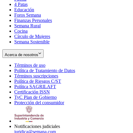
4 Patas
new
in
Educación
window
new
Foros Semana
window
Finanzas Personales
Semana Rural
Cocina
Círculo de Mujeres
Semana Sostenible
Acerca de nosotros
Términos de uso
Opens
Política de Tratamiento de Datos
in
Opens
Términos suscripciones
new
Opens
in
Política de Riesgos C/ST
window
in
Opens
new
Política SAGRILAFT
Opens
new
in
window
Certificación ISSN
Opens
in
window
new
TyC Plan de Gobierno
in
new
Opens
window
Protección del consumidor
new
window
in
Opens
window
new
in
window
new
window
Notificaciones judiciales
juridica@semana.com