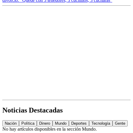
divorcio: “Quedé con 3 tenedores, 3 cuchillos, 3 cucharas”
Noticias Destacadas
Nación
Política
Dinero
Mundo
Deportes
Tecnología
Gente
No hay artículos disponibles en la sección
Mundo
.