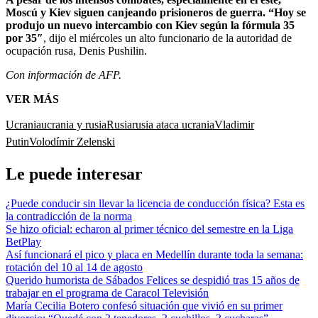
Moscú y Kiev siguen canjeando prisioneros de guerra. “Hoy se
produjo un nuevo intercambio con Kiev según la fórmula 35
por 35″
, dijo el miércoles un alto funcionario de la autoridad de
ocupación rusa, Denis Pushilin.
Con información de AFP.
VER MÁS
Ucrania
ucrania y rusia
Rusia
rusia ataca ucrania
Vladimir
Putin
Volodímir Zelenski
Le puede interesar
¿Puede conducir sin llevar la licencia de conducción física? Esta es
la contradicción de la norma
Se hizo oficial: echaron al primer técnico del semestre en la Liga
BetPlay
Así funcionará el pico y placa en Medellín durante toda la semana:
rotación del 10 al 14 de agosto
Querido humorista de Sábados Felices se despidió tras 15 años de
trabajar en el programa de Caracol Televisión
María Cecilia Botero confesó situación que vivió en su primer