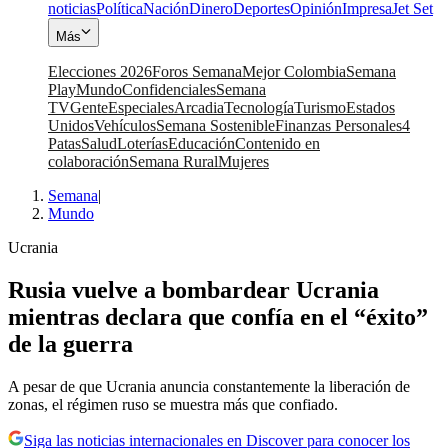
noticias
Política
Nación
Dinero
Deportes
Opinión
Impresa
Jet Set
Más
Elecciones 2026
Foros Semana
Mejor Colombia
Semana
Play
Mundo
Confidenciales
Semana
TV
Gente
Especiales
Arcadia
Tecnología
Turismo
Estados
Unidos
Vehículos
Semana Sostenible
Finanzas Personales
4
Patas
Salud
Loterías
Educación
Contenido en
colaboración
Semana Rural
Mujeres
Semana
|
Mundo
Ucrania
Rusia vuelve a bombardear Ucrania
mientras declara que confía en el “éxito”
de la guerra
A pesar de que Ucrania anuncia constantemente la liberación de
zonas, el régimen ruso se muestra más que confiado.
Siga las noticias internacionales en Discover para conocer los