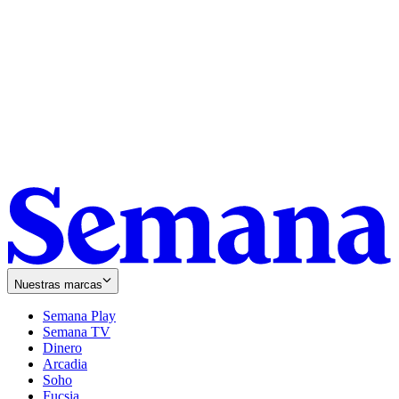
Nuestras marcas
Semana Play
Semana TV
Dinero
Arcadia
Soho
Opens
Fucsia
in
Opens