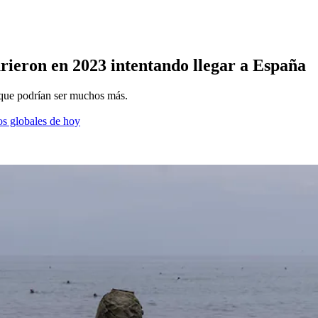
rieron en 2023 intentando llegar a España
e que podrían ser muchos más.
os globales de hoy