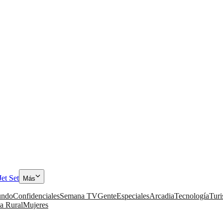
Jet Set
Más
ndo
Confidenciales
Semana TV
Gente
Especiales
Arcadia
Tecnología
Tur
a Rural
Mujeres