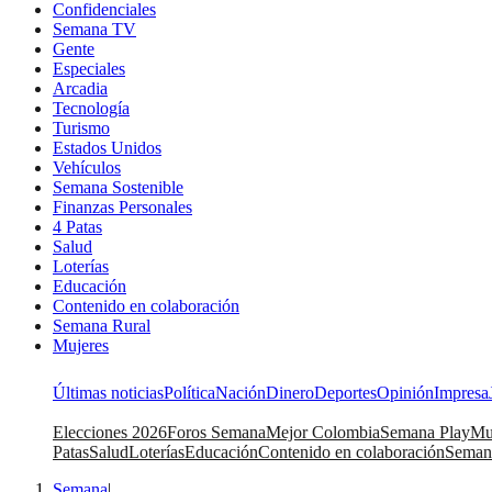
Confidenciales
Semana TV
Gente
Especiales
Arcadia
Tecnología
Turismo
Estados Unidos
Vehículos
Semana Sostenible
Finanzas Personales
4 Patas
Salud
Loterías
Educación
Contenido en colaboración
Semana Rural
Mujeres
Últimas noticias
Política
Nación
Dinero
Deportes
Opinión
Impresa
Elecciones 2026
Foros Semana
Mejor Colombia
Semana Play
Mu
Patas
Salud
Loterías
Educación
Contenido en colaboración
Seman
Semana
|