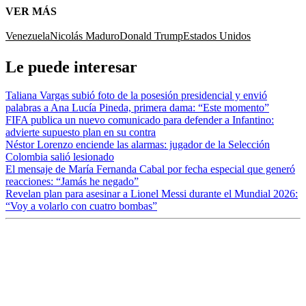
VER MÁS
Venezuela
Nicolás Maduro
Donald Trump
Estados Unidos
Le puede interesar
Taliana Vargas subió foto de la posesión presidencial y envió
palabras a Ana Lucía Pineda, primera dama: “Este momento”
FIFA publica un nuevo comunicado para defender a Infantino:
advierte supuesto plan en su contra
Néstor Lorenzo enciende las alarmas: jugador de la Selección
Colombia salió lesionado
El mensaje de María Fernanda Cabal por fecha especial que generó
reacciones: “Jamás he negado”
Revelan plan para asesinar a Lionel Messi durante el Mundial 2026:
“Voy a volarlo con cuatro bombas”