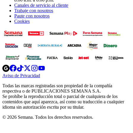
Canales de servicio al cliente
Trabaje con nosotros
Paute con nosotros
Cookies
Opens
Opens
Opens
Opens
Opens
in
in
in
in
in
Aviso de Privacidad
Opens
new
new
new
new
new
in
window
window
window
window
window
Todas las marcas registradas son propiedad de la compañía
new
respectiva o de PUBLICACIONES SEMANA S.A.
window
Se prohíbe la reproducción total o parcial de cualquiera de los
contenidos que aquí aparezca, así como su traducción a cualquier
idioma sin autorización escrita por su titular.
© 2026 Semana. Todos los derechos reservados.