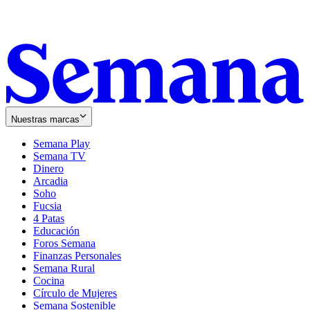
Nuestras marcas
Semana Play
Semana TV
Dinero
Arcadia
Soho
Opens
Fucsia
in
Opens
4 Patas
new
in
Educación
window
new
Foros Semana
window
Finanzas Personales
Semana Rural
Cocina
Círculo de Mujeres
Semana Sostenible