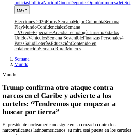
noticias
Política
Nación
Dinero
Deportes
Opinión
Impresa
Jet Set
Más
Elecciones 2026
Foros Semana
Mejor Colombia
Semana
Play
Mundo
Confidenciales
Semana
TV
Gente
Especiales
Arcadia
Tecnología
Turismo
Estados
Unidos
Vehículos
Semana Sostenible
Finanzas Personales
4
Patas
Salud
Loterías
Educación
Contenido en
colaboración
Semana Rural
Mujeres
Semana
|
Mundo
Mundo
Trump confirma otro ataque contra
narcos en el Caribe y advierte a los
carteles: “Tendremos que empezar a
buscar por tierra”
El presidente norteamericano sigue en su cruzada contra los
narcotraficantes latinoamericanos, su mira está puesta en los carteles