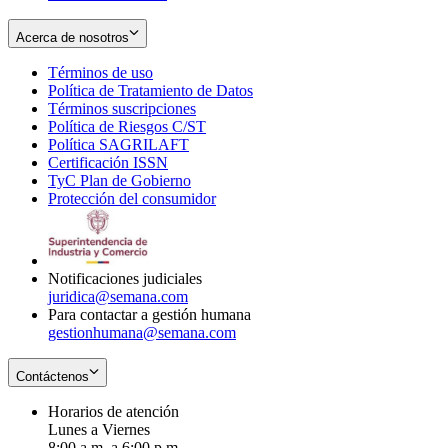
Acerca de nosotros
Términos de uso
Opens
Política de Tratamiento de Datos
in
Opens
Términos suscripciones
new
Opens
in
Política de Riesgos C/ST
window
in
Opens
new
Política SAGRILAFT
Opens
new
in
window
Certificación ISSN
Opens
in
window
new
TyC Plan de Gobierno
in
new
Opens
window
Protección del consumidor
new
window
in
Opens
window
new
in
window
new
window
Notificaciones judiciales
juridica@semana.com
Para contactar a gestión humana
gestionhumana@semana.com
Contáctenos
Horarios de atención
Lunes a Viernes
8:00 a.m. a 6:00 p.m.