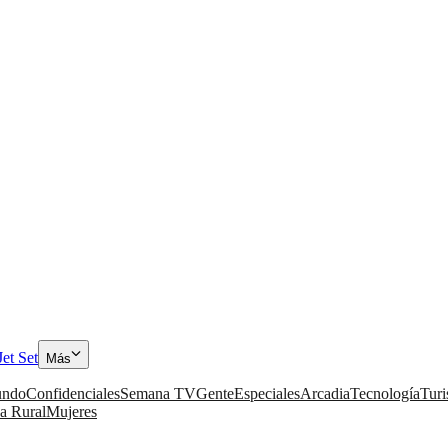
Jet Set
Más
ndo
Confidenciales
Semana TV
Gente
Especiales
Arcadia
Tecnología
Tur
a Rural
Mujeres