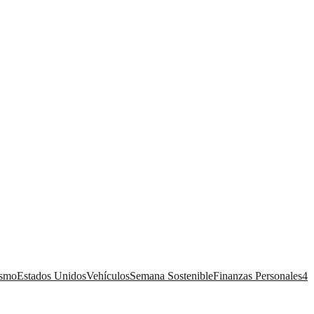
ismo
Estados Unidos
Vehículos
Semana Sostenible
Finanzas Personales
4