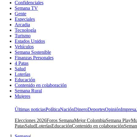
Confidenciales
Semana TV
Gente
Especiales
Arcadia
Tecnología
Turismo
Estados Unidos
Vehículos
Semana Sostenible
Finanzas Personales
4 Patas
Salud
Loterías
Educación
Contenido en colaboración
Semana Rural
Mujeres
Últimas noticias
Política
Nación
Dinero
Deportes
Opinión
Impresa
Elecciones 2026
Foros Semana
Mejor Colombia
Semana Play
Mu
Patas
Salud
Loterías
Educación
Contenido en colaboración
Seman
Semana
|