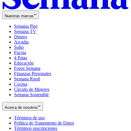
Nuestras marcas
Semana Play
Semana TV
Dinero
Arcadia
Soho
Opens
Fucsia
in
Opens
4 Patas
new
in
Educación
window
new
Foros Semana
window
Finanzas Personales
Semana Rural
Cocina
Círculo de Mujeres
Semana Sostenible
Acerca de nosotros
Términos de uso
Opens
Política de Tratamiento de Datos
in
Opens
Términos suscripciones
new
Opens
in