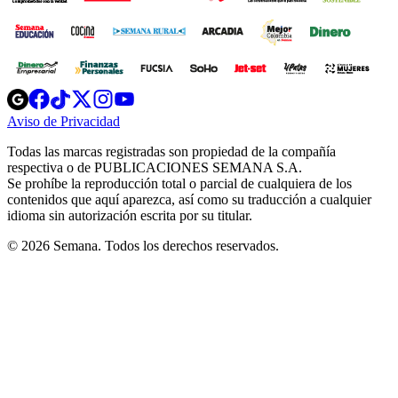
Opens
Opens
Opens
Opens
Opens
in
in
in
in
in
Aviso de Privacidad
Opens
new
new
new
new
new
in
window
window
window
window
window
Todas las marcas registradas son propiedad de la compañía
new
respectiva o de PUBLICACIONES SEMANA S.A.
window
Se prohíbe la reproducción total o parcial de cualquiera de los
contenidos que aquí aparezca, así como su traducción a cualquier
idioma sin autorización escrita por su titular.
© 2026 Semana. Todos los derechos reservados.