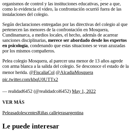
organismos de control y las instituciones educativas, pese a que,
como lo evidencia el video, la confrontación ocurrió fuera de las
instalaciones del colegio.
Según declaraciones entregadas por las directivas del colegio al que
pertenecen las menores de la confrontación en Mosquera,
Cundinamarca, a medios locales, el hecho, además de acarrear
sanciones disciplinarias,
merece ser abordado desde los expertos
en psicología
, condenando que estas situaciones se vean azuzadas
por los mismos compañeros.
Pelea colegio Mosquera, al parecer una menor de 13 años agrede
con arma blanca a la salida del colegio. Se desconoce el estado de la
menor herida.
@FiscaliaCol
@AlcadiaMosquera
pic.twitter.com/kbqU0UTTx2
— realidad6452 (@realidadcol6452)
May 1, 2022
VER MÁS
Peleas
adolescentes
Riñas callejeras
argentina
Le puede interesar