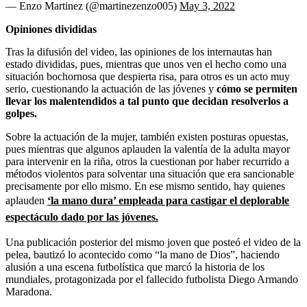
— Enzo Martinez (@martinezenzo005)
May 3, 2022
Opiniones divididas
Tras la difusión del video, las opiniones de los internautas han
estado divididas, pues, mientras que unos ven el hecho como una
situación bochornosa que despierta risa, para otros es un acto muy
serio, cuestionando la actuación de las jóvenes y
cómo se permiten
llevar los malentendidos a tal punto que decidan resolverlos a
golpes.
Sobre la actuación de la mujer, también existen posturas opuestas,
pues mientras que algunos aplauden la valentía de la adulta mayor
para intervenir en la riña, otros la cuestionan por haber recurrido a
métodos violentos para solventar una situación que era sancionable
precisamente por ello mismo. En ese mismo sentido, hay quienes
aplauden
‘la mano dura’ empleada para castigar el deplorable
espectáculo dado por las jóvenes.
Una publicación posterior del mismo joven que posteó el video de la
pelea, bautizó lo acontecido como “la mano de Dios”, haciendo
alusión a una escena futbolística que marcó la historia de los
mundiales, protagonizada por el fallecido futbolista Diego Armando
Maradona.