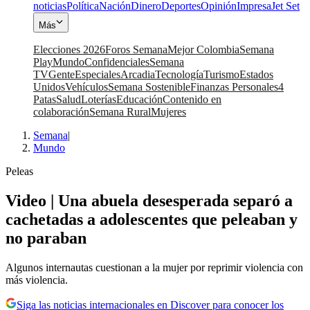
noticias
Política
Nación
Dinero
Deportes
Opinión
Impresa
Jet Set
Más
Elecciones 2026
Foros Semana
Mejor Colombia
Semana
Play
Mundo
Confidenciales
Semana
TV
Gente
Especiales
Arcadia
Tecnología
Turismo
Estados
Unidos
Vehículos
Semana Sostenible
Finanzas Personales
4
Patas
Salud
Loterías
Educación
Contenido en
colaboración
Semana Rural
Mujeres
Semana
|
Mundo
Peleas
Video | Una abuela desesperada separó a
cachetadas a adolescentes que peleaban y
no paraban
Algunos internautas cuestionan a la mujer por reprimir violencia con
más violencia.
Siga las noticias internacionales en Discover para conocer los