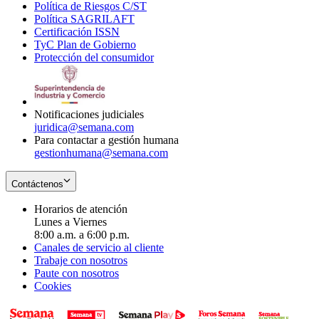
Política de Riesgos C/ST
window
in
Opens
new
Política SAGRILAFT
Opens
new
in
window
Certificación ISSN
Opens
in
window
new
TyC Plan de Gobierno
in
new
Opens
window
Protección del consumidor
new
window
in
Opens
window
new
in
window
new
window
Notificaciones judiciales
juridica@semana.com
Para contactar a gestión humana
gestionhumana@semana.com
Contáctenos
Horarios de atención
Lunes a Viernes
8:00 a.m. a 6:00 p.m.
Canales de servicio al cliente
Trabaje con nosotros
Paute con nosotros
Cookies