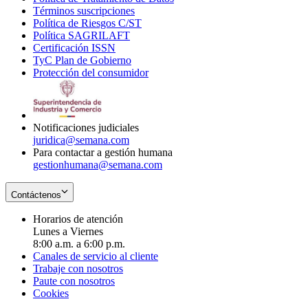
Términos suscripciones
new
Opens
in
Política de Riesgos C/ST
window
in
Opens
new
Política SAGRILAFT
Opens
new
in
window
Certificación ISSN
Opens
in
window
new
TyC Plan de Gobierno
in
new
Opens
window
Protección del consumidor
new
window
in
Opens
window
new
in
window
new
window
Notificaciones judiciales
juridica@semana.com
Para contactar a gestión humana
gestionhumana@semana.com
Contáctenos
Horarios de atención
Lunes a Viernes
8:00 a.m. a 6:00 p.m.
Canales de servicio al cliente
Trabaje con nosotros
Paute con nosotros
Cookies