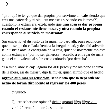
“¿Por qué te tengo que dar propina por servirme un café siendo que
eres una cafetería y ni siquiera me estás sirviendo en la mesa?”,
cuestionó la extranjera, explicando que
una cosa es dar propina
cuando el restaurante tiene mesas, y otra cuando la propina
corresponde al servicio en mostrador.
Sin embargo, el disgusto de la mujer no paró allí, pues reconoció
que no se quedó callada frente a la irregularidad, y decidió advertir
la injusticia ante la encargada de la caja, quien visiblemente molesta
con la extranjera ‘por no ser generosa’, accedió a entregar de mala
gana el equivalente al sobrecosto cobrado ‘por derecha’.
“La mina, abre la caja, agarra los 400 pesos y me los pone encima
de la mesa, así de malas”, dijo la mujer, quien afirmó que
el hecho
agravó aún más su sensación
, señalando que la dependiente
actuó de forma displicente al regresar los 400 pesos.
@yurecb
Quiero saber que opinan?
#chile
#parati
#fyp
#fypシ゚
viral
#foryou
#humor
#testimonio