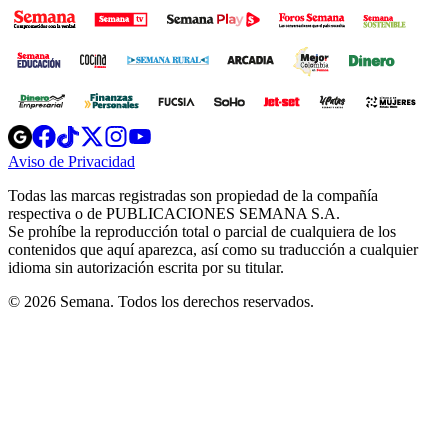
Opens
Opens
Opens
Opens
Opens
in
in
in
in
in
Aviso de Privacidad
Opens
new
new
new
new
new
in
window
window
window
window
window
Todas las marcas registradas son propiedad de la compañía
new
respectiva o de PUBLICACIONES SEMANA S.A.
window
Se prohíbe la reproducción total o parcial de cualquiera de los
contenidos que aquí aparezca, así como su traducción a cualquier
idioma sin autorización escrita por su titular.
© 2026 Semana. Todos los derechos reservados.