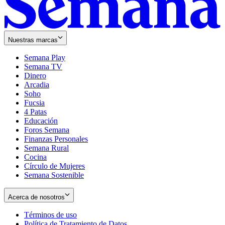
Nuestras marcas
Semana Play
Semana TV
Dinero
Arcadia
Soho
Opens
Fucsia
in
Opens
4 Patas
new
in
Educación
window
new
Foros Semana
window
Finanzas Personales
Semana Rural
Cocina
Círculo de Mujeres
Semana Sostenible
Acerca de nosotros
Términos de uso
Opens
Política de Tratamiento de Datos
in
Opens