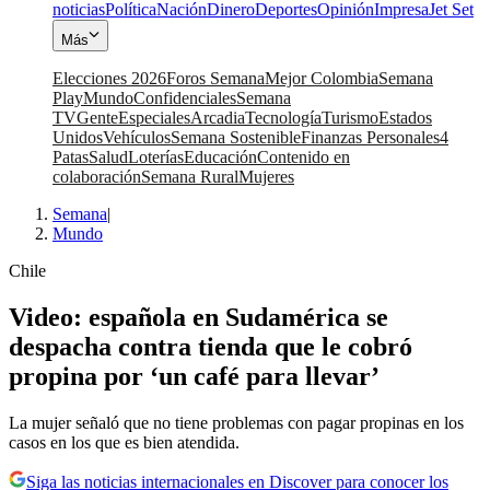
noticias
Política
Nación
Dinero
Deportes
Opinión
Impresa
Jet Set
Más
Elecciones 2026
Foros Semana
Mejor Colombia
Semana
Play
Mundo
Confidenciales
Semana
TV
Gente
Especiales
Arcadia
Tecnología
Turismo
Estados
Unidos
Vehículos
Semana Sostenible
Finanzas Personales
4
Patas
Salud
Loterías
Educación
Contenido en
colaboración
Semana Rural
Mujeres
Semana
|
Mundo
Chile
Video: española en Sudamérica se
despacha contra tienda que le cobró
propina por ‘un café para llevar’
La mujer señaló que no tiene problemas con pagar propinas en los
casos en los que es bien atendida.
Siga las noticias internacionales en Discover para conocer los