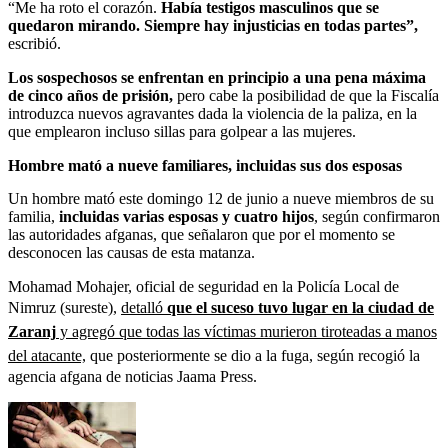
“Me ha roto el corazón.
Había testigos masculinos que se
quedaron mirando. Siempre hay injusticias en todas partes”,
escribió.
Los sospechosos se enfrentan en principio a una pena máxima
de cinco años de prisión,
pero cabe la posibilidad de que la Fiscalía
introduzca nuevos agravantes dada la violencia de la paliza, en la
que emplearon incluso sillas para golpear a las mujeres.
Hombre mató a nueve familiares, incluidas sus dos esposas
Un hombre mató este domingo 12 de junio a nueve miembros de su
familia,
incluidas varias esposas y cuatro hijos
, según confirmaron
las autoridades afganas, que señalaron que por el momento se
desconocen las causas de esta matanza.
Mohamad Mohajer, oficial de seguridad en la Policía Local de
Nimruz (sureste),
detalló
que el suceso tuvo lugar en la ciudad de
Zaranj
y agregó que todas las víctimas murieron tiroteadas a manos
del atacante,
que posteriormente se dio a la fuga, según recogió la
agencia afgana de noticias Jaama Press.