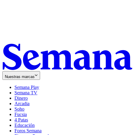
Nuestras marcas
Semana Play
Semana TV
Dinero
Arcadia
Soho
Opens
Fucsia
in
Opens
4 Patas
new
in
Educación
window
new
Foros Semana
window