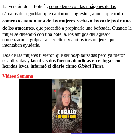
La versión de la Policía,
coincidente con las imágenes de las
cámaras de seguridad que captaron la agresión, apunta que
todo
comenzó cuando una de las mujeres rechazó los cortejos de uno
de los atacantes
, que procedió a propinarle una bofetada. Cuando la
mujer se defendió con una botella, los amigos del agresor
comenzaron a golpear a la víctima y a otras tres mujeres que
intentaban ayudarla.
Dos de las mujeres tuvieron que ser hospitalizadas pero ya fueron
estabilizadas
y las otras dos fueron atendidas en el lugar con
heridas leves, informó el diario chino
Global Times.
Videos Semana