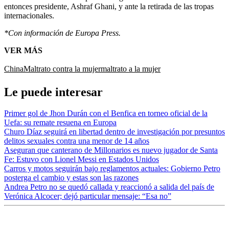
entonces presidente, Ashraf Ghani, y ante la retirada de las tropas
internacionales.
*Con información de Europa Press.
VER MÁS
China
Maltrato contra la mujer
maltrato a la mujer
Le puede interesar
Primer gol de Jhon Durán con el Benfica en torneo oficial de la
Uefa: su remate resuena en Europa
Churo Díaz seguirá en libertad dentro de investigación por presuntos
delitos sexuales contra una menor de 14 años
Aseguran que canterano de Millonarios es nuevo jugador de Santa
Fe: Estuvo con Lionel Messi en Estados Unidos
Carros y motos seguirán bajo reglamentos actuales: Gobierno Petro
posterga el cambio y estas son las razones
Andrea Petro no se quedó callada y reaccionó a salida del país de
Verónica Alcocer; dejó particular mensaje: “Esa no”