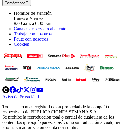
Contáctenos
Horarios de atención
Lunes a Viernes
8:00 a.m. a 6:00 p.m.
Canales de servicio al cliente
Trabaje con nosotros
Paute con nosotros
Cookies
Opens
Opens
Opens
Opens
Opens
in
in
in
in
in
Aviso de Privacidad
Opens
new
new
new
new
new
in
window
window
window
window
window
Todas las marcas registradas son propiedad de la compañía
new
respectiva o de PUBLICACIONES SEMANA S.A.
window
Se prohíbe la reproducción total o parcial de cualquiera de los
contenidos que aquí aparezca, así como su traducción a cualquier
idioma sin autorización escrita por su titular.