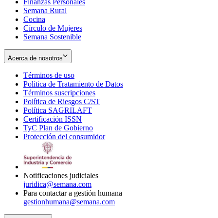
Finanzas Personales
Semana Rural
Cocina
Círculo de Mujeres
Semana Sostenible
Acerca de nosotros
Términos de uso
Opens
Política de Tratamiento de Datos
in
Opens
Términos suscripciones
new
Opens
in
Política de Riesgos C/ST
window
in
Opens
new
Política SAGRILAFT
Opens
new
in
window
Certificación ISSN
Opens
in
window
new
TyC Plan de Gobierno
in
new
Opens
window
Protección del consumidor
new
window
in
Opens
window
new
in
window
new
window
Notificaciones judiciales
juridica@semana.com
Para contactar a gestión humana
gestionhumana@semana.com