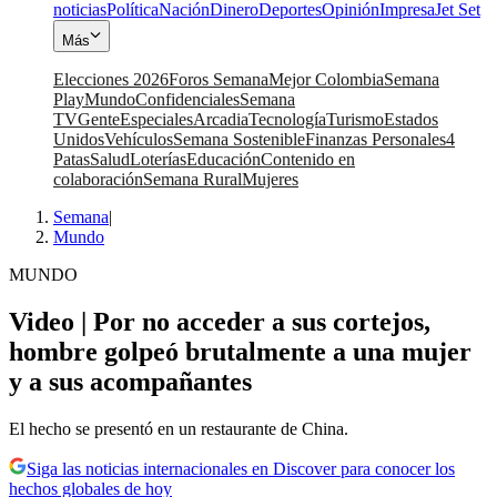
noticias
Política
Nación
Dinero
Deportes
Opinión
Impresa
Jet Set
Más
Elecciones 2026
Foros Semana
Mejor Colombia
Semana
Play
Mundo
Confidenciales
Semana
TV
Gente
Especiales
Arcadia
Tecnología
Turismo
Estados
Unidos
Vehículos
Semana Sostenible
Finanzas Personales
4
Patas
Salud
Loterías
Educación
Contenido en
colaboración
Semana Rural
Mujeres
Semana
|
Mundo
MUNDO
Video | Por no acceder a sus cortejos,
hombre golpeó brutalmente a una mujer
y a sus acompañantes
El hecho se presentó en un restaurante de China.
Siga las noticias internacionales en Discover para conocer los
hechos globales de hoy