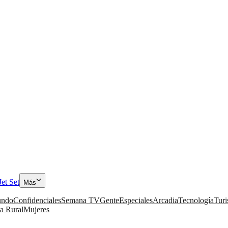
Jet Set
Más
ndo
Confidenciales
Semana TV
Gente
Especiales
Arcadia
Tecnología
Tur
a Rural
Mujeres