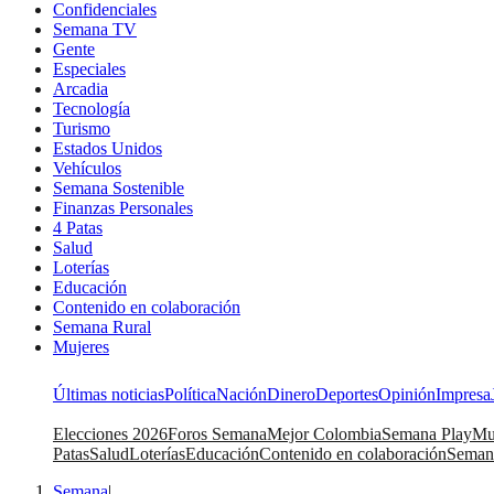
Confidenciales
Semana TV
Gente
Especiales
Arcadia
Tecnología
Turismo
Estados Unidos
Vehículos
Semana Sostenible
Finanzas Personales
4 Patas
Salud
Loterías
Educación
Contenido en colaboración
Semana Rural
Mujeres
Últimas noticias
Política
Nación
Dinero
Deportes
Opinión
Impresa
Elecciones 2026
Foros Semana
Mejor Colombia
Semana Play
Mu
Patas
Salud
Loterías
Educación
Contenido en colaboración
Seman
Semana
|