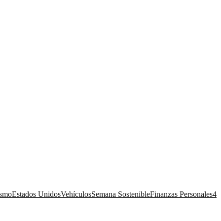
ismo
Estados Unidos
Vehículos
Semana Sostenible
Finanzas Personales
4