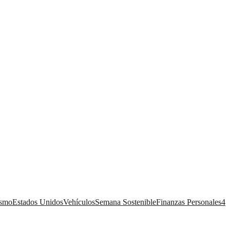
ismo
Estados Unidos
Vehículos
Semana Sostenible
Finanzas Personales
4