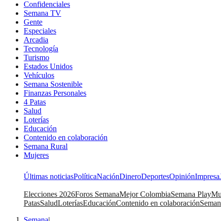
Confidenciales
Semana TV
Gente
Especiales
Arcadia
Tecnología
Turismo
Estados Unidos
Vehículos
Semana Sostenible
Finanzas Personales
4 Patas
Salud
Loterías
Educación
Contenido en colaboración
Semana Rural
Mujeres
Últimas noticias
Política
Nación
Dinero
Deportes
Opinión
Impresa
Elecciones 2026
Foros Semana
Mejor Colombia
Semana Play
Mu
Patas
Salud
Loterías
Educación
Contenido en colaboración
Seman
Semana
|