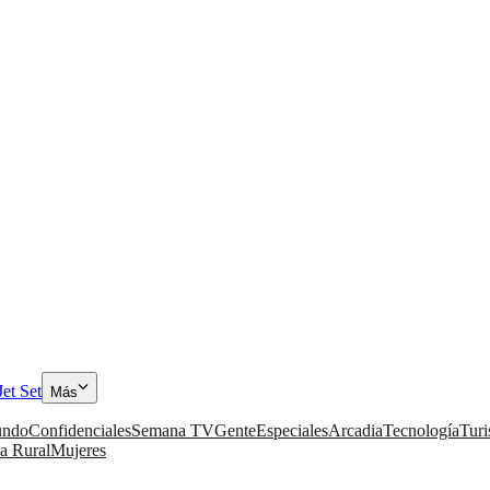
Jet Set
Más
ndo
Confidenciales
Semana TV
Gente
Especiales
Arcadia
Tecnología
Tur
a Rural
Mujeres