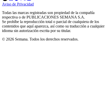
in
in
in
in
in
Aviso de Privacidad
Opens
new
new
new
new
new
in
window
window
window
window
window
Todas las marcas registradas son propiedad de la compañía
new
respectiva o de PUBLICACIONES SEMANA S.A.
window
Se prohíbe la reproducción total o parcial de cualquiera de los
contenidos que aquí aparezca, así como su traducción a cualquier
idioma sin autorización escrita por su titular.
© 2026 Semana. Todos los derechos reservados.