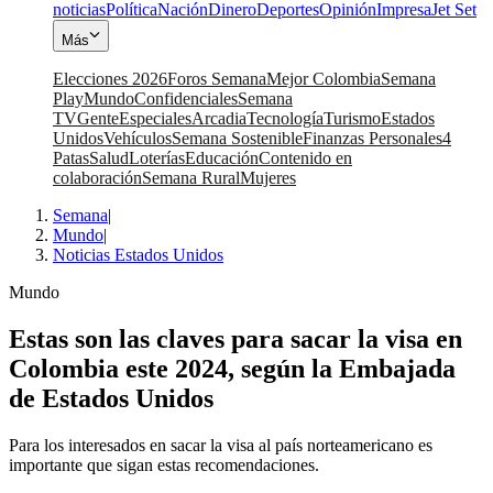
noticias
Política
Nación
Dinero
Deportes
Opinión
Impresa
Jet Set
Más
Elecciones 2026
Foros Semana
Mejor Colombia
Semana
Play
Mundo
Confidenciales
Semana
TV
Gente
Especiales
Arcadia
Tecnología
Turismo
Estados
Unidos
Vehículos
Semana Sostenible
Finanzas Personales
4
Patas
Salud
Loterías
Educación
Contenido en
colaboración
Semana Rural
Mujeres
Semana
|
Mundo
|
Noticias Estados Unidos
Mundo
Estas son las claves para sacar la visa en
Colombia este 2024, según la Embajada
de Estados Unidos
Para los interesados en sacar la visa al país norteamericano es
importante que sigan estas recomendaciones.