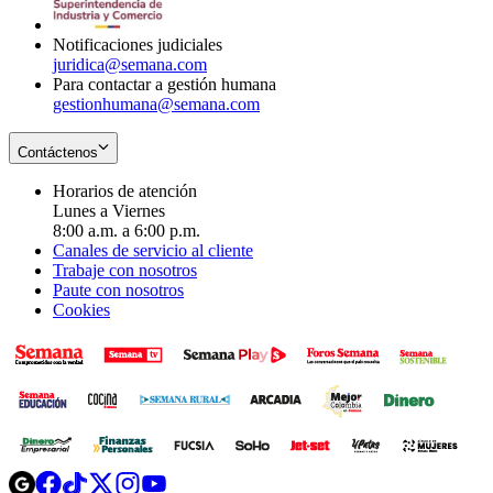
window
Notificaciones judiciales
juridica@semana.com
Para contactar a gestión humana
gestionhumana@semana.com
Contáctenos
Horarios de atención
Lunes a Viernes
8:00 a.m. a 6:00 p.m.
Canales de servicio al cliente
Trabaje con nosotros
Paute con nosotros
Cookies
Opens
Opens
Opens
Opens
Opens