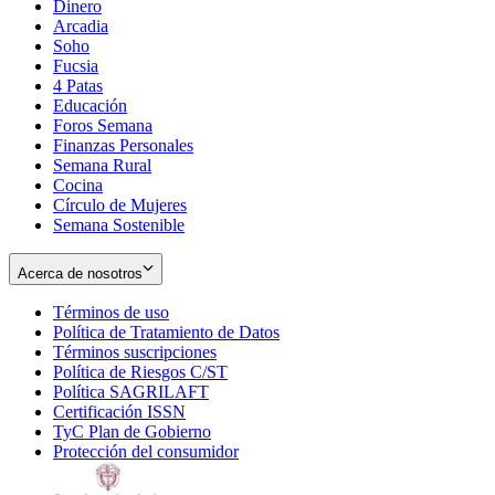
Dinero
Arcadia
Soho
Opens
Fucsia
in
Opens
4 Patas
new
in
Educación
window
new
Foros Semana
window
Finanzas Personales
Semana Rural
Cocina
Círculo de Mujeres
Semana Sostenible
Acerca de nosotros
Términos de uso
Opens
Política de Tratamiento de Datos
in
Opens
Términos suscripciones
new
Opens
in
Política de Riesgos C/ST
window
in
Opens
new
Política SAGRILAFT
Opens
new
in
window
Certificación ISSN
Opens
in
window
new
TyC Plan de Gobierno
in
new
Opens
window
Protección del consumidor
new
window
in
Opens
window
new
in
window
new