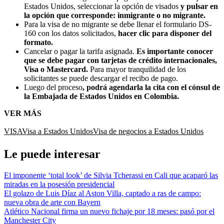
Estados Unidos, seleccionar la opción de visados
y pulsar en
la opción que corresponde: inmigrante o no migrante.
Para la visa de no migrante se debe llenar el formulario DS-
160 con los datos solicitados,
hacer clic para disponer del
formato.
Cancelar o pagar la tarifa asignada.
Es importante conocer
que se debe pagar con tarjetas de crédito internacionales,
Visa o Mastercard.
Para mayor tranquilidad de los
solicitantes se puede descargar el recibo de pago.
Luego del proceso
, podrá agendarla la cita con el cónsul de
la Embajada de Estados Unidos en Colombia.
VER MÁS
VISA
Visa a Estados Unidos
Visa de negocios a Estados Unidos
Le puede interesar
El imponente ‘total look’ de Silvia Tcherassi en Cali que acaparó las
miradas en la posesión presidencial
El golazo de Luis Díaz al Aston Villa, captado a ras de campo:
nueva obra de arte con Bayern
Atlético Nacional firma un nuevo fichaje por 18 meses: pasó por el
Manchester City