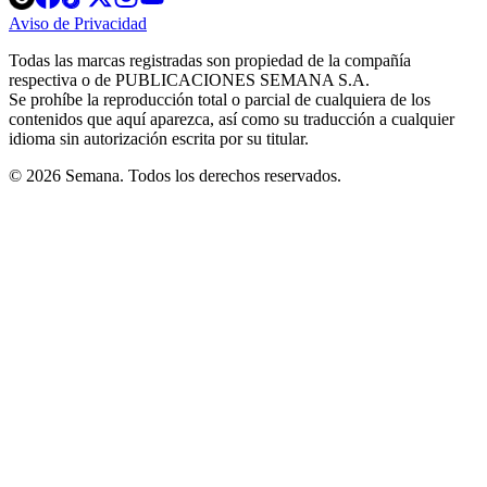
in
in
in
in
in
Aviso de Privacidad
Opens
new
new
new
new
new
in
window
window
window
window
window
Todas las marcas registradas son propiedad de la compañía
new
respectiva o de PUBLICACIONES SEMANA S.A.
window
Se prohíbe la reproducción total o parcial de cualquiera de los
contenidos que aquí aparezca, así como su traducción a cualquier
idioma sin autorización escrita por su titular.
© 2026 Semana. Todos los derechos reservados.