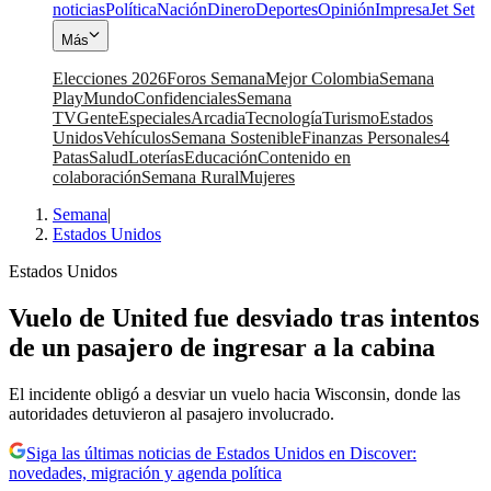
noticias
Política
Nación
Dinero
Deportes
Opinión
Impresa
Jet Set
Más
Elecciones 2026
Foros Semana
Mejor Colombia
Semana
Play
Mundo
Confidenciales
Semana
TV
Gente
Especiales
Arcadia
Tecnología
Turismo
Estados
Unidos
Vehículos
Semana Sostenible
Finanzas Personales
4
Patas
Salud
Loterías
Educación
Contenido en
colaboración
Semana Rural
Mujeres
Semana
|
Estados Unidos
Estados Unidos
Vuelo de United fue desviado tras intentos
de un pasajero de ingresar a la cabina
El incidente obligó a desviar un vuelo hacia Wisconsin, donde las
autoridades detuvieron al pasajero involucrado.
Siga las últimas noticias de Estados Unidos en Discover:
novedades, migración y agenda política