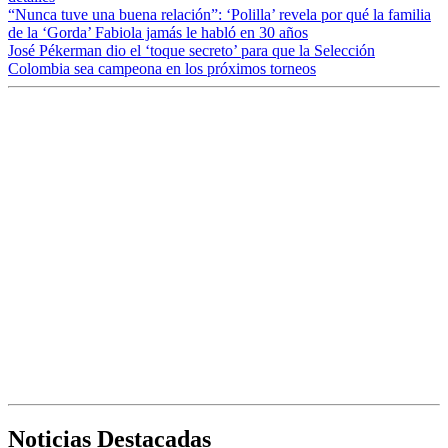
“Nunca tuve una buena relación”: ‘Polilla’ revela por qué la familia
de la ‘Gorda’ Fabiola jamás le habló en 30 años
José Pékerman dio el ‘toque secreto’ para que la Selección
Colombia sea campeona en los próximos torneos
Noticias Destacadas