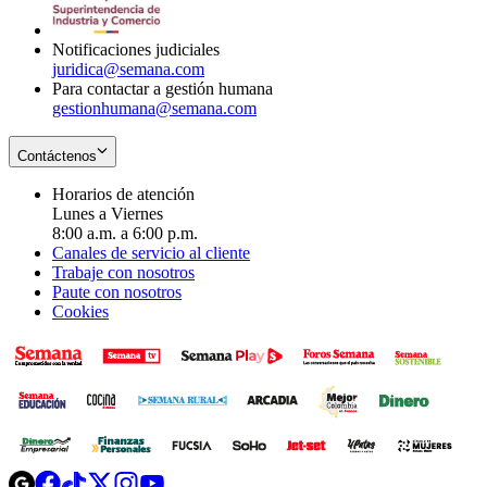
window
new
window
Notificaciones judiciales
juridica@semana.com
Para contactar a gestión humana
gestionhumana@semana.com
Contáctenos
Horarios de atención
Lunes a Viernes
8:00 a.m. a 6:00 p.m.
Canales de servicio al cliente
Trabaje con nosotros
Paute con nosotros
Cookies
Opens
Opens
Opens
Opens
Opens