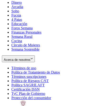
Dinero
Arcadia
Soho
Opens
Fucsia
in
Opens
4 Patas
new
in
Educación
window
new
Foros Semana
window
Finanzas Personales
Semana Rural
Cocina
Círculo de Mujeres
Semana Sostenible
Acerca de nosotros
Términos de uso
Opens
Política de Tratamiento de Datos
in
Opens
Términos suscripciones
new
Opens
in
Política de Riesgos C/ST
window
in
Opens
new
Política SAGRILAFT
Opens
new
in
window
Certificación ISSN
Opens
in
window
new
TyC Plan de Gobierno
in
new
Opens
window
Protección del consumidor
new
window
in
Opens
window
new
in