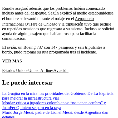
Rundle aseguró además que los problemas habían comenzado
incluso antes del despegue. Según explicó al medio estadounidense,
el hombre se levantó durante el rodaje en el
Aeropuerto
Internacional O’Hare de Chicago y la tripulación tuvo que pedirle
en repetidas ocasiones que regresara a su asiento. Incluso se solicitó
ayuda de algún pasajero que hablara ruso para facilitar la
comunicación.
El avión, un Boeing 737 con 147 pasajeros y seis tripulantes a
bordo, pudo retomar su ruta programada tras el incidente.
VER MÁS
Estados Unidos
United Airlines
Aviación
Le puede interesar
La Guajira en la mira: las prioridades del Gobierno De La Espriella
para mejorar la infraestructura vial
Mordaz crítica a jugadores colombianos: “no tienen cerebro” y
JuanFer Quintero se paró en la raya
Murió Jorge Messi, padre de Lionel Messi: desde Argentina dan
detalles