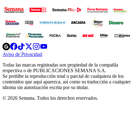
Opens
Opens
Opens
Opens
Opens
in
in
in
in
in
Aviso de Privacidad
Opens
new
new
new
new
new
in
window
window
window
window
window
Todas las marcas registradas son propiedad de la compañía
new
respectiva o de PUBLICACIONES SEMANA S.A.
window
Se prohíbe la reproducción total o parcial de cualquiera de los
contenidos que aquí aparezca, así como su traducción a cualquier
idioma sin autorización escrita por su titular.
© 2026 Semana. Todos los derechos reservados.