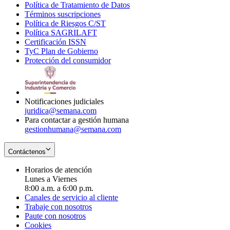
Política de Tratamiento de Datos
in
Opens
Términos suscripciones
new
Opens
in
Política de Riesgos C/ST
window
in
Opens
new
Política SAGRILAFT
Opens
new
in
window
Certificación ISSN
Opens
in
window
new
TyC Plan de Gobierno
in
new
Opens
window
Protección del consumidor
new
window
in
Opens
window
new
in
window
new
window
Notificaciones judiciales
juridica@semana.com
Para contactar a gestión humana
gestionhumana@semana.com
Contáctenos
Horarios de atención
Lunes a Viernes
8:00 a.m. a 6:00 p.m.
Canales de servicio al cliente
Trabaje con nosotros
Paute con nosotros
Cookies