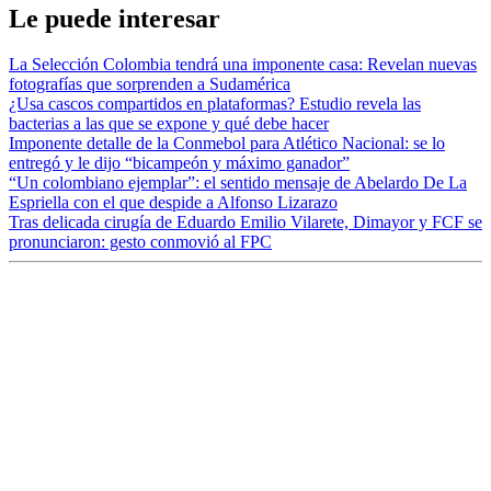
Le puede interesar
La Selección Colombia tendrá una imponente casa: Revelan nuevas
fotografías que sorprenden a Sudamérica
¿Usa cascos compartidos en plataformas? Estudio revela las
bacterias a las que se expone y qué debe hacer
Imponente detalle de la Conmebol para Atlético Nacional: se lo
entregó y le dijo “bicampeón y máximo ganador”
“Un colombiano ejemplar”: el sentido mensaje de Abelardo De La
Espriella con el que despide a Alfonso Lizarazo
Tras delicada cirugía de Eduardo Emilio Vilarete, Dimayor y FCF se
pronunciaron: gesto conmovió al FPC