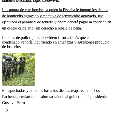
también lesionada, logró sobrevivir.
La captura de este hombre, a quien la Fiscalía le imputó los delitos
de homicidio agravado y tentativa de feminicidio agravado, fue
ejecutada el pasado 9 de febrero y ahora deberá pagar la condena en
un centro carcelario, sin derecho a rebaja de pena.
Labores de policía judicial evidenciaron además que el ahora
condenado vendría incurriendo en amenazas y agresiones producto
de los celos.
Encapuchados y armados hasta los dientes reaparecieron Los
Pachenca, enviaron un caluroso saludo al gobierno del presidente
Gustavo Petro