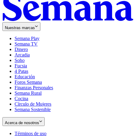
Nuestras marcas
Semana Play
Semana TV
Dinero
Arcadia
Soho
Opens
Fucsia
in
Opens
4 Patas
new
in
Educación
window
new
Foros Semana
window
Finanzas Personales
Semana Rural
Cocina
Círculo de Mujeres
Semana Sostenible
Acerca de nosotros
Términos de uso
Opens