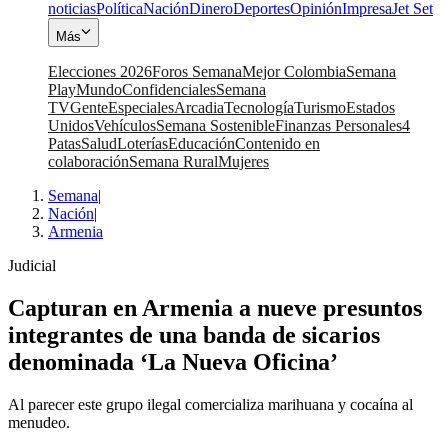
noticias
Política
Nación
Dinero
Deportes
Opinión
Impresa
Jet Set
Más
Elecciones 2026
Foros Semana
Mejor Colombia
Semana
Play
Mundo
Confidenciales
Semana
TV
Gente
Especiales
Arcadia
Tecnología
Turismo
Estados
Unidos
Vehículos
Semana Sostenible
Finanzas Personales
4
Patas
Salud
Loterías
Educación
Contenido en
colaboración
Semana Rural
Mujeres
Semana
|
Nación
|
Armenia
Judicial
Capturan en Armenia a nueve presuntos
integrantes de una banda de sicarios
denominada ‘La Nueva Oficina’
Al parecer este grupo ilegal comercializa marihuana y cocaína al
menudeo.