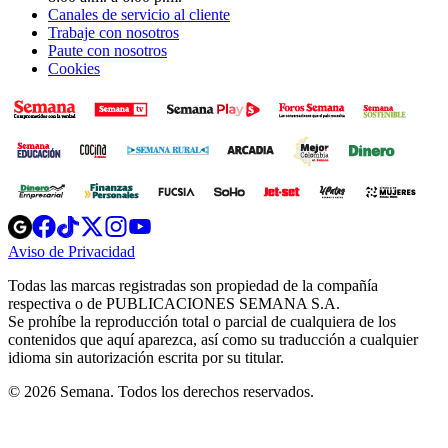
Canales de servicio al cliente
Trabaje con nosotros
Paute con nosotros
Cookies
Opens
Opens
Opens
Opens
Opens
in
in
in
in
in
Aviso de Privacidad
Opens
new
new
new
new
new
in
window
window
window
window
window
Todas las marcas registradas son propiedad de la compañía
new
respectiva o de PUBLICACIONES SEMANA S.A.
window
Se prohíbe la reproducción total o parcial de cualquiera de los
contenidos que aquí aparezca, así como su traducción a cualquier
idioma sin autorización escrita por su titular.
© 2026 Semana. Todos los derechos reservados.