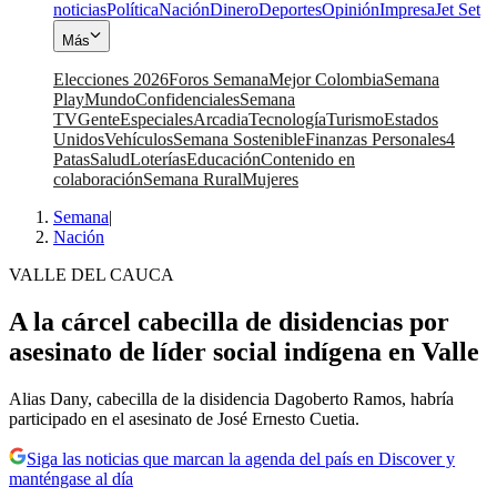
noticias
Política
Nación
Dinero
Deportes
Opinión
Impresa
Jet Set
Más
Elecciones 2026
Foros Semana
Mejor Colombia
Semana
Play
Mundo
Confidenciales
Semana
TV
Gente
Especiales
Arcadia
Tecnología
Turismo
Estados
Unidos
Vehículos
Semana Sostenible
Finanzas Personales
4
Patas
Salud
Loterías
Educación
Contenido en
colaboración
Semana Rural
Mujeres
Semana
|
Nación
VALLE DEL CAUCA
A la cárcel cabecilla de disidencias por
asesinato de líder social indígena en Valle
Alias Dany, cabecilla de la disidencia Dagoberto Ramos, habría
participado en el asesinato de José Ernesto Cuetia.
Siga las noticias que marcan la agenda del país en Discover y
manténgase al día