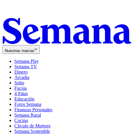
Nuestras marcas
Semana Play
Semana TV
Dinero
Arcadia
Soho
Opens
Fucsia
in
Opens
4 Patas
new
in
Educación
window
new
Foros Semana
window
Finanzas Personales
Semana Rural
Cocina
Círculo de Mujeres
Semana Sostenible