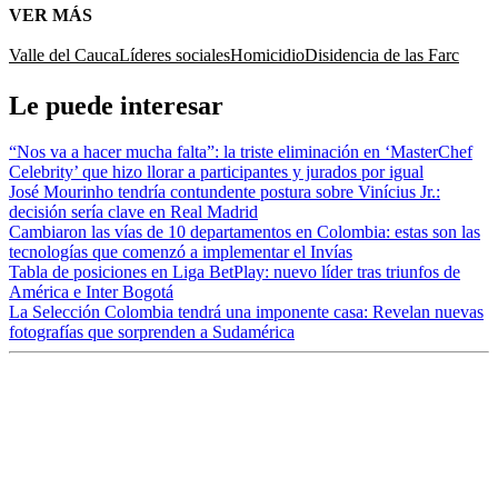
VER MÁS
Valle del Cauca
Líderes sociales
Homicidio
Disidencia de las Farc
Le puede interesar
“Nos va a hacer mucha falta”: la triste eliminación en ‘MasterChef
Celebrity’ que hizo llorar a participantes y jurados por igual
José Mourinho tendría contundente postura sobre Vinícius Jr.:
decisión sería clave en Real Madrid
Cambiaron las vías de 10 departamentos en Colombia: estas son las
tecnologías que comenzó a implementar el Invías
Tabla de posiciones en Liga BetPlay: nuevo líder tras triunfos de
América e Inter Bogotá
La Selección Colombia tendrá una imponente casa: Revelan nuevas
fotografías que sorprenden a Sudamérica