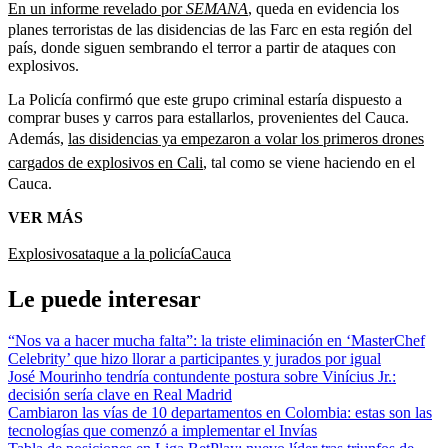
En un informe revelado por
SEMANA
, queda en evidencia los
planes terroristas de las disidencias de las Farc en esta región del
país, donde siguen sembrando el terror a partir de ataques con
explosivos.
La Policía confirmó que este grupo criminal estaría dispuesto a
comprar buses y carros para estallarlos, provenientes del Cauca.
Además,
las disidencias ya empezaron a volar los primeros drones
cargados de explosivos en Cali
, tal como se viene haciendo en el
Cauca.
VER MÁS
Explosivos
ataque a la policía
Cauca
Le puede interesar
“Nos va a hacer mucha falta”: la triste eliminación en ‘MasterChef
Celebrity’ que hizo llorar a participantes y jurados por igual
José Mourinho tendría contundente postura sobre Vinícius Jr.:
decisión sería clave en Real Madrid
Cambiaron las vías de 10 departamentos en Colombia: estas son las
tecnologías que comenzó a implementar el Invías