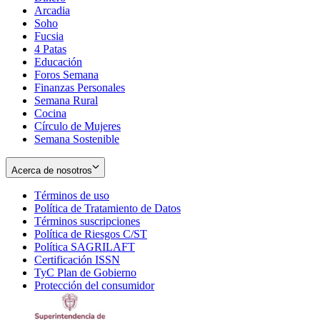
Arcadia
Soho
Opens
Fucsia
in
Opens
4 Patas
new
in
Educación
window
new
Foros Semana
window
Finanzas Personales
Semana Rural
Cocina
Círculo de Mujeres
Semana Sostenible
Acerca de nosotros
Términos de uso
Opens
Política de Tratamiento de Datos
in
Opens
Términos suscripciones
new
Opens
in
Política de Riesgos C/ST
window
in
Opens
new
Política SAGRILAFT
Opens
new
in
window
Certificación ISSN
Opens
in
window
new
TyC Plan de Gobierno
in
new
Opens
window
Protección del consumidor
new
window
in
Opens
window
new
in
window
new