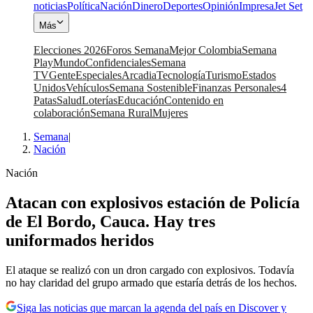
noticias
Política
Nación
Dinero
Deportes
Opinión
Impresa
Jet Set
Más
Elecciones 2026
Foros Semana
Mejor Colombia
Semana
Play
Mundo
Confidenciales
Semana
TV
Gente
Especiales
Arcadia
Tecnología
Turismo
Estados
Unidos
Vehículos
Semana Sostenible
Finanzas Personales
4
Patas
Salud
Loterías
Educación
Contenido en
colaboración
Semana Rural
Mujeres
Semana
|
Nación
Nación
Atacan con explosivos estación de Policía
de El Bordo, Cauca. Hay tres
uniformados heridos
El ataque se realizó con un dron cargado con explosivos. Todavía
no hay claridad del grupo armado que estaría detrás de los hechos.
Siga las noticias que marcan la agenda del país en Discover y