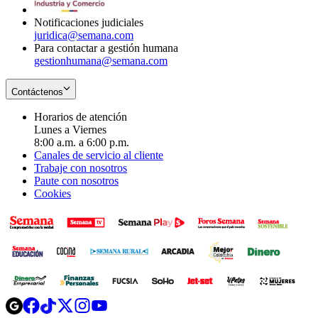
window
Notificaciones judiciales
juridica@semana.com
Para contactar a gestión humana
gestionhumana@semana.com
Contáctenos
Horarios de atención
Lunes a Viernes
8:00 a.m. a 6:00 p.m.
Canales de servicio al cliente
Trabaje con nosotros
Paute con nosotros
Cookies
Opens
Opens
Opens
Opens
Opens
in
in
in
in
in