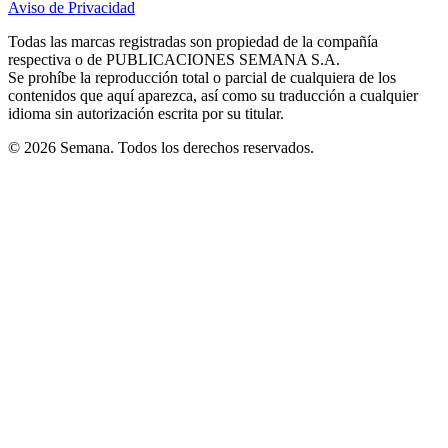
Aviso de Privacidad
Opens
new
new
new
new
new
in
window
window
window
window
window
Todas las marcas registradas son propiedad de la compañía
new
respectiva o de PUBLICACIONES SEMANA S.A.
window
Se prohíbe la reproducción total o parcial de cualquiera de los
contenidos que aquí aparezca, así como su traducción a cualquier
idioma sin autorización escrita por su titular.
© 2026 Semana. Todos los derechos reservados.